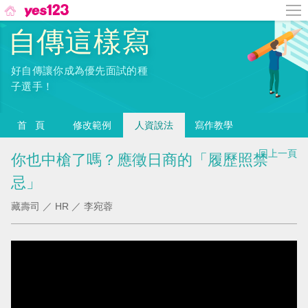
自傳這樣寫
好自傳讓你成為優先面試的種
|
子選手！
首頁
修改範例
人資說法
寫作教學
回上一頁
你也中槍了嗎？應徵日商的「履歷照禁
忌」
藏壽司 ／ HR ／ 李宛蓉