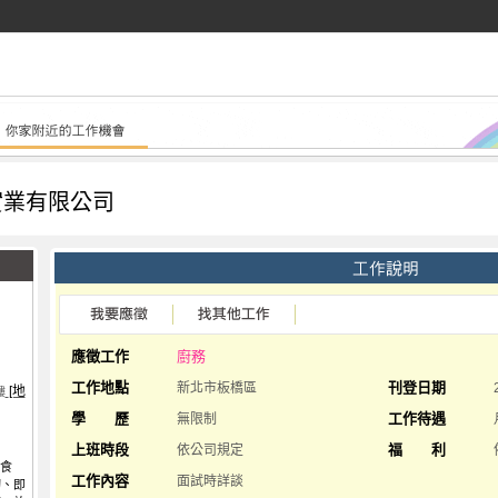
實業有限公司
應徵工作
廚務
工作地點
刊登日期
新北市板橋區
[地
樓
學 歷
工作待遇
無限制
上班時段
福 利
依公司規定
的食
工作內容
面試時詳談
切、即