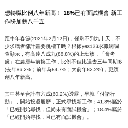
想轉職比例八年新高！ 18%已有面試機會 新工
作盼加薪八千五
距牛年春節(2021年2月12日)，僅剩不到九十天，不
少求職者卻計畫要跳槽了嗎？根據yes123求職網調
查顯示，有高達八成九(88.8%)的上班族，「會考
慮」在農曆年前換工作，比例不但比過去三年同期多
(去年86.2%；前年為84.7%；大前年82.2%)，更續
創八年新高。
其中甚至合計有六成(60.2%)透露，早就「付諸行
動」，開始投遞履歷，正式尋找新工作：41.8%屬於
「已經開始尋找，但尚未有面試機會」；18.4%屬於
「已經開始尋找，且已有面試機會」。