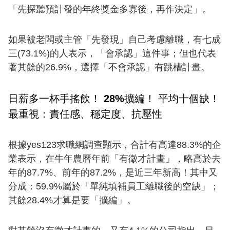
「先探聽預計發的年終獎金多寡後，再作決定」。
如果被老闆或主管「先發現」自己考慮離職，有七成
三(73.1%)的人表示，「會承認」這件事；但也代表
著其餘的26.9%，選擇「不會承認」有跳槽計畫。
日薪多一杯手搖飲！ 28%擴編！ 平均十個缺！
最重視：責任感、穩定度、抗壓性
根據yes123求職網調查顯示，合計有高達88.3%的企
業表示，在牛年農曆年前「有徵才計畫」，略高於去
年的87.7%、前年的87.2%，是近三年新高！其中又
分成：59.9%屬於「單純填補員工離職後的空缺」；
其餘28.4%才算是要「擴編」。