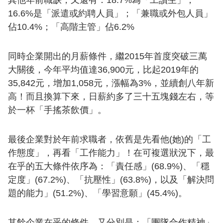
其他年前職缺，又還有：18.7%為「工讀生」；
16.6%是「派遣或約聘人員」；「兼職或外包人員」
佔10.4%；「高階主管」佔6.2%
同時企業開出的月薪條件，繼2015年首度突破三萬
大關後，今年平均值達36,900元，比起2019年的
35,842元，增加1,058元，漲幅為3%，並續創八年新
高！而且換算下來，日薪約多了三十五塊錢左右，等
於一杯「手搖茶飲價」。
最後企業對於年前求職者，依舊是先看他(她)的「工
作態度」，再看「工作能力」！在可複選狀況下，最
在乎的五大條件依序為：「責任感」(68.9%)、「穩
定度」(67.2%)、「抗壓性」(63.8%)，以及「解決問
題的能力」(51.2%)、「學習意願」(45.4%)。
其餘企業在乎的條件，又分別是：「團隊合作精神」