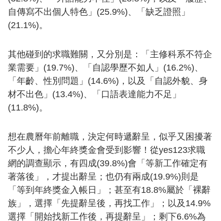
自傳寫不出個人特色」(25.9%)、「缺乏證照」
(21.1%)。
其他碰到的求職難關，又分別是：「主修科系不符企
業需要」(19.7%)、「自認學歷不如人」(16.2%)、
「年齡、性別問題」(14.6%)，以及「自認外貌、身
材不出色」(13.4%)、「口語表達能力不足」
(11.8%)。
想在農曆年前離職，決定何時遞辭呈，似乎又困擾著
不少人，擔心年終獎金會受到影響！從yes123求職
網的調查顯示，有四成(39.8%)會「等新工作確定有
著落後」，才提出辭呈；也仍有兩成(19.9%)則是
「等到年終獎金入帳日」；甚至有18.8%屬於「裸辭
族」，選擇「先提辭呈後，再找工作」；以及14.9%
選擇「開始找新工作後，再提辭呈」；剩下6.6%為