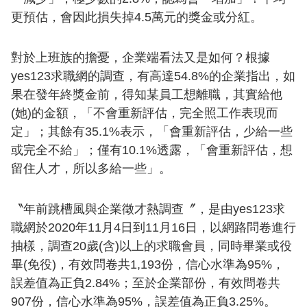
更預估，會因此損失掉4.5萬元的獎金或分紅。
對於上班族的擔憂，企業端看法又是如何？根據
yes123求職網的調查，有高達54.8%的企業指出，如
果在發年終獎金前，得知某員工想離職，其實給他
(她)的金額，「不會重新評估，完全照工作表現而
定」；其餘有35.1%表示，「會重新評估，少給一些
或完全不給」；僅有10.1%透露，「會重新評估，想
留住人才，所以多給一些」。
〝年前跳槽風與企業徵才熱調查〞，是由yes123求
職網於2020年11月4日到11月16日，以網路問卷進行
抽樣，調查20歲(含)以上的求職會員，同時畢業或役
畢(免役)，有效問卷共1,193份，信心水準為95%，
誤差值為正負2.84%；至於企業部份，有效問卷共
907份，信心水準為95%，誤差值為正負3.25%。