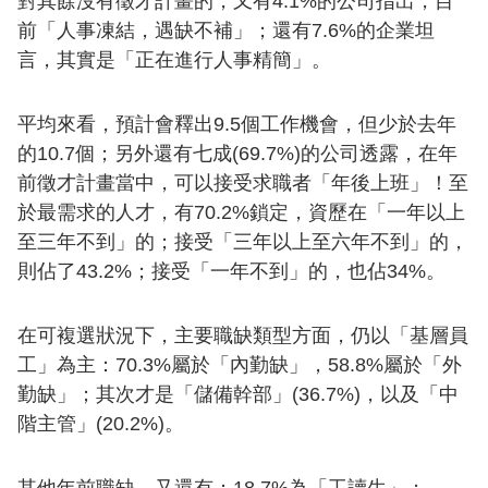
對其餘沒有徵才計畫的，又有4.1%的公司指出，目
前「人事凍結，遇缺不補」；還有7.6%的企業坦
言，其實是「正在進行人事精簡」。
平均來看，預計會釋出9.5個工作機會，但少於去年
的10.7個；另外還有七成(69.7%)的公司透露，在年
前徵才計畫當中，可以接受求職者「年後上班」！至
於最需求的人才，有70.2%鎖定，資歷在「一年以上
至三年不到」的；接受「三年以上至六年不到」的，
則佔了43.2%；接受「一年不到」的，也佔34%。
在可複選狀況下，主要職缺類型方面，仍以「基層員
工」為主：70.3%屬於「內勤缺」，58.8%屬於「外
勤缺」；其次才是「儲備幹部」(36.7%)，以及「中
階主管」(20.2%)。