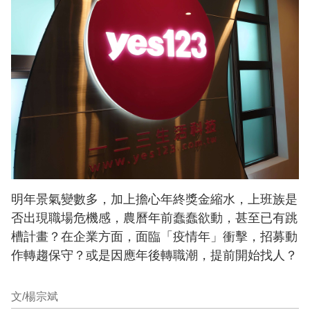
明年景氣變數多，加上擔心年終獎金縮水，上班族是
否出現職場危機感，農曆年前蠢蠢欲動，甚至已有跳
槽計畫？在企業方面，面臨「疫情年」衝擊，招募動
作轉趨保守？或是因應年後轉職潮，提前開始找人？
文/楊宗斌