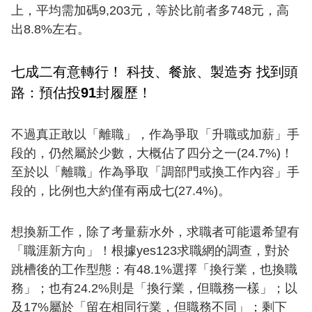
上，平均需加碼9,203元，等於比前者多748元，高
出8.8%左右。
七成二有意轉行！ 科技、餐旅、製造夯 找到頭
路：預估投91封履歷！
不過真正敢以「離職」，作為爭取「升職或加薪」手
段的，仍然屬於少數，大概佔了四分之一(24.7%)！
至於以「離職」作為爭取「調部門或換工作內容」手
段的，比例也大約僅有兩成七(27.4%)。
想換新工作，除了考量薪水外，求職者可能還希望有
「職涯新方向」！根據yes123求職網的調查，對於
跳槽後的工作型態：有48.1%選擇「換行業，也換職
務」；也有24.2%則是「換行業，但職務一樣」；以
及17%屬於「留在相同行業，但職務不同」；剩下