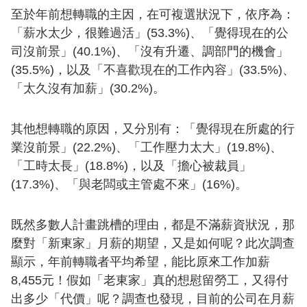
至於年前想轉職的主因，在可複選狀況下，依序為：
「薪水太少，很難過活」(53.3%)、「覺得現在的公
司沒前景」(40.1%)、「沒有升遷、調部門的機會」
(35.5%)，以及「不喜歡現在的工作內容」(33.5%)、
「太久沒有加薪」(30.2%)。
其他想轉職的原因，又分別有：「覺得現在所處的行
業沒前景」(22.2%)、「工作壓力太大」(19.8%)、
「工時太長」(18.8%)，以及「擔心被裁員」
(17.3%)、「與老闆或主管處不來」(16%)。
既然多數人計畫跳槽的理由，都是不滿薪資狀況，那
麼對「新東家」月薪的期望，又是如何呢？此次調查
顯示，年前轉職者平均希望，能比原來工作加薪
8,455元！假如「老東家」真的想慰留勞工，又得付
出多少「代價」呢？調查也發現，目前的公司在月薪