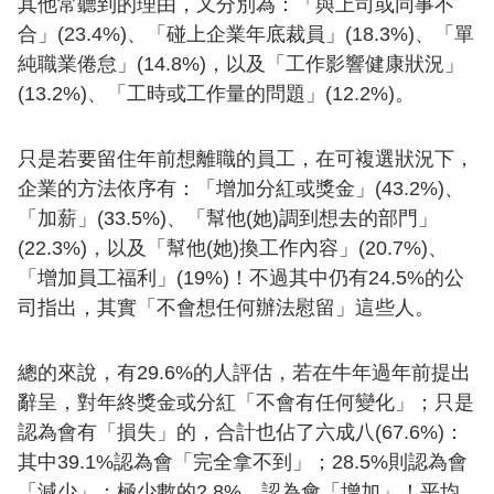
其他常聽到的理由，又分別為：「與上司或同事不
合」(23.4%)、「碰上企業年底裁員」(18.3%)、「單
純職業倦怠」(14.8%)，以及「工作影響健康狀況」
(13.2%)、「工時或工作量的問題」(12.2%)。
只是若要留住年前想離職的員工，在可複選狀況下，
企業的方法依序有：「增加分紅或獎金」(43.2%)、
「加薪」(33.5%)、「幫他(她)調到想去的部門」
(22.3%)，以及「幫他(她)換工作內容」(20.7%)、
「增加員工福利」(19%)！不過其中仍有24.5%的公
司指出，其實「不會想任何辦法慰留」這些人。
總的來說，有29.6%的人評估，若在牛年過年前提出
辭呈，對年終獎金或分紅「不會有任何變化」；只是
認為會有「損失」的，合計也佔了六成八(67.6%)：
其中39.1%認為會「完全拿不到」；28.5%則認為會
「減少」；極少數的2.8%，認為會「增加」！平均