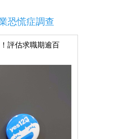
畢業恐慌症調查
錄！評估求職期逾百