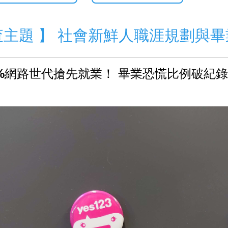
 調查主題 】 社會新鮮人職涯規劃與
%網路世代搶先就業！ 畢業恐慌比例破紀