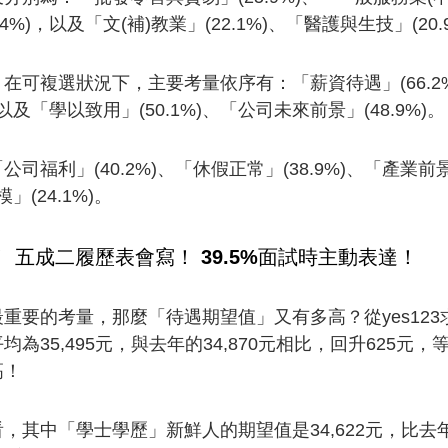
%)，以及「文(補)教業」(22.1%)、「醫護與生技」(20.
可複選狀況下，主要考量依序有：「薪資待遇」(66.2%)
以及「學以致用」(50.1%)、「公司未來前景」(48.9%)。
福利」(40.2%)、「休假正常」(38.9%)、「產業前景
」(24.1%)。
K！ 五成二履歷表會寫！ 39.5%面試時主動表達！
重要的考量，那麼「待遇期望值」又有多高？從yes12
35,495元，與去年的34,870元相比，回升625元，
高！
其中「學士學歷」新鮮人的期望值是34,622元，比去年的3