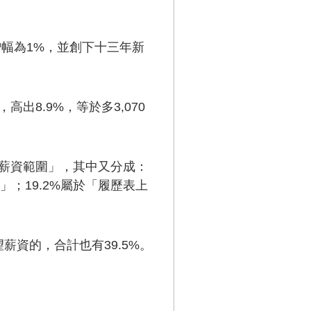
，增幅為1%，並創下十三年新
出8.9%，等於多3,070
望薪資範圍」，其中又分成：
」；19.2%屬於「履歷表上
資的，合計也有39.5%。