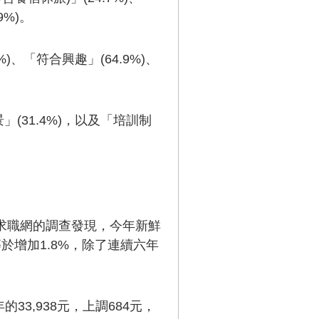
9%)。
、「符合興趣」(64.9%)、
」(31.4%)，以及「培訓制
3求職網的調查發現，今年新鮮
等於增加1.8%，除了連續六年
3,938元，上調684元，