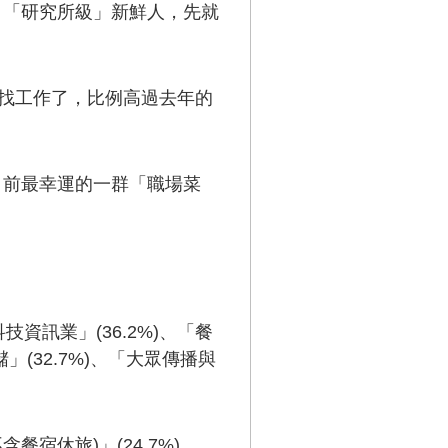
；「研究所級」新鮮人，先就
」找工作了，比例高過去年的
目前最幸運的一群「職場菜
訊業」(36.2%)、「餐
」(32.7%)、「大眾傳播與
宿休旅)」(24.7%)、