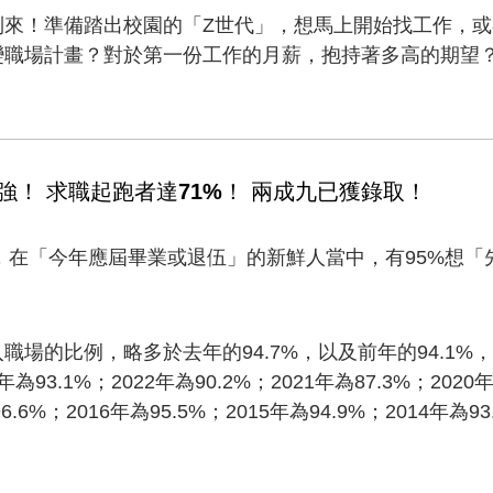
到來！準備踏出校園的「Z世代」，想馬上開始找工作，
變職場計畫？對於第一份工作的月薪，抱持著多高的期望
強！ 求職起跑者達71%！ 兩成九已獲錄取！
顯示，在「今年應屆畢業或退伍」的新鮮人當中，有95%想
職場的比例，略多於去年的94.7%，以及前年的94.1%
93.1%；2022年為90.2%；2021年為87.3%；2020年
6.6%；2016年為95.5%；2015年為94.9%；2014年為93