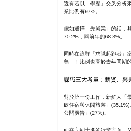
還有若以「學歷」交叉分析來
業比例有97%。
假如選擇「先就業」的話，其
70.2%，與前年的68.3%。
同時在這群「求職起跑者」當
鳥」！比例也高於去年同期的2
謀職三大考量：薪資、興
對於第一份工作，新鮮人「最
飲住宿與休閒旅遊」(35.1%
公關廣告」(27%)。
而在六到十名的行業方面，又分