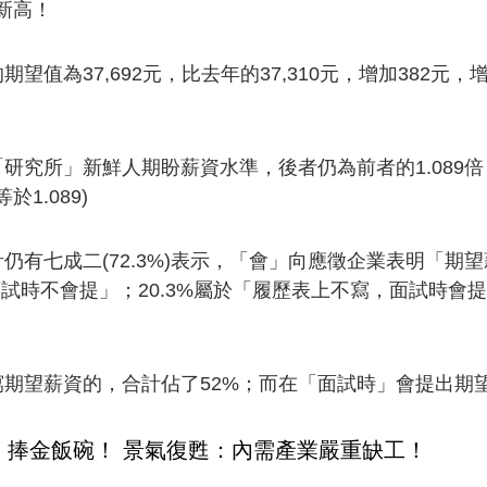
新高！
望值為37,692元，比去年的37,310元，增加382元
究所」新鮮人期盼薪資水準，後者仍為前者的1.089倍，高
等於1.089)
仍有七成二(72.3%)表示，「會」向應徵企業表明「期
面試時不會提」；20.3%屬於「履歷表上不寫，面試時會提
期望薪資的，合計佔了52%；而在「面試時」會提出期望薪
、捧金飯碗！ 景氣復甦：內需產業嚴重缺工！