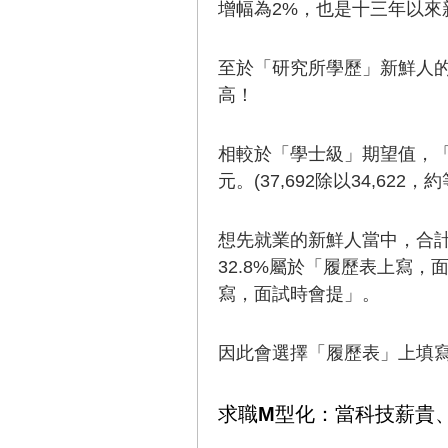
增幅為2%，也是十三年以來
至於「研究所學歷」新鮮人的期
高！
相較於「學士級」期望值，「研
元。(37,692除以34,622，約
想先就業的新鮮人當中，合計
32.8%屬於「履歷表上寫，
寫，面試時會提」。
因此會選擇「履歷表」上填寫
求職M型化：當科技薪貴