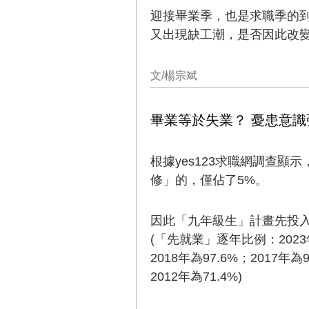
迎接畢業季，也是求職季的
又出現缺工潮，是否因此改
文/楊宗斌
畢業等於失業？ 憂患意識
根據yes123求職網調查
修」的，僅佔了5%。
因此「九年級生」計畫先投入
(「先就業」逐年比例：2023年為
2018年為97.6%；2017年為9
2012年為71.4%)