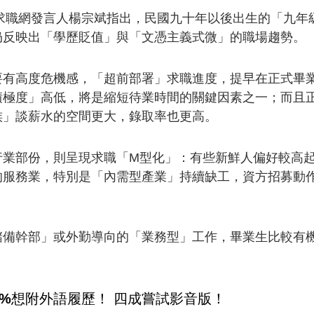
23求職網發言人楊宗斌指出，民國九十年以後出生的「九
仍反映出「學歷貶值」與「文憑主義式微」的職場趨勢。
要有高度危機感，「超前部署」求職進度，提早在正式畢
積極度」高低，將是縮短待業時間的關鍵因素之一；而且
族」談薪水的空間更大，錄取率也更高。
行業部份，則呈現求職「M型化」：有些新鮮人偏好較高
的服務業，特別是「內需型產業」持續缺工，資方招募動
儲備幹部」或外勤導向的「業務型」工作，畢業生比較有
5%想附外語履歷！ 四成嘗試影音版！