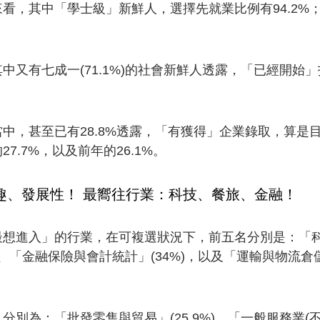
看，其中「學士級」新鮮人，選擇先就業比例有94.2%
中又有七成一(71.1%)的社會新鮮人透露，「已經開始
中，甚至已有28.8%透露，「有獲得」企業錄取，算是
7.7%，以及前年的26.1%。
趣、發展性！ 最嚮往行業：科技、餐旅、金融！
想進入」的行業，在可複選狀況下，前五名分別是：「科技資
)、「金融保險與會計統計」(34%)，以及「運輸與物流倉儲
別為：「批發零售與貿易」(25.9%)、「一般服務業(不含餐