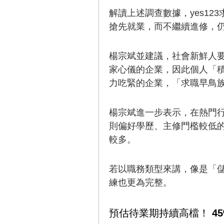
解讀上述調查數據，yes1
搶先就業，而不繼續進修，
楊宗斌並建議，社會新鮮人
家心儀的企業，因此個人「
力吃緊的企業，「求職早鳥
楊宗斌進一步表示，在熱門
則偏好學歷、主修門檻較低
較多。
若以職務類型來講，像是「
練也更為完整。
預估待業期持續高檔！ 4