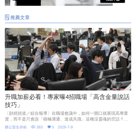
推薦文章
升職加薪必看！專家曝4招職場「高含金量說話
技巧」
〔財經頻道／綜合報導〕在職場會議中，如何一開口就展現高專業
度，而不是只會說「積極溝通、達成共識」這種沒靈魂的空話？專
家表示，職場成功人士的聰明表達，關鍵在於「清晰的全局思維與
辦公室生存術
383
0
2026-7-9
推動事情的智慧」，只要在會