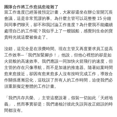
團隊合作將工作愈搞愈複雜了
當工作進度已經落後預定計畫，大家卻還坐在辦公室開冗長
會議，這是非常荒謬的事。為什麼主管可以花整整 15 分鐘
與同事們聊天，卻不和我討論工作進度？為什麼我不能繼續
處理自己的工作呢？我似乎上了一艘賊船，感覺到生命的寶
貴時光就這麼被偷走了。
沒錯，這完全是在浪費時間。現在主管又再度要求員工提高
工作效率─「我們加緊腳步！」他說，但他心裡想的卻是如
火箭般的高速效率。我們應該一同加快火箭飛行的速度，但
主管的存在只像導航，而不是加速的推進器。隨著結案時間
愈來愈接近，卻因有愈來愈多人沒有按時完成工作，導致合
作關係逐漸惡化，這耽誤了所有人的工作時間，迫使我們必
須重新擬定整體的工作計畫。
「我們共存共榮。」主管這麼說著，假裝一切如此「天經地
義」，然而事實卻是：我們連檢討彼此失誤與改正錯誤的時
間都沒有。