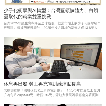
少子化衝擊與AI轉型：台灣藍領缺體力、白領
憂取代的就業雙重挑戰
台灣2025年總生育率降至全球最低，就業市場上的少子化衝擊卻早
已顯現。根據勞動部統計，2025年投入職場的新鮮人僅13.8萬人，
較5年前減少逾3萬人，外界期待近年AI的加速應用，有助於緩解國
內缺工狀況
休息再出發 勞工再充電訓練津貼提高
勞動部推動「減班休息勞工再充電計畫」，配合今年度最低工資調
升為每月2萬9500元、時薪196元，勞動力發展署雲嘉南分署長劉邦
棟指出，勞動部同步調整，協助實施減班休息的勞工在工時調整期
間穩定生活、強化職