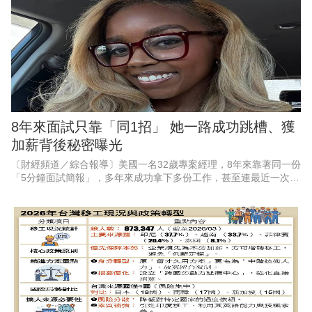
8年來面試只靠「同1招」 她一路成功跳槽、獲
加薪背後秘密曝光
〔財經頻道／綜合報導〕美國一名32歲專案經理，8年來靠著同一份
「5分鐘面試簡報」，多年來成功拿下多份工作，甚至連最近一次內
部轉職，也因此順利加薪5%。他透露，自己從2018年開始，每場面
試幾乎都使用同