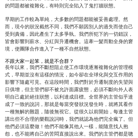
的問題都被複雜化，有時則完全陷入了鬼打牆狀態。
早期的工作較為單純，大多數的問題都能被妥善處理。然
而，現今的狀況截然不同，我們不願因別人的過失而使自己
受到責備，因此產生了太多爭執。我們所犯下的一切錯誤，
皆會影響到薪水、分紅與升遷機會。這牽一髮而動全身的窘
境，使團隊合作進入了一種不自然狀態。
不跟大家一起笨，就是不合群？
長年以來，我們不斷想阻止使工作環境逐漸複雜化的管理模
式，早期並沒有這樣的情況，如今卻在全球化與交互作用的
影響下隨處可見。在這段時間，我們對於升遷制度的失望與
日俱增，但主管們卻不被允許面露疲態，必須不斷向外人表
明自己處於絕佳狀態，以利達成目標。全世界的主管似乎達
成了一致的說詞，那就是每當突發狀況發生時，就將其看作
一種無解的難題，隨後無視它。從很久以前開始，每逢主管
講出些不合理的樂觀說詞時，我們就認為他們完全瘋了。但
他們必須這麼做！他們不能像其他人一樣，能隨意找人抱
怨，也不能將自己的苦悶直接說出來。我們的主管們都是聰