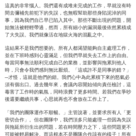
這真的非常惱人。我們還有成堆未完成的工作，早就沒有時
間去彌補先前犯下的失誤，也無暇幫助那些身陷泥淖的同
事，因為我們自己早已陷入其中。那些不斷出現的問題，開
始無法被輕輕帶過，然而，所有細小的漏洞最後依然累積成
了大失誤。我們就像活在地獄火海的混亂之中。
這結果不是我們想要的。所有人都渴望能夠自主處理工作，
並在下班時感到心靈滿足，但我們早就失去工作上的自由。
每當同事無法順利完成自己的業務，並影響與拖累到他人
時，只會令我們感到無比厭煩。「這或許不是同事的錯？」
─才怪，這就是他們的錯。我們心中為此累積下來的怒氣必
須有個出口。過去幾年來，會議內容開始傾向責任檢討，這
毒害了工作時的氣氛，同時浪費了更多時間。若我們在爭吵
後還要繼續共事，心思就再也不會放在工作上了。
「我們的團隊運作不順暢。」主管說著，並要求所有人「更
密切合作」。但在團隊中，我們頂多只能處理一些因為失誤
與拖延所衍生出的問題，若在時間壓力之下，這些問題更不
可能被輕易解決。而這根本不是團隊合作該有的樣子！所有