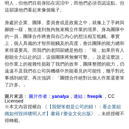
明人，但他們目前身陷在泥沼中，而他們必須否認這點。但
這卻讓他們看起來像個瘋子。
身處於企業、團隊、委員會或是政黨之中，就像上了手銬與
腳鐐一樣，無法達到無拘無束獨立作業的境界。身為團隊中
的一員，團隊合作將會與自己內心的想法相互牴觸。事實
上，個人具備的才智所能觸及的高度，會比團隊的能力總和
來得還要高。而我們的老闆卻總是抱怨：「唉，如果所有人
都能全力以赴的話，這個團隊將無懈可擊。」說是這麼說，
但作業上的複雜性扼殺了我們的效率，團隊整體的能力，仍
遠遠不及我們在公司與機構中所能看見的可能性，幾乎對此
事感到絕望。再次強調：「團體合作絕對比個人作業還要笨
了許多。」
圖片來源：
圖片作者：yanalya，連結：freepik
，CC
Licensed
※本文內容授權自
《【我變笨都是公司的錯！：看企業組
織如何毀掉聰明人才】書籍 / 樂金文化出版》
，未經授權不
得轉載。