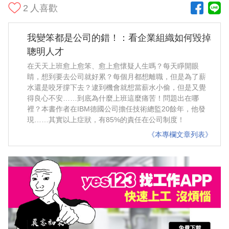
2
人喜歡
我變笨都是公司的錯！：看企業組織如何毀掉
聰明人才
在天天上班愈上愈笨、愈上愈懷疑人生嗎？每天睜開眼
睛，想到要去公司就好累？每個月都想離職，但是為了薪
水還是咬牙撐下去？逮到機會就想當薪水小偷，但是又覺
得良心不安……到底為什麼上班這麼痛苦！問題出在哪
裡？本書作者在IBM德國公司擔任技術總監20餘年，他發
現……其實以上症狀，有85%的責任在公司制度！
《本專欄文章列表》