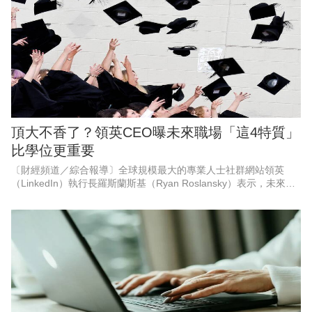
頂大不香了？領英CEO曝未來職場「這4特質」
比學位更重要
〔財經頻道／綜合報導〕全球規模最大的專業人士社群網站領英
（LinkedIn）執行長羅斯蘭斯基（Ryan Roslansky）表示，未來的
工作不再屬於那些擁有頂尖學位或就讀頂尖大學的人，而是屬於那
些適應