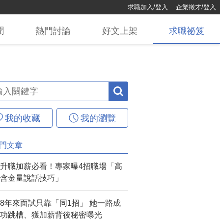
求職加入/登入
企業徵才/登入
聞
熱門
討論
好文
上架
求職
祕笈
我的收藏
我的瀏覽
門文章
升職加薪必看！專家曝4招職場「高
含金量說話技巧」
8年來面試只靠「同1招」 她一路成
功跳槽、獲加薪背後秘密曝光