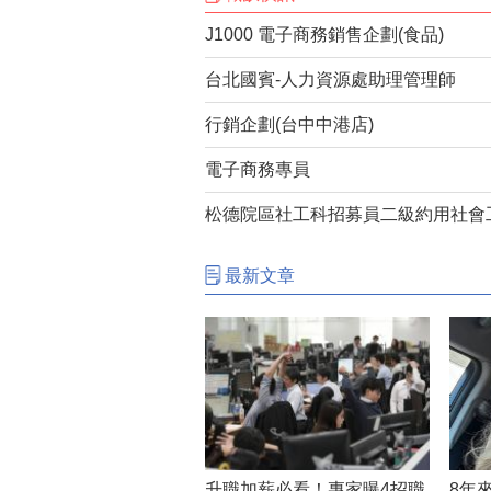
J1000 電子商務銷售企劃(食品)
台北國賓-人力資源處助理管理師
行銷企劃(台中中港店)
電子商務專員
松德院區社工科招募員二級約用社會工作
最新文章
升職加薪必看！專家曝4招職
8年