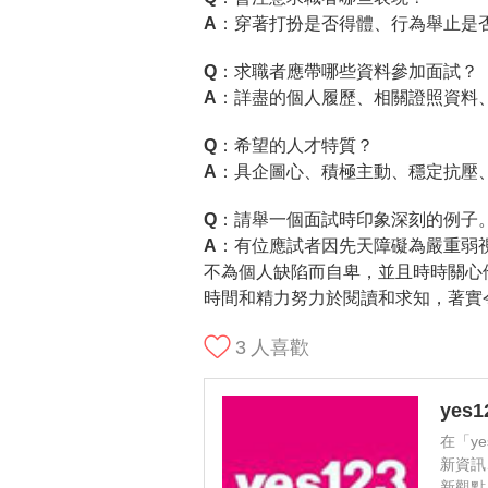
A：
穿著打扮是否得體、行為舉止是
Q：求職者應帶哪些資料參加面試？
A：
詳盡的個人履歷、相關證照資料
Q：希望的人才特質？
A：
具企圖心、積極主動、穩定抗壓
Q：請舉一個面試時印象深刻的例子
A：
有位應試者因先天障礙為嚴重弱
不為個人缺陷而自卑，並且時時關心
時間和精力努力於閱讀和求知，著實
3
人喜歡
yes
在「y
新資訊
新觀點