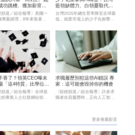
成功跳槽、獲加薪背後
藍領缺體力、白領憂取代的
曝光
就業雙重挑戰
經頻道／綜合報導〕美國一
台灣2025年總生育率降至全球最
2歲專案經理，8年來靠著同
低，就業市場上的少子化衝擊卻
「5分鐘面試簡報」，多年來
早已顯現。根據勞動部統計，
拿下多份工作，甚至連最近
2025年投入職場的新鮮人僅13.8
內部轉職，也因此順利加薪
萬人，較5年前減少逾3萬人，外
他透露，自己從2018年開
界期待近年AI的加速應用，有助
每場面試幾乎都使用同
於緩解國內缺工狀況
不香了？領英CEO曝未
求職履歷別犯這些AI錯誤 專
場「這4特質」比學位更
家：這可能會毀掉你的機會
經頻道／綜合報導〕全球規
〔財經頻道／綜合報導〕許多求
大的專業人士社群網站領英
職者在寫履歷時，正向人工智慧
nkedIn）執行長羅斯蘭斯基
尋求幫助，但據專家稱，太多求
n Roslansky）表示，未來
職者對人工智慧工具抱持「盲目
作不再屬於那些擁有頂尖學
信任」，如果在簡歷中犯這些人
更多推薦影音
就讀頂尖大學的人，而是屬
工智慧錯誤，可能會毀掉你的機
些適應
會。