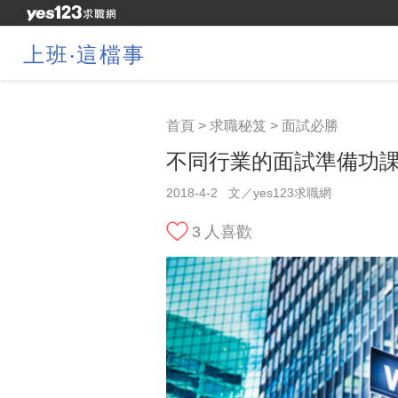
上班‧這檔事
首頁
>
求職秘笈
>
面試必勝
不同行業的面試準備功課
2018-4-2
文／yes123求職網
3
人喜歡