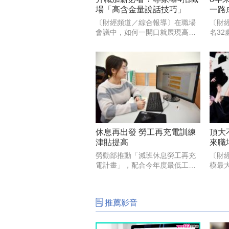
場「高含金量說話技巧」
一路
秘密
〔財經頻道／綜合報導〕在職場
〔財
會議中，如何一開口就展現高專
名3
業度，而不是只會說「積極溝
一份
通、達成共識」這種沒靈魂的空
成功
話？專家表示，職場成功人士的
一次
聰明表達，關鍵在於「清晰的全
5%。
局思維與推動事情的智慧」，只
始，
要在會
休息再出發 勞工再充電訓練
頂大
津貼提高
來職
重要
勞動部推動「減班休息勞工再充
〔財
電計畫」，配合今年度最低工資
模最
調升為每月2萬9500元、時薪196
（Li
元，勞動力發展署雲嘉南分署長
（Rya
劉邦棟指出，勞動部同步調整，
的工
推薦影音
協助實施減班休息的勞工在工時
位或
調整期間穩定生活、強化職
於那