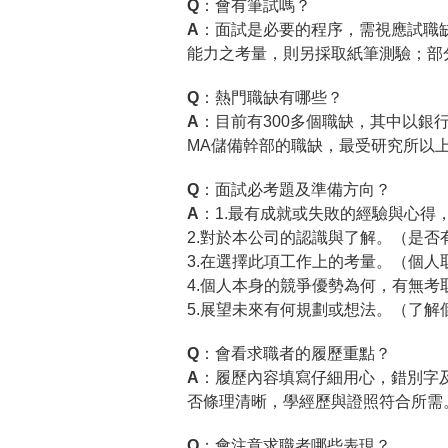
Q：會有筆試嗎？
A：
面試是必要的程序，需視應試職
能力之考量，則另採取紙筆測驗；部
Q：熱門職缺有哪些？
A：
目前有300多個職缺，其中以銀
MA儲備幹部的職缺，最受研究所以
Q：面試必考題及準備方向？
A：
1.最有成就或失敗的經驗與心得
2.對於本公司的認識與了解。（是否
3.在選擇此項工作上的考量。（個人
4.個人本身的競爭優勢為何，有無考
5.展望未來有何規劃或想法。（了解
Q：會看求職者的履歷重點？
A：
履歷內容填寫仔細用心，錯別字
否條理清晰，學經歷與證照符合所需
Q：會注意求職者哪些表現？