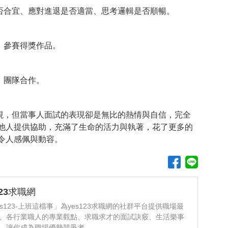
否合宜、應對進退是否適當、思考邏輯是否順暢。
、參賽得獎作品。
、團隊合作。
。
視，但當事人面試的表現卻是無比的熱情與自信，完全
他人提供協助，充滿了生命的活力與執著，花了更多的
令人感佩與動容。
123求職網
es123-上班這檔事」為yes123求職網的社群平台提供職場最
、各行業職人的專業觀點、求職求才的面試訣竅、生活樂事
，讓你成為職場優勢競爭者。