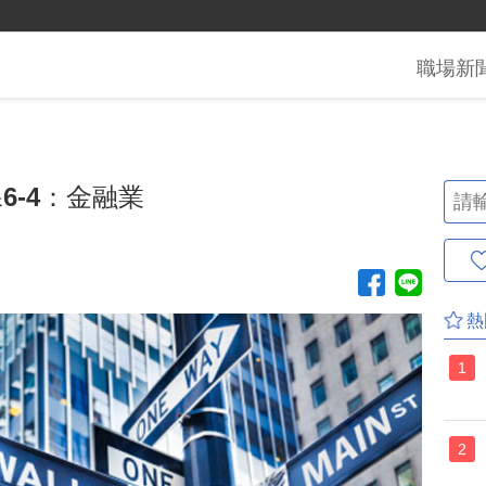
職場
新
6-4：金融業
熱
1
2