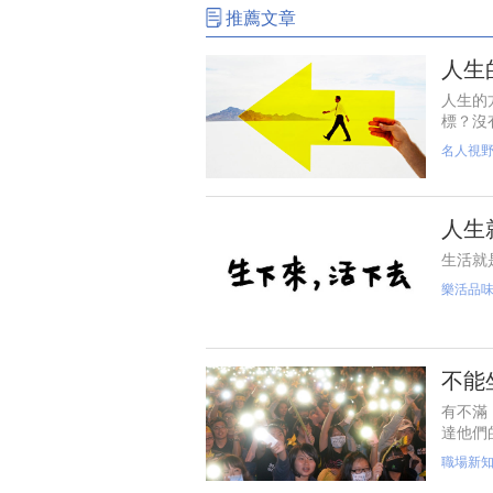
推薦文章
人生
人生的
標？沒
媛、模
名人視
已！
人生
生活就
樂活品
不能
有不滿
達他們
般朝著
職場新