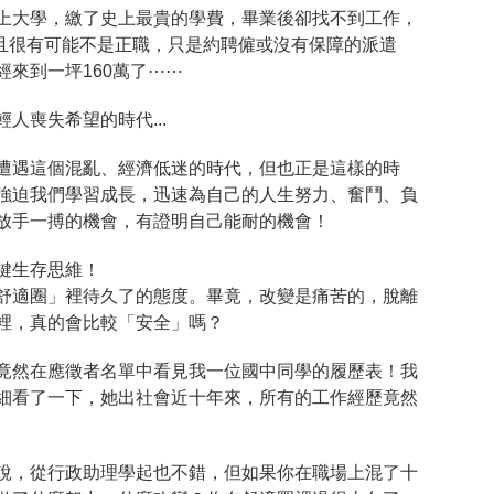
上大學，繳了史上最貴的學費，畢業後卻找不到工作，
而且很有可能不是正職，只是約聘僱或沒有保障的派遣
來到一坪160萬了⋯⋯
人喪失希望的時代...
遭遇這個混亂、經濟低迷的時代，但也正是這樣的時
強迫我們學習成長，迅速為自己的人生努力、奮鬥、負
放手一搏的機會，有證明自己能耐的機會！
鍵生存思維！
舒適圈」裡待久了的態度。畢竟，改變是痛苦的，脫離
裡，真的會比較「安全」嗎？
竟然在應徵者名單中看見我一位國中同學的履歷表！我
細看了一下，她出社會近十年來，所有的工作經歷竟然
說，從行政助理學起也不錯，但如果你在職場上混了十