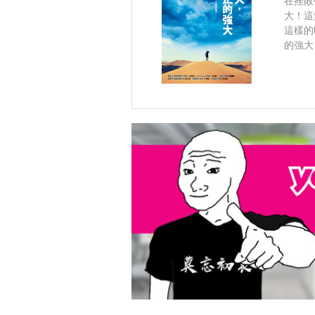
在挫敗
大！這
這樣的
的強大