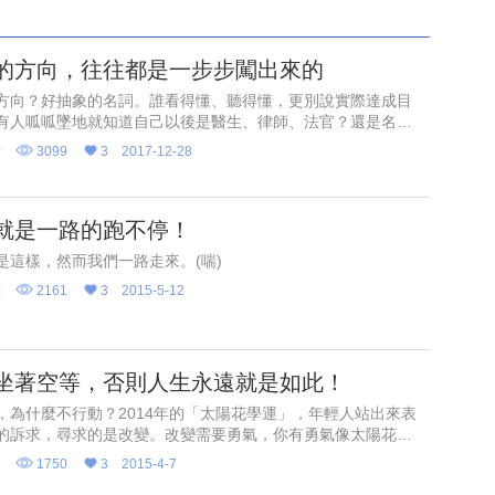
的方向，往往都是一步步闖出來的
方向？好抽象的名詞。誰看得懂、聽得懂，更別說實際達成目
有人呱呱墜地就知道自己以後是醫生、律師、法官？還是名
特兒、女強人？「方向，往往是闖出來的」，看你闖不闖而
野
3099
3
2017-12-28
就是一路的跑不停！
是這樣，然而我們一路走來。(喘)
味
2161
3
2015-5-12
坐著空等，否則人生永遠就是如此！
，為什麼不行動？2014年的「太陽花學運」，年輕人站出來表
的訴求，尋求的是改變。改變需要勇氣，你有勇氣像太陽花一
耀眼的光輝不斷前進嗎？
知
1750
3
2015-4-7