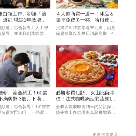
搶走白領工作、卻讓「這
４大超商買一送一！冰品＆
」爆紅 職缺1年激增
咖啡免費多一杯、哈根達斯
買30送36必囤
經頻道／綜合報導〕人工智
父親節即將在本週末到來，因應
速發展，並未只創造軟體與
節慶歡聚以及夏日消暑商機，4大
設計職缺。外媒指出，隨著
超商皆推出各式健康食品及冰
資料中心與晶片工廠加速興
品、飲料、咖啡等優惠，7-
能打造實體基礎設施的工程
ELEVEN聯名遊戲《絕區零》，
，正成為美國企業積極爭搶
霜淇淋、思樂冰第2件10元；萊
象。以目前職缺成長最快的3
爾富果C果昔指定芋頭品項買一
腰斬、淪合約工！60歲
必勝客買1送5、火山比薩半
不滿爽辭 3個月下場曝
價！法式咖哩奶油彩蔬麵119
元限時嘗鮮
經頻道／綜合報導〕1名曾在
必勝客歡慶即將到來的父親節，
製造廠奮鬥38年、一路爬到
搶先推出多款優惠為聚餐增添美
理職位的60歲精英真一（化
味與儀式感！首推PK APP限定的
，在達到強制退休年齡後，
全口味「火山起司比薩」半價折
婉拒待遇腰斬，且需轉任部
扣，最低357元起，還有528元起
更多推薦影音
手的續聘合約，滿懷期待地
「火山寵爸餐」及888元起「火