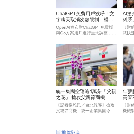
ChatGPT免費用戶歡呼！文
AI
字聊天取消次數限制 模型
科系
也升級
31％
OpenAI宣布對ChatGPT免費版
〔財
與Go方案用戶進行重大調整，這
慧快
兩種方案的用戶將開放不限次數
程式
的純文字聊天，不必再擔心聊到
AI
一半被限制使用。
建，
人才
的對
個
統一集團空運逾4萬朵「父親
年薪
之花」 搶攻父親節商機
高管
光
〔記者楊雅民／台北報導〕搶攻
〔財
父親節商機，統一企業集團今年
機械
第3年串連7-ELEVEN、康是美、
總經
統一時代百貨台北店/高雄店、
名）
DREAM PLAZA、夢時代、統一
選擇
推薦影音
佳佳、悠旅生活（星巴克）等超
屬助