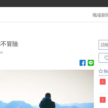
職場
新
你不冒險
nn
熱
1
2