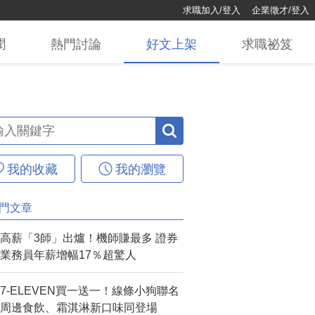
求職加入/登入
企業徵才/登入
聞
熱門
討論
好文
上架
求職
祕笈
我的收藏
我的瀏覽
門文章
高薪「3師」出爐！機師賺最多 證券
業務員年薪增幅17％超驚人
7-ELEVEN買一送一！線條小狗聯名
周邊食飲、霜淇淋新口味同登場