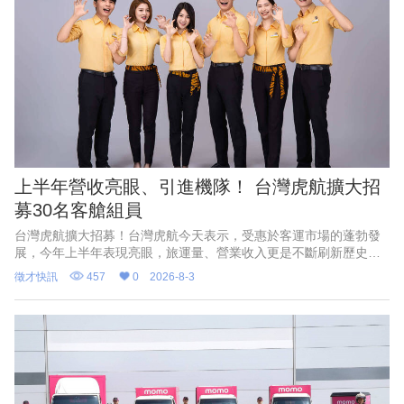
上半年營收亮眼、引進機隊！ 台灣虎航擴大招
募30名客艙組員
台灣虎航擴大招募！台灣虎航今天表示，受惠於客運市場的蓬勃發
展，今年上半年表現亮眼，旅運量、營業收入更是不斷刷新歷史紀
錄，創下佳績，因應強勁的成長動能、航網布局，以及2028年起將
徵才快訊
457
0
2026-8-3
正式引進第三代機隊，啟動下半年招募30名客艙組員招募，預計今
年11月中報到，未來錄取後的工作地點將視公司業務需求，安排於
桃園或高雄。