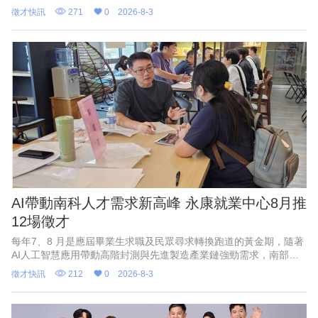
竹地區畢業季」大型現場徵才活動。現場匯集53家熱門廠商，其中
徵才快訊
271
0
2026-8-3
科技業廠商高達37家，更邀請全球電子代工龍頭「緯創」及「鴻海
集團」進駐現場直接面試，共釋出3470個職缺，類型多元豐富，求
職者免舟車勞頓，即可與企業當面洽談、當場卡位，是應屆畢業生
與青年求職者踏入竹科科技產業的絕佳機會。
AI帶動南科人才需求新高峰 永康就業中心8月推
12場徵才
每年7、8 月是應屆畢業生求職及民眾尋求轉換跑道的黃金期，隨著
AI人工智慧應用帶動高階封測與先進製造產業鏈強勁需求，南部科
學園區產能持續擴充，周邊供應鏈也出現龐大人力，勞動部勞動力
徵才快訊
212
0
2026-8-3
發展署雲嘉南分署永康就業中心串聯多家知名企業，8月將推出12場
徵才活動，提供多元職缺選擇。