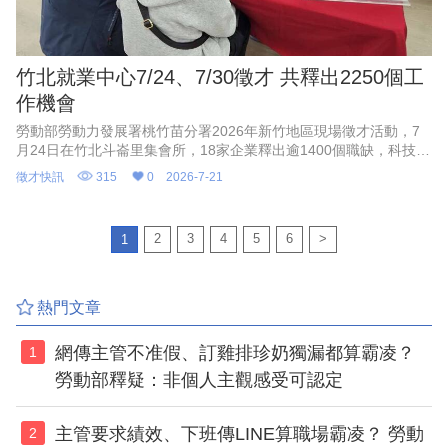
竹北就業中心7/24、7/30徵才 共釋出2250個工
作機會
勞動部勞動力發展署桃竹苗分署2026年新竹地區現場徵才活動，7
月24日在竹北斗崙里集會所，18家企業釋出逾1400個職缺，科技業
工程師薪資最高8萬元；7月30日在湖口新竹工業園區聯合服務中心
徵才快訊
315
0
2026-7-21
辦理徵才，15家廠商提供850個職缺，並設失業給付服務專區，協
助求職者順利就業。
2
3
4
5
6
>
1
熱門文章
網傳主管不准假、訂雞排珍奶獨漏都算霸凌？
1
勞動部釋疑：非個人主觀感受可認定
主管要求績效、下班傳LINE算職場霸凌？ 勞動
2