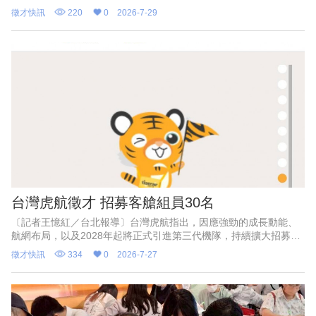
舉辦「苗栗地區現場徵才活動」，邀集23家企業提供超過1500個工
徵才快訊
220
0
2026-7-29
作機會，職缺涵蓋工程研發、生產製造、設備維護、品管、資訊、
行政管理及服務業等，歡迎有求職需求者參加。
台灣虎航徵才 招募客艙組員30名
〔記者王憶紅／台北報導〕台灣虎航指出，因應強勁的成長動能、
航網布局，以及2028年起將正式引進第三代機隊，持續擴大招募，
除開放多個內勤職缺招募外，今（27）日亦正式宣布將啟動下半年
徵才快訊
334
0
2026-7-27
客艙組員招募，本次預計將招募30名客艙組員。