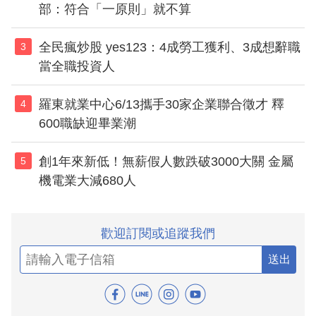
部：符合「一原則」就不算
全民瘋炒股 yes123：4成勞工獲利、3成想辭職
3
當全職投資人
羅東就業中心6/13攜手30家企業聯合徵才 釋
4
600職缺迎畢業潮
創1年來新低！無薪假人數跌破3000大關 金屬
5
機電業大減680人
歡迎訂閱或追蹤我們
送出