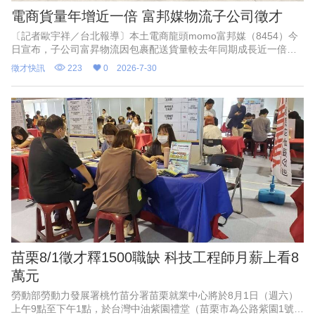
電商貨量年增近一倍 富邦媒物流子公司徵才
〔記者歐宇祥／台北報導〕本土電商龍頭momo富邦媒（8454）今
日宣布，子公司富昇物流因包裹配送貨量較去年同期成長近一倍，
即日起於全台增聘百名貨車及機車配送司機，並同步開放彈性兼職
徵才快訊
223
0
2026-7-30
職缺；該公司指出，6月配送司機平均月薪近7萬元，加計年終獎金
後，績優司機年薪上看百萬。
苗栗8/1徵才釋1500職缺 科技工程師月薪上看8
萬元
勞動部勞動力發展署桃竹苗分署苗栗就業中心將於8月1日（週六）
上午9點至下午1點，於台灣中油紫園禮堂（苗栗市為公路紫園1號）