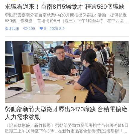
求職看過來！台南8月5場徵才 釋逾530個職缺
勞動部雲嘉南分署台南就業中心8月間推出5場徵才活動，提供超過
530個工作機會，首場將於5日（週三）下午1時至4時，在中西區公
所6樓會議室舉辦「框住父愛，幸福就業」父親節徵才活動，邀集9
徵才快訊
199
0
2026-8-5
家企業現場徵才、4家企業代收履歷，共釋出250個工作機會。
勞動部新竹大型徵才釋出3470職缺 台積電擴廠
人力需求強勁
〔記者蔡彰盛／新竹報導〕勞動部勞動力發展署桃竹苗分署將於5日
星期三上午10時至下午3時，在新竹市晶宴會館御豐館2樓舉辦「新