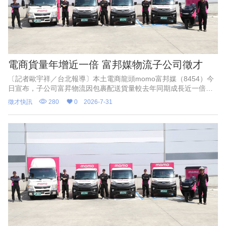
電商貨量年增近一倍 富邦媒物流子公司徵才
〔記者歐宇祥／台北報導〕本土電商龍頭momo富邦媒（8454）今
日宣布，子公司富昇物流因包裹配送貨量較去年同期成長近一倍，
即日起於全台增聘百名貨車及機車配送司機，並同步開放彈性兼職
徵才快訊
280
0
2026-7-31
職缺；該公司指出，6月配送司機平均月薪近7萬元，加計年終獎金
後，績優司機年薪上看百萬。