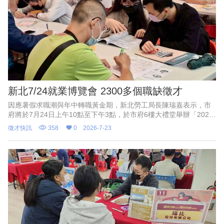
新北7/24就業博覽會 2300多個職缺徵才
因應暑假求職潮與年中轉職黃金期，新北勞工局長陳瑞嘉表示，市
府將於7月24日上午10點至下午3點，於市府6樓大禮堂舉辦「2026
新北市就業博覽會」，暑假旅遊及餐飲消費商機與科技業下半年出
徵才快訊
358
0
2026-7-23
貨旺季的人力需求吸引許多企業參與，包含欣興電子、鴻準精密、
貿聯國際、松下電器、鼎泰豐、統一超商、萬豪酒店等51家企業釋
出2300多個工作機會，旅宿餐飲業為最大求才主力，佔比達4成2，
其次則為科技製造業，佔比3成3，另也有工程師、總務行政、會計
採購及儲備幹部等多元職缺。