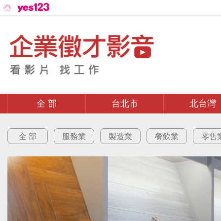
全 部
台北市
北台灣
全 部
服務業
製造業
餐飲業
零售