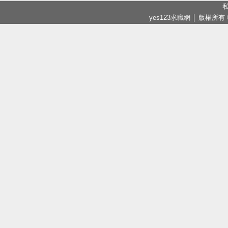
私
yes123求職網 │ 版權所