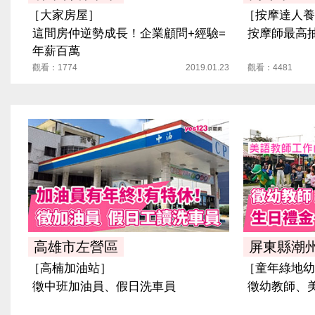
［大家房屋］
［按摩達人養
這間房仲逆勢成長！企業顧問+經驗=
按摩師最高抽
年薪百萬
觀看：1774
2019.01.23
觀看：4481
高雄市左營區
屏東縣潮
［高楠加油站］
［童年綠地幼
徵中班加油員、假日洗車員
徵幼教師、