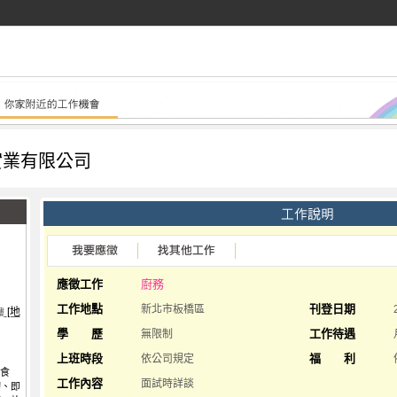
實業有限公司
應徵工作
廚務
工作地點
刊登日期
新北市板橋區
[地
樓
學 歷
工作待遇
無限制
上班時段
福 利
依公司規定
的食
工作內容
面試時詳談
切、即