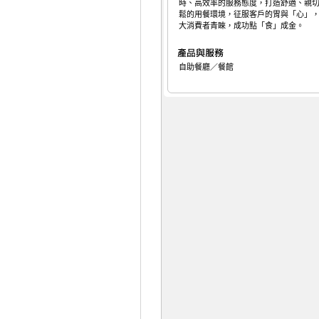
時、高效率的服務態度，打造舒適、親
鬆的用餐環境，征服客戶的胃與「心」
大消費者青睞，成功點「食」成金。
自助餐廳／餐館