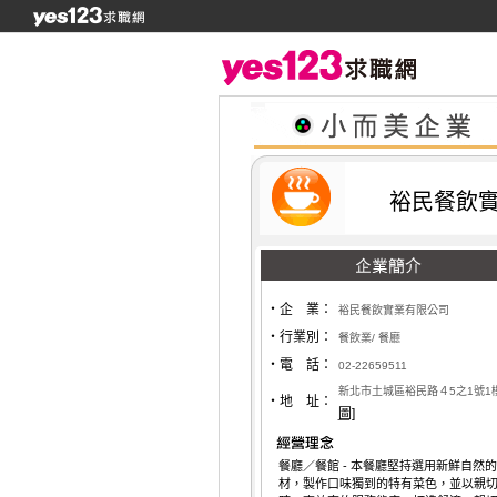
裕民餐飲
‧企 業：
裕民餐飲實業有限公司
‧行業別：
餐飲業/ 餐廳
‧電 話：
02-22659511
新北市土城區裕民路４5之1號1
‧地 址：
圖]
餐廳／餐館 - 本餐廳堅持選用新鮮自然
材，製作口味獨到的特有菜色，並以親