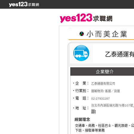
乙泰通運
‧企 業：
乙泰通運有限公司
‧行業別：
運輸物流/ 客運／貨運
‧電 話：
02-27931187
台北市內湖區瑞光路76巷107號
‧地 址：
圖]
交通車、商務、社區巴士、觀光旅遊、
下班、接駁車等業務