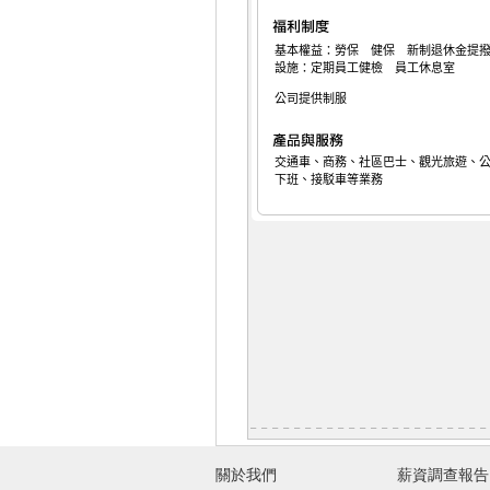
基本權益：勞保 健保 新制退休金提
設施：定期員工健檢 員工休息室
公司提供制服
交通車、商務、社區巴士、觀光旅遊、
下班、接駁車等業務
關於我們
薪資調查報告