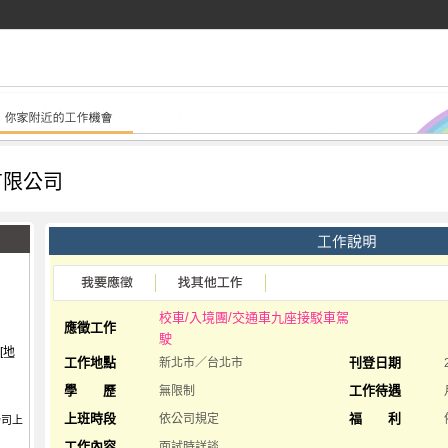
有限公司
校車/入境團/交通車九座接駁車駕
應徵工作
駛
[地
工作地點
刊登日期
新北市／台北市
學 歷
工作待遇
無限制
上班時段
福 利
依公司規定
公司上
工作內容
面試時詳談