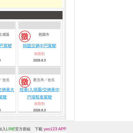
土城區
桃園市
大巴駕駛
桃園交通中巴駕駛
無限制
3
2026.8.3
／台北
新北市／台北
交通車大
校車/入境團/交通車中
駕駛
巴接駁車駕駛
無限制
3
2026.8.3
LINE
yes123 APP
加入
官方群組
下載