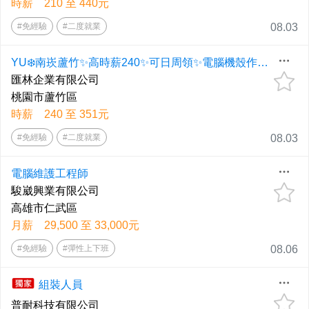
時薪 210 至 440元
#免經驗
#二度就業
08.03
YU❄️南崁蘆竹✨高時薪240✨可日周領✨電腦機殼作業員✅伺服器組裝員
匯林企業有限公司
桃園市蘆竹區
時薪 240 至 351元
#免經驗
#二度就業
08.03
電腦維護工程師
駿崴興業有限公司
高雄市仁武區
月薪 29,500 至 33,000元
#免經驗
#彈性上下班
08.06
組裝人員
普耐科技有限公司