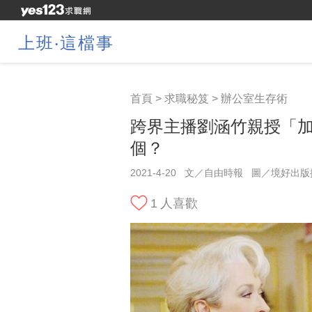
上班‧這檔事
首頁
>
求職秘笈
>
辦公室生存術
跨界主播劉涵竹親授「加
個？
2021-4-20
文／自由時報
圖／境好出版提
1
人喜歡