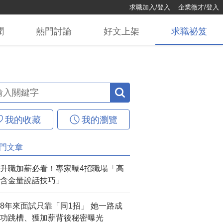
求職加入/登入
企業徵才/登入
聞
熱門
討論
好文
上架
求職
祕笈
我的收藏
我的瀏覽
門文章
升職加薪必看！專家曝4招職場「高
含金量說話技巧」
8年來面試只靠「同1招」 她一路成
功跳槽、獲加薪背後秘密曝光