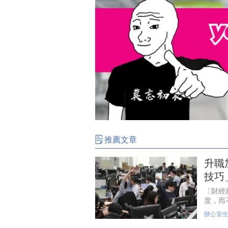
推薦文章
升職
技巧
〔財經
度，而
表示，
辦公室
事情的