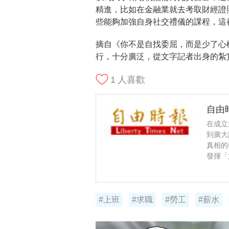
精進，比如在金融業就去考取財經證
些能夠加強自身社交禮儀的課程，這
摘自《你不是自找委屈，而是少了心
行，十分廣泛，從文字記者出身的紮
1
人喜歡
自由
在成立
到廣大
真相的
發揮「
#上班
#求職
#勞工
#薪水