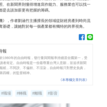
照、在新聞界則懂得增進寫作能力、服務業也可以找一
都是去談加薪更有把握的籌碼。
機》，作者劉涵竹主播擅長的領域從財經房產到時尚流
實基礎，讓她對於每一個產業都有獨特的跨界視角。
時報
於1980年的自由時報，發行量與閱報率持續居全國第一，受
讀者肯定。自由時報是一份最尊重台灣人意願，並追求新聞
報紙，不阿諛、不偏袒、不渲染，自由時報只對歷史負責，
第四權」的監督精神。
《本專欄文章列表》
#職場
#轉職
#離職
#影音