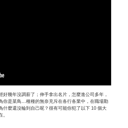
經好幾年沒調薪了；伸手拿出名片，怎麼進公司多年，
為你是菜鳥…種種的無奈充斥在各行各業中，在職場勤
什麼還沒輪到自己呢？很有可能你犯了以下 10 個大
在。