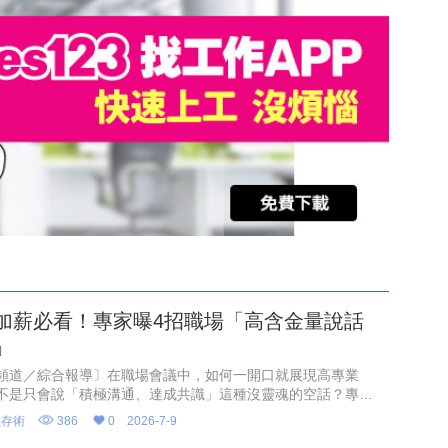
加薪必看！專家曝4招職場「高含金量說話
」
頻道／綜合報導〕在職場會議中，如何一開口就展現高專業
不是只會說「積極溝通、達成共識」這種沒靈魂的空話？專家
職場成功人士的聰明表達，關鍵在於「清晰的全局思維與推動
生存術
386
0
2026-7-9
智慧」，只要在會