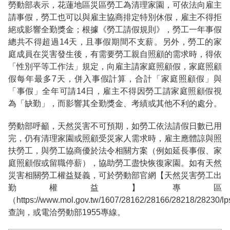
勞動部表示，花蓮地區災區勞工為清理家園，可依法向雇主
請事假，勞工也可以與雇主協商排定特別休假，雇主不得拒
絕或影響全勤獎金；根據《勞工請假規則》，勞工一年事假
總共不得超過14天，且事假期間不支薪。另外，勞工的家
庭成員在災害發生後，有需要勞工親自照顧的需求時，得依
「性別平等工作法」規定，向雇主請家庭照顧假，家庭照顧
假每年最多7天，併入事假計算，合計「家庭照顧假」與
「事假」全年可請14日，雇主不得因勞工請家庭照顧假視
為「缺勤」，而影響其全勤獎金、考績或其他不利的處分。
勞動部呼籲，天然災害不可預期，如勞工依法請假日數已用
完，仍有清理家園或照顧受災家人需求時，雇主應體諒與照
扶勞工，與勞工協商優於法令相關方案（例如延長事假、家
庭照顧假或留職停薪），協助勞工盡快恢復家園。如有天然
災害相關勞工權益疑義，可於勞動部官網【天然災害勞工出
勤權益】專區
（https://www.mol.gov.tw/1607/28162/28166/28218/28230/lp
查詢，或電洽勞動部1955專線。