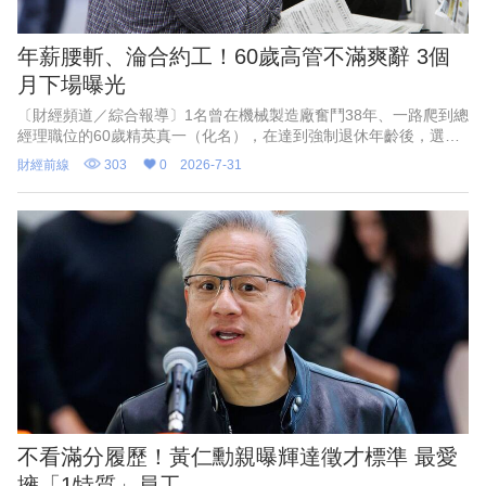
年薪腰斬、淪合約工！60歲高管不滿爽辭 3個
月下場曝光
〔財經頻道／綜合報導〕1名曾在機械製造廠奮鬥38年、一路爬到總
經理職位的60歲精英真一（化名），在達到強制退休年齡後，選擇
婉拒待遇腰斬，且需轉任部屬助手的續聘合約，滿懷期待地迎接自
財經前線
303
0
2026-7-31
由人生。
不看滿分履歷！黃仁勳親曝輝達徵才標準 最愛
擁「1特質」員工