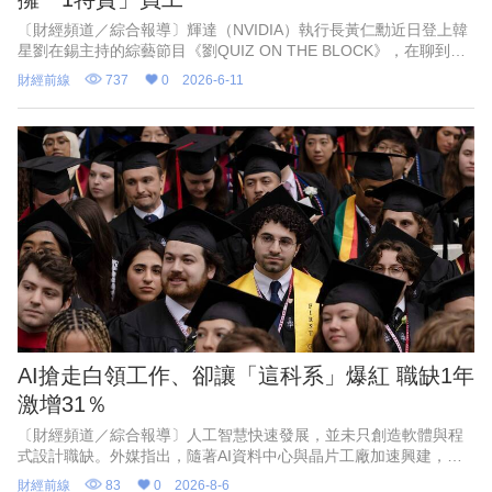
〔財經頻道／綜合報導〕輝達（NVIDIA）執行長黃仁勳近日登上韓
星劉在錫主持的綜藝節目《劉QUIZ ON THE BLOCK》，在聊到企
業經營與人才招募時，他指出，在這個AI時代高智商已不是最稀缺
財經前線
737
0
2026-6-11
的能
AI搶走白領工作、卻讓「這科系」爆紅 職缺1年
激增31％
〔財經頻道／綜合報導〕人工智慧快速發展，並未只創造軟體與程
式設計職缺。外媒指出，隨著AI資料中心與晶片工廠加速興建，能
打造實體基礎設施的工程人才，正成為美國企業積極爭搶的對象。
財經前線
83
0
2026-8-6