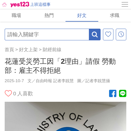
上班這檔事
職場
熱門
好文
求職
首頁
>
好文上架
>
財經前線
花蓮受災勞工因「2理由」請假 勞動
部：雇主不得拒絕
2025-10-7
文／自由時報 記者李靚慧
圖／記者李靚慧攝
0
人喜歡