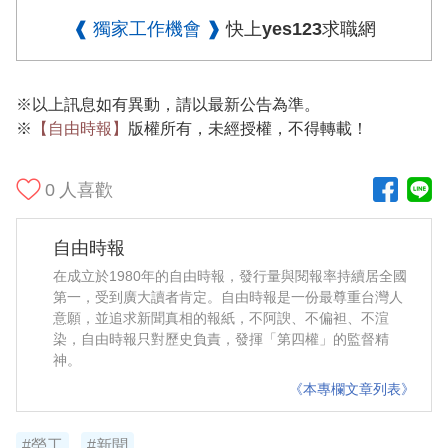
❰ 獨家工作機會 ❱
快上yes123求職網
※以上訊息如有異動，請以最新公告為準。
※
【自由時報】
版權所有，未經授權，不得轉載！
0
人喜歡
自由時報
在成立於1980年的自由時報，發行量與閱報率持續居全國
第一，受到廣大讀者肯定。自由時報是一份最尊重台灣人
意願，並追求新聞真相的報紙，不阿諛、不偏袒、不渲
染，自由時報只對歷史負責，發揮「第四權」的監督精
神。
《本專欄文章列表》
#勞工
#新聞