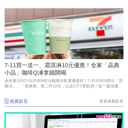
隧道症候群典型症狀包括手掌前三指麻木、刺痛，夜間症狀尤為明
顯，嚴重者甚至可能出現肌肉
7-11買一送一、霜淇淋10元優惠！全家「晶典
小品」咖啡Q凍拿鐵開喝
炎炎夏日到7-ELEVEN吹冷氣喝冰飲避暑最好！7-ELEVEN祭出「思
樂冰」、「雪淋霜」第二件10元，以及CITY茶飲買一送一最強優
惠，並有「飲料抽抽樂」指定飲料任2件就能參加抽獎試手氣，最低
只要0
推薦影音
更多推薦影音