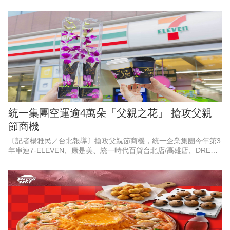
名遊戲《絕區零》，霜淇淋、思樂冰第2件10元；萊爾富果C果昔指
定芋頭品項買一
統一集團空運逾4萬朵「父親之花」 搶攻父親
節商機
〔記者楊雅民／台北報導〕搶攻父親節商機，統一企業集團今年第3
年串連7-ELEVEN、康是美、統一時代百貨台北店/高雄店、DREAM
PLAZA、夢時代、統一佳佳、悠旅生活（星巴克）等超過10大品
牌，空