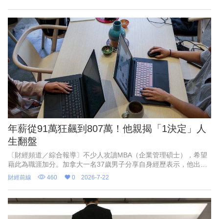
以目前職缺成長最快的3個
年薪從91萬狂飆到807萬！他親揭「1決定」人
生翻盤
〔財經頻道／綜合報導〕不少人攻讀MBA（企業管理碩士），希望
藉此為職涯加分。加拿大一名37歲男子分享自身經歷表示，他出身
低收入家庭，大學畢業後創業失敗，重返職場時一度認為自己落後
財經前線
460
0
2026-7-22
同齡人兩年，起薪僅4萬