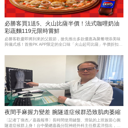
必勝客買1送5、火山比薩半價！法式咖哩奶油
彩蔬麵119元限時嘗鮮
必勝客歡慶即將到來的父親節，搶先推出多款優惠為聚餐增添美味
與儀式感！首推PK APP限定的全口味「火山起司比薩」半價折扣，
最低357元起，還有528元起「火山寵爸餐」及888元起「火山芝心
爸發餐」等套
夜間手麻握力變差 腕隧道症候群恐致肌肉萎縮
〔記者丁偉杰／嘉義報導〕長時間使用鍵盤、滑鼠的上班族當心腕
隧道症候群上身！台中榮總嘉義分院神經外科主任蔡孟洋指出，腕