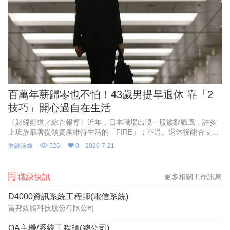
百萬年薪歸零也不怕！43歲男提早退休 靠「2
技巧」開心過自在生活
〔財經頻道／綜合報導〕近年，日本職場出現一股族辭職風，許多
上班族靠著提領資產維持生活的「FIRE」；不過。退休後能否長期
生活，不只取決於資產多寡，房租、稅金與社會保險費也會大幅影
財經前線
526
0
2026-7-21
響支出。
職缺快訊
更多相關工作訊息
D4000資訊系統工程師(電信系統)
富邦媒體科技股份有限公司
OA主機/系統工程師(總公司)