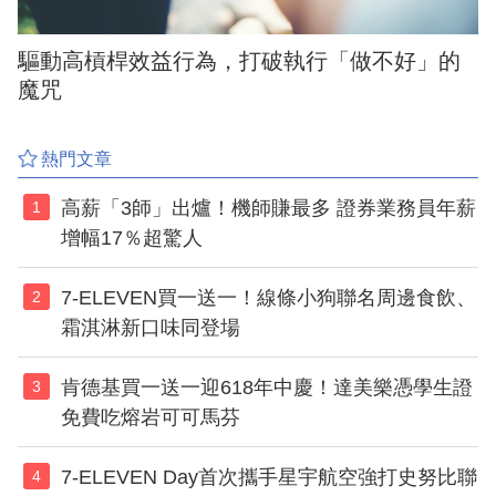
驅動高槓桿效益行為，打破執行「做不好」的
魔咒
熱門文章
高薪「3師」出爐！機師賺最多 證券業務員年薪
1
增幅17％超驚人
7-ELEVEN買一送一！線條小狗聯名周邊食飲、
2
霜淇淋新口味同登場
肯德基買一送一迎618年中慶！達美樂憑學生證
3
免費吃熔岩可可馬芬
7-ELEVEN Day首次攜手星宇航空強打史努比聯
4