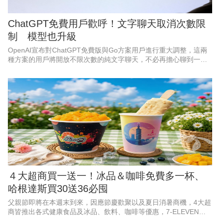
ChatGPT免費用戶歡呼！文字聊天取消次數限
制 模型也升級
OpenAI宣布對ChatGPT免費版與Go方案用戶進行重大調整，這兩
種方案的用戶將開放不限次數的純文字聊天，不必再擔心聊到一半
被限制使用。
４大超商買一送一！冰品＆咖啡免費多一杯、
哈根達斯買30送36必囤
父親節即將在本週末到來，因應節慶歡聚以及夏日消暑商機，4大超
商皆推出各式健康食品及冰品、飲料、咖啡等優惠，7-ELEVEN聯