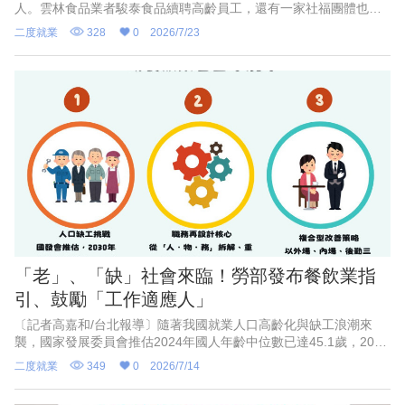
人。雲林食品業者駿泰食品續聘高齡員工，還有一家社福團體也是
留住老員工，不僅解決缺工，且穩定生產力。
二度就業
328
0
2026/7/23
「老」、「缺」社會來臨！勞部發布餐飲業指
引、鼓勵「工作適應人」
〔記者高嘉和/台北報導〕隨著我國就業人口高齡化與缺工浪潮來
襲，國家發展委員會推估2024年國人年齡中位數已達45.1歲，2030
年更將進一步升至48.7歲。面對「老」與「缺」的社會進行式，勞
二度就業
349
0
2026/7/14
動力發展署針對缺工影響甚鉅的餐飲業，特別編製發布「餐飲業職
務再設計運用指引─以中高齡及高齡者為例」。該指引旨在協助餐飲