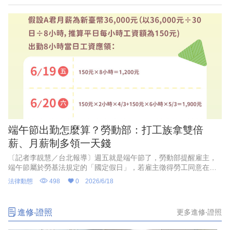
嗎？官員今日釐清，只要是「合理的」工作指導、訂定合理的績效
考核指標，都不會落入霸凌定義。
端午節出勤怎麼算？勞動部：打工族拿雙倍
薪、月薪制多領一天錢
〔記者李靚慧／台北報導〕週五就是端午節了，勞動部提醒雇主，
端午節屬於勞基法規定的「國定假日」，若雇主徵得勞工同意在當
天出勤，月薪制勞工除原有工資外，雇主須額外再加發「一日工
法律動態
498
0
2026/6/18
資」，若勞工原本是「例假」或「休息日」，雇主應額外給予勞工
補假一天。至於打工族，如果周五端午節排定上班，也可依據原本
的時薪，領取「雙倍工資」。
進修‧證照
更多進修‧證照