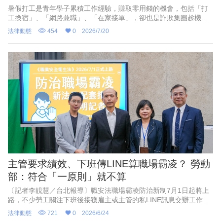
暑假打工是青年學子累積工作經驗，賺取零用錢的機會，包括「打
工換宿」、「網路兼職」、「在家接單」，卻也是詐欺集團趁機吸
收年輕人的高風險時段，高市少年警察隊今天不法集團常以「高
法律動態
454
0
2026/7/20
薪、免經驗、立即上工」等話術吸引求職者。
主管要求績效、下班傳LINE算職場霸凌？ 勞動
部：符合「一原則」就不算
〔記者李靚慧／台北報導〕職安法職場霸凌防治新制7月1日起將上
路，不少勞工關注下班後接獲雇主或主管的私LINE訊息交辦工作，
是不是可提出霸凌申訴？勞動部更接獲不少主管詢問，擔憂未來只
法律動態
721
0
2026/6/24
要「說話大聲一點」、「指派工作多一點」就會被申訴職場霸凌