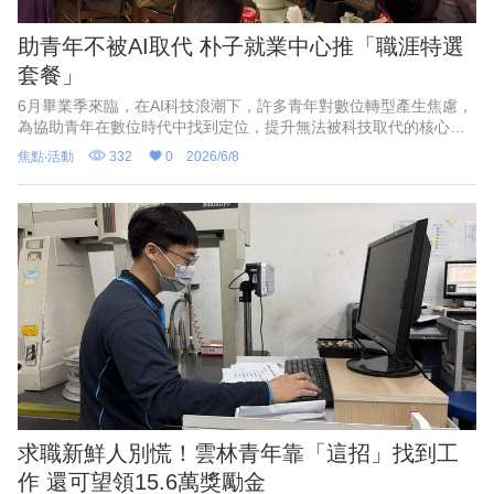
助青年不被AI取代 朴子就業中心推「職涯特選
套餐」
6月畢業季來臨，在AI科技浪潮下，許多青年對數位轉型產生焦慮，
為協助青年在數位時代中找到定位，提升無法被科技取代的核心競
爭力，勞動部勞動力發展署雲嘉南分署朴子就業中心於6月推出「職
焦點‧活動
332
0
2026/6/8
涯特選套餐」服務，提供「前菜：諮詢探索」、「主餐：職缺媒
合」及「特調甜點：政府津貼」，陪伴青年強化即戰力，勇敢築夢
啟航。
求職新鮮人別慌！雲林青年靠「這招」找到工
作 還可望領15.6萬獎勵金