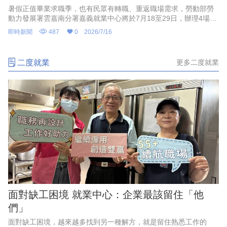
暑假正值畢業求職季，也有民眾有轉職、重返職場需求，勞動部勞
動力發展署雲嘉南分署嘉義就業中心將於7月18至29日，辦理4場現
場徵才活動，包括半導體封測大廠矽品精密工業等企業，招募製程
即時新聞
487
0
2026/7/16
工程師、設備工程師、技術助理等人才，還有特力屋嘉義店招募特
力屋管家，前6個月保障月薪4萬元以上等職務，共計釋出330個職
缺。
二度就業
更多二度就業
面對缺工困境 就業中心：企業最該留住「他
們」
面對缺工困境，越來越多找到另一種解方，就是留住熟悉工作的