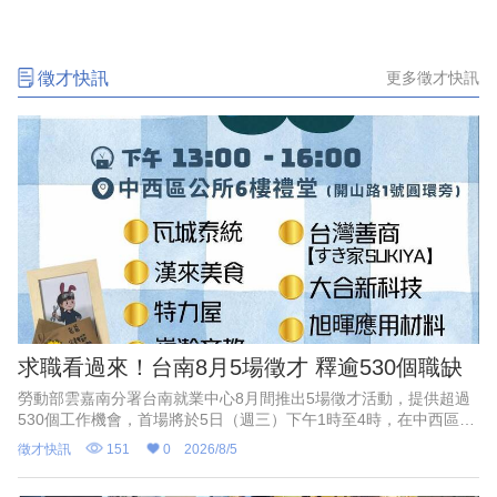
徵才快訊
更多徵才快訊
求職看過來！台南8月5場徵才 釋逾530個職缺
勞動部雲嘉南分署台南就業中心8月間推出5場徵才活動，提供超過
530個工作機會，首場將於5日（週三）下午1時至4時，在中西區公
所6樓會議室舉辦「框住父愛，幸福就業」父親節徵才活動，邀集9
徵才快訊
151
0
2026/8/5
家企業現場徵才、4家企業代收履歷，共釋出250個工作機會。