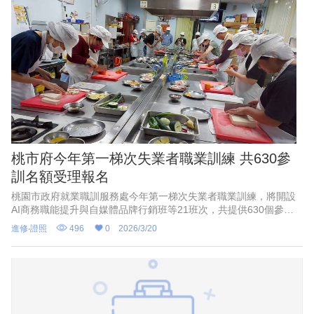
桃市府今年第一梯次失業者職業訓練 共630參
訓名額受理報名
桃園市政府就業職訓服務處今年第一梯次失業者職業訓練，將開設
AI商務職能提升與自媒體品牌行銷班等21班次，共提供630個參訓
名額，預計4到8月間陸續開課；就職處官員表示，透過職業訓練課
進修‧證照
496
0
2026/3/20
程、就業輔導措施等，盼協助待業、失業民眾取得一技之長後，再
投入勞動力市場，想報名者可洽各辦訓單位。