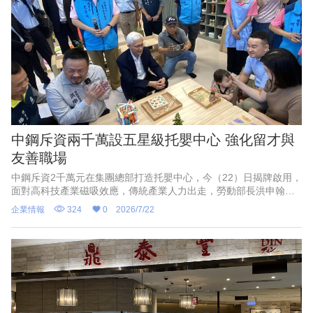
中鋼斥資兩千萬設五星級托嬰中心 強化留才與
友善職場
中鋼斥資2千萬元在集團總部打造托嬰中心，今（22）日揭牌啟用，
面對高科技產業磁吸效應，傳統產業人力出走，勞動部長洪申翰表
示，企業帶頭設立托嬰中心，是幫勞工朋友解決了兼顧工作、照顧
企業情報
324
0
2026/7/22
小孩重要作為，勞動部大力支持友善職場政策，而這對產業界也是
留才有效做法。