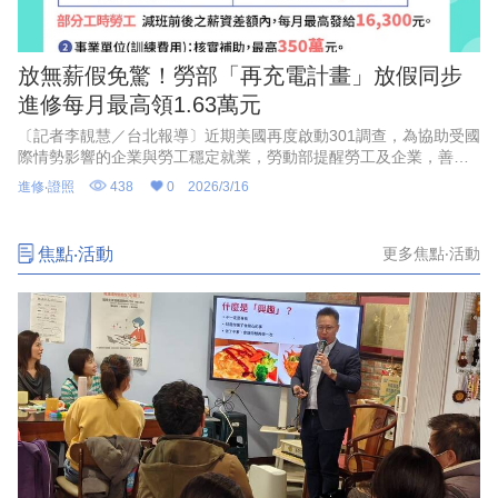
放無薪假免驚！勞部「再充電計畫」放假同步
進修每月最高領1.63萬元
〔記者李靚慧／台北報導〕近期美國再度啟動301調查，為協助受國
際情勢影響的企業與勞工穩定就業，勞動部提醒勞工及企業，善用
「減班休息勞工再充電計畫」，透過在職訓練協助企業因應產業景
進修‧證照
438
0
2026/3/16
氣變動，並提升勞工工作技能，依實際參訓時數申請訓練津貼，每
月最高補助1萬6300元。
焦點‧活動
更多焦點‧活動