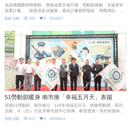
為因應國際情勢變動，導致就業市場不穩，勞動部推動「支援青年
就業計畫」，除提供多項服務，還在計畫期間發給「尋職津貼」，
去年甫從大學畢業的雲林青年林坤昇，退伍後透過此計畫的協助
焦點‧活動
326
0
2026/5/7
下，順利媒合生產品檢技術員職缺，更是可領到逾15萬元獎勵金，
直呼「超有感」緩解新鮮人生計負擔。
51勞動節暖身 南市推「幸福五月天」表揚
迎接51勞動節，南市推出「115年幸福五月天、快樂勞動讚」系列
活動，今（22）日在永華市政中心宣傳，希望透過一系列表揚與休
閒活動，讓勞工朋友在忙碌工作之餘，也能好好放鬆、感受被肯
焦點‧活動
413
0
2026/4/22
定。