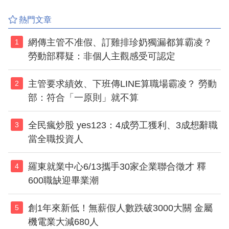
熱門文章
網傳主管不准假、訂雞排珍奶獨漏都算霸凌？
1
勞動部釋疑：非個人主觀感受可認定
主管要求績效、下班傳LINE算職場霸凌？ 勞動
2
部：符合「一原則」就不算
全民瘋炒股 yes123：4成勞工獲利、3成想辭職
3
當全職投資人
羅東就業中心6/13攜手30家企業聯合徵才 釋
4
600職缺迎畢業潮
創1年來新低！無薪假人數跌破3000大關 金屬
5
機電業大減680人