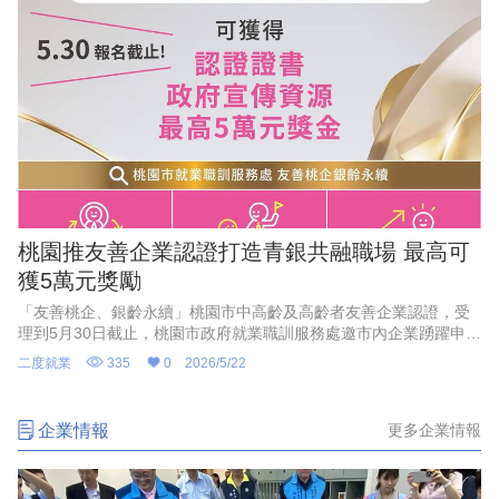
業者透過系統性的職務調整與工作環境改善，營造適性友善的職
場，讓中高齡勞工能充分發揮所長，進而達成企業留才與攬才的雙
重目標。
桃園推友善企業認證打造青銀共融職場 最高可
獲5萬元獎勵
「友善桃企、銀齡永續」桃園市中高齡及高齡者友善企業認證，受
理到5月30日截止，桃園市政府就業職訓服務處邀市內企業踴躍申
請，共同營造全齡共融、世代合作的友善就業環境，將遴選「標竿
二度就業
335
0
2026/5/22
企業」認證獎10名可獲獎勵金5萬元、「卓越企業」認證獎10名可
獲獎勵金3萬元，認證效期為3年。
企業情報
更多企業情報