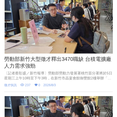
勞動部新竹大型徵才釋出3470職缺 台積電擴廠
人力需求強勁
〔記者蔡彰盛／新竹報導〕勞動部勞動力發展署桃竹苗分署將於5日
星期三上午10時至下午3時，在新竹市晶宴會館御豐館2樓舉辦「新
竹地區畢業季」大型現場徵才活動。現場匯集53家熱門廠商，其中
徵才快訊
237
0
2026/8/3
科技業廠商高達37家，更邀請全球電子代工龍頭「緯創」及「鴻海
集團」進駐現場直接面試，共釋出3470個職缺，類型多元豐富，求
職者免舟車勞頓，即可與企業當面洽談、當場卡位，是應屆畢業生
與青年求職者踏入竹科科技產業的絕佳機會。