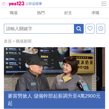
上班這檔事
職場
熱門
好文
求職
首頁
>
職場新聞
麥當勞搶人 儲備幹部起薪調升至4萬2900元
起