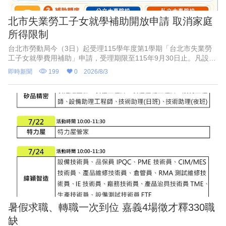
北市失業勞工子女就學補助開放申請 取消家庭
所得限制
台北市勞動局今（3日）起受理115學年度第1學期「台北市失業勞
工子女就學費用補助」申請，受理期限至115年9月30日止。凡設籍
北市、於4月1日至9月30日非自願離職失業之勞工，其子女就讀國
即時新聞
199
0
2026/8/3
內大專校院並具有正式學籍者，得依規定提出申請。勞動局也補
充，本次刪除家庭年所得148萬元以下限制，協助失業勞工家庭度過
經濟轉銜期，穩定子女受教權益。
暑假求職、轉職一次到位 嘉義4場徵才釋330職
缺