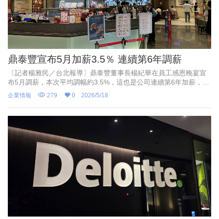
鼎泰豐宣布5月加薪3.5％ 連續第6年調薪
〔記者楊雅民／台北報導〕鼎泰豐董事長楊紀華在員工感恩晚宴宣
布5月調薪，本次平均調幅約3.5%，這也是公司連續第6年加薪，累
積調幅超過25%。
企業情報
279
0
2026/5/18