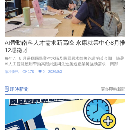
AI帶動南科人才需求新高峰 永康就業中心8月推
12場徵才
每年7、8 月是應屆畢業生求職及民眾尋求轉換跑道的黃金期，隨著
AI人工智慧應用帶動高階封測與先進製造產業鏈強勁需求，南部科
學園區產能持續擴充，周邊供應鏈也出現龐大人力，勞動部勞動力
徵才快訊
178
0
2026/8/3
發展署雲嘉南分署永康就業中心串聯多家知名企業，8月將推出12場
徵才活動，提供多元職缺選擇。
即時新聞
更多即時新聞