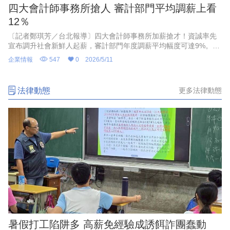
四大會計師事務所搶人 審計部門平均調薪上看
12％
〔記者鄭琪芳／台北報導〕四大會計師事務所加薪搶才！資誠率先
宣布調升社會新鮮人起薪，審計部門年度調薪平均幅度可達9%。
KPMG安侯建業表示，7月起審計部門新鮮人起薪調高2000元，預
企業情報
547
0
2026/5/11
估審計部門平均調薪可望超過12%。安永宣布，7月起新鮮人不分業
務線起薪均調高2000元，審計部門年度調薪幅度平均可達12%。勤
業眾信也表示，審計與確信服務同仁平均調薪不低於10%，優秀同
法律動態
更多法律動態
仁調薪幅度更可超過20%。
暑假打工陷阱多 高薪免經驗成誘餌詐團蠢動