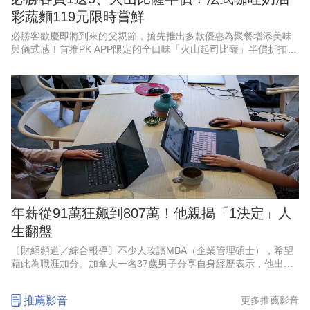
彩蔬麵119元限時嘗鮮
必勝客歡慶即將到來的父親節，搶先推出多款優惠為聚餐增添美味
與儀式感！首推PK APP限定的全口味「火山起司比薩」半價折扣，
最低357元起，還有528元起「火山寵爸餐」及888元起「火山芝心
爸發餐」等套
年薪從91萬狂飆到807萬！他親揭「1決定」人
生翻盤
〔財經頻道／綜合報導〕不少人攻讀MBA（企業管理碩士），希望
藉此為職涯加分。加拿大一名37歲男子分享自身經歷表示，他出身
低收入家庭，大學畢業後創業失敗，重返職場時一度認為自己落後
同齡人兩年，起薪僅4萬
推薦影音
更多推薦影音