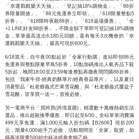
「幸運戳戳樂天天抽」、「登記抽18%購物金」、「88折
券限量開搶」、「88元免運券立即領」、「618限量整點5
折券」、「618限時夜殺88折」、「618返場優惠」、「全
+1 LINE好友88折券」，不限金額下單即可登記抽18%購物
金，單筆最高送出6,180元回饋，還有每天3次機會的「幸
運戳戳樂天天抽」，最高可現折600元。
6/18當天，自午夜00點起於「全家行動購」進站即領88元
免運券與整點限量早鳥5折券，10點加碼推出人氣夯品下殺
5折起，晚間18:00至23:59每逢整點再撒夜間閃購88折券。
包括「我家牛排-經典奶酥厚片/經典香蒜厚片」，以及夏日
消暑聖品「杜老爺義式芒果雪花酪」與「杜老爺義式覆盆子
雪花酪」皆享買一送一，首推必搶。
另一電商平台「買跨買(跨境直購)」精選數十萬種熱銷生活
選品，推出超殺換季優惠，即日起至6/30，全站單筆消費滿
499元享免運，滿1,000元輸入折扣碼【B2606】現折200
元，限量4,000組手刀必搶，活動期間至「全家」取貨，加
碼再送限量500組中杯冰經典拿鐵乙杯。