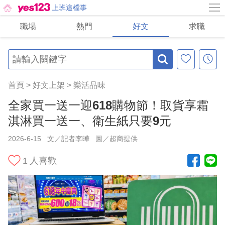
上班這檔事
職場
熱門
好文
求職
首頁
>
好文上架
>
樂活品味
全家買一送一迎618購物節！取貨享霜
淇淋買一送一、衛生紙只要9元
2026-6-15
文／記者李曄
圖／超商提供
1
人喜歡