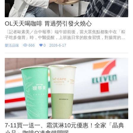
OL天天喝咖啡 胃過勞引發火燒心
〔記者歐素美／台中報導〕端午節前後，當大眾焦點都集中在「粽
子吃多傷胃」時，中醫提醒，上班族日常的飲食習慣，對腸胃的殺
傷力其實不輸肉粽！光田綜合醫院中醫師郭彥碁近日即接獲一名42
樂活品味
666
0
2026-6-17
歲李姓女上班族，因長期工
7-11買一送一、霜淇淋10元優惠！全家「晶典
小品」咖啡Q凍拿鐵開喝