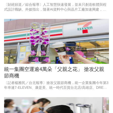
〔財經頻道／綜合報導〕人工智慧快速發展，並未只創造軟體與程
式設計職缺。外媒指出，隨著AI資料中心與晶片工廠加速興建，能
打造實體基礎設施的工程人才，正成為美國企業積極爭搶的對象。
以目前職缺成長最快的3個
統一集團空運逾4萬朵「父親之花」 搶攻父親
節商機
〔記者楊雅民／台北報導〕搶攻父親節商機，統一企業集團今年第3
年串連7-ELEVEN、康是美、統一時代百貨台北店/高雄店、DREAM
PLAZA、夢時代、統一佳佳、悠旅生活（星巴克）等超過10大品
牌，空