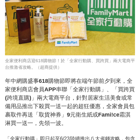
全家便利商店迎618購物節！於「全家行動購、買跨買」兩大電商平
台推激省攻略。（超商提供）
年中網購盛事618購物節即將在端午節前夕到來，全
家便利商店會員APP串聯「全家行動購」、「買跨買
(跨境直購)」兩大電商平台，針對居家生活美食或常
備用品推出下殺買一送一起的超狂優惠，全家會員包
裹取件再送「取貨神券」9元衛生紙或Fami!ce霜淇
淋買一送一，先領一波。
「全家行動購」即日起至6/23陸續推出八大省錢攻略，包含