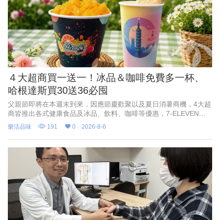
４大超商買一送一！冰品＆咖啡免費多一杯、
哈根達斯買30送36必囤
父親節即將在本週末到來，因應節慶歡聚以及夏日消暑商機，4大超
商皆推出各式健康食品及冰品、飲料、咖啡等優惠，7-ELEVEN聯
名遊戲《絕區零》，霜淇淋、思樂冰第2件10元；萊爾富果C果昔指
樂活品味
191
0
2026-8-6
定芋頭品項買一