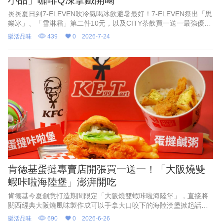
炎炎夏日到7-ELEVEN吹冷氣喝冰飲避暑最好！7-ELEVEN祭出「思
樂冰」、「雪淋霜」第二件10元，以及CITY茶飲買一送一最強優
惠，並有「飲料抽抽樂」指定飲料任2件就能參加抽獎試手氣，最低
樂活品味
439
0
2026-7-24
只要0
肯德基蛋撻專賣店開張買一送一！「大阪燒雙
蝦咔啦海陸堡」澎湃開吃
肯德基今夏創意打造期間限定「大阪燒雙蝦咔啦海陸堡」，直接將
關西經典大阪燒風味製作成可以手拿大口咬下的海陸漢堡掀起話
題！而不甘只是「被耽誤的蛋撻」，這次要逆襲站上C位，肯德基將
樂活品味
690
0
2026-6-26