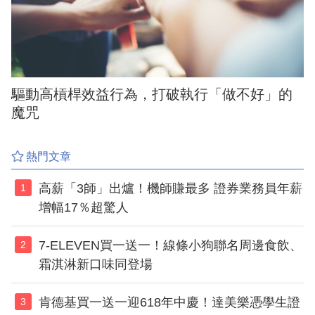
驅動高槓桿效益行為，打破執行「做不好」的
魔咒
熱門文章
高薪「3師」出爐！機師賺最多 證券業務員年薪
1
增幅17％超驚人
7-ELEVEN買一送一！線條小狗聯名周邊食飲、
2
霜淇淋新口味同登場
肯德基買一送一迎618年中慶！達美樂憑學生證
3