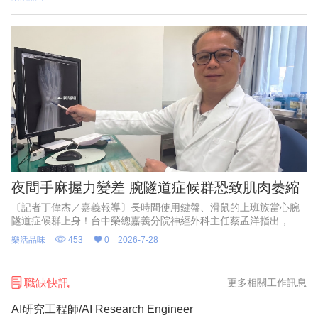
於6月27日發起「國際蛋撻
夜間手麻握力變差 腕隧道症候群恐致肌肉萎縮
〔記者丁偉杰／嘉義報導〕長時間使用鍵盤、滑鼠的上班族當心腕
隧道症候群上身！台中榮總嘉義分院神經外科主任蔡孟洋指出，腕
隧道症候群典型症狀包括手掌前三指麻木、刺痛，夜間症狀尤為明
樂活品味
453
0
2026-7-28
顯，嚴重者甚至可能出現肌肉
職缺快訊
更多相關工作訊息
AI研究工程師/AI Research Engineer