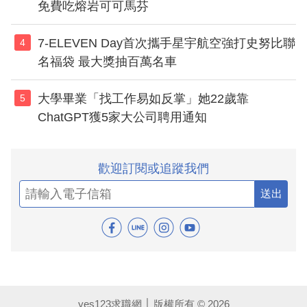
免費吃熔岩可可馬芬
7-ELEVEN Day首次攜手星宇航空強打史努比聯
4
名福袋 最大獎抽百萬名車
大學畢業「找工作易如反掌」她22歲靠
5
ChatGPT獲5家大公司聘用通知
歡迎訂閱或追蹤我們
送出
yes123求職網 │ 版權所有 © 2026