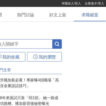
求職加入/登入
企業徵才/登入
聞
熱門
討論
好文
上架
求職
祕笈
我的收藏
我的瀏覽
門文章
升職加薪必看！專家曝4招職場「高
含金量說話技巧」
8年來面試只靠「同1招」 她一路成
功跳槽、獲加薪背後秘密曝光