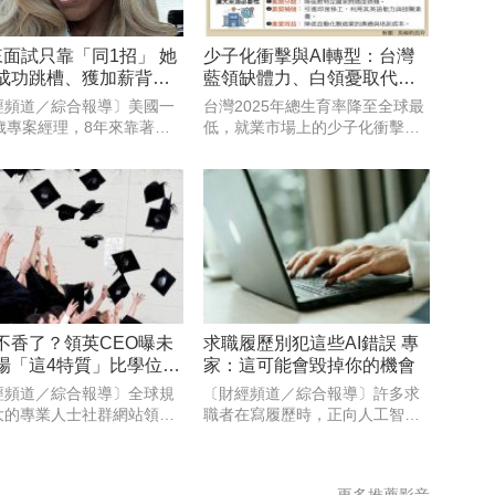
來面試只靠「同1招」 她
少子化衝擊與AI轉型：台灣
成功跳槽、獲加薪背後
藍領缺體力、白領憂取代的
曝光
就業雙重挑戰
經頻道／綜合報導〕美國一
台灣2025年總生育率降至全球最
2歲專案經理，8年來靠著同
低，就業市場上的少子化衝擊卻
「5分鐘面試簡報」，多年來
早已顯現。根據勞動部統計，
拿下多份工作，甚至連最近
2025年投入職場的新鮮人僅13.8
內部轉職，也因此順利加薪
萬人，較5年前減少逾3萬人，外
他透露，自己從2018年開
界期待近年AI的加速應用，有助
每場面試幾乎都使用同
於緩解國內缺工狀況
不香了？領英CEO曝未
求職履歷別犯這些AI錯誤 專
場「這4特質」比學位更
家：這可能會毀掉你的機會
經頻道／綜合報導〕全球規
〔財經頻道／綜合報導〕許多求
大的專業人士社群網站領英
職者在寫履歷時，正向人工智慧
nkedIn）執行長羅斯蘭斯基
尋求幫助，但據專家稱，太多求
n Roslansky）表示，未來
職者對人工智慧工具抱持「盲目
作不再屬於那些擁有頂尖學
信任」，如果在簡歷中犯這些人