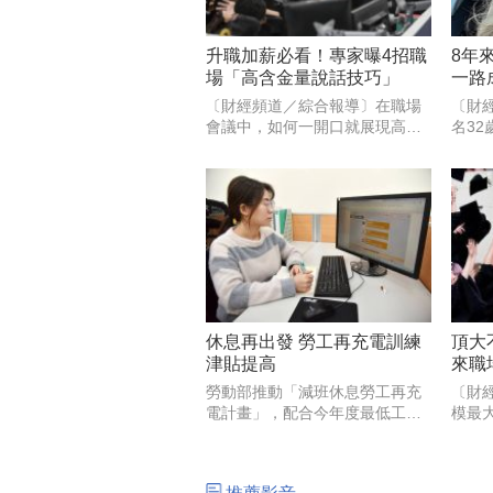
升職加薪必看！專家曝4招職
8年
場「高含金量說話技巧」
一路
秘密
〔財經頻道／綜合報導〕在職場
〔財
會議中，如何一開口就展現高專
名3
業度，而不是只會說「積極溝
一份
通、達成共識」這種沒靈魂的空
成功
話？專家表示，職場成功人士的
一次
聰明表達，關鍵在於「清晰的全
5%。
局思維與推動事情的智慧」，只
始，
要在會
休息再出發 勞工再充電訓練
頂大
津貼提高
來職
重要
勞動部推動「減班休息勞工再充
〔財
電計畫」，配合今年度最低工資
模最
調升為每月2萬9500元、時薪196
（Li
元，勞動力發展署雲嘉南分署長
（Rya
劉邦棟指出，勞動部同步調整，
的工