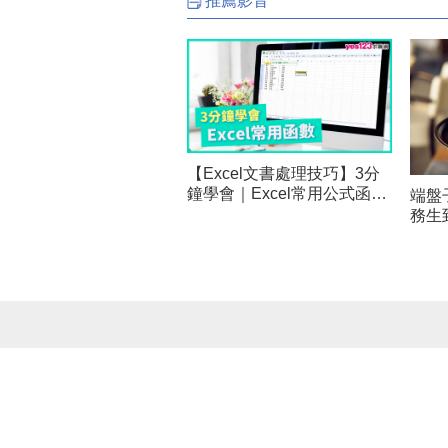
推薦影音
協助實施減班休息的勞工在工時
位或
調整期間穩定生活、強化職
於那
【Excel文書處理技巧】3分
鐘學會｜Excel常用公式函數
端盤
｜上班族辦公必備技巧
務生
待哲