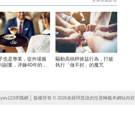
更多推薦影音
就讀頂尖大學的人，而是屬
工智慧錯誤，可能會毀掉你的機
些適應
會。
子也是專業，從外場服
驅動高槓桿效益行為，打破
到副董，淬鍊40年的款
執行「做不好」的魔咒
學
yes123求職網 │ 版權所有 © 2026
未經同意請勿任意轉載本網站內容