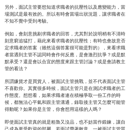
另外，面試主管要想知道求職者的抗壓性以及應變能力，當
場測試是最有效的。所以有時會當場出狀況題，讓求職者在
不知不覺中受到考驗。
例如，會刻意挑剔求職者的回答，尤其對於說明稍有不清時
刻意窮追猛打，藉此來看求職者的抗壓性；有時也會故意否
定求職者的答案（雖然這個答案很可能是對的），來看求職
者當遇到主管不認同時會作何反應，是會激烈抗爭？或是默
默承受？還是會以合宜的態度來跟主管討論？或是會請教主
管的看法？
所謂嫌貨才是買貨人，被面試主管挑戰，並不代表面試主管
不喜歡你。其實很多時候，面試主管只是在測試求職者的工
作態度。想想看，如果求職者連在積極爭取一份工作的時
候，都無法心平氣和跟主管溝通，錄取後主管又怎麼可能管
得動呢？如果你是主管，你會想用這樣的人嗎？
即使面試主管真的就是粗魯又沒品，也不妨當作鍛鍊，讓自
己成為更受歡迎的部屬。若面試帶著敵意，一被面試主管質