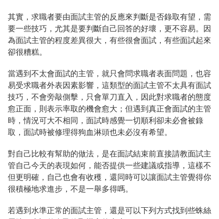
其實，求職者要由面試主管的反應來判斷是否錄取有望，需
要一些技巧，尤其是要判斷自己回答的好壞，更不容易。因
為面試主管的程度差異很大，有些很會面試，有些面試起來
卻很糟糕。
當遇到不太會面試的主管，就只會問求職者表面問題，也容
易受求職者外表因素影響，這類型的面試主管不太具有面試
技巧，不會旁敲側擊，只會單刀直入，因此對求職者的態度
愈正面，則表示率取的機會愈大；但遇到真正會面試的主管
時，情況可大不相同，面試時感覺一切順利卻未必會被錄
取，面試時被修理得狗血淋頭也未必沒有希望。
對自己比較有幫助的做法，是
在面試結束前直接請教面試主
管自己今天的表現如何，能否提供一些建議或指導，這樣不
但更明確，自己也會有收穫
，還同時可以讓面試主管覺得你
很積極地求進步，不是一舉多得嗎。
若遇到水準正常的面試主管，還是可以下列方式找到些蛛絲