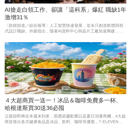
AI搶走白領工作、卻讓「這科系」爆紅 職缺1年
激增31％
〔財經頻道／綜合報導〕人工智慧快速發展，並未只創造軟體與程
式設計職缺。外媒指出，隨著AI資料中心與晶片工廠加速興建，能
打造實體基礎設施的工程人才，正成為美國企業積極爭搶的對象。
以目前職缺成長最快的3個
４大超商買一送一！冰品＆咖啡免費多一杯、
哈根達斯買30送36必囤
父親節即將在本週末到來，因應節慶歡聚以及夏日消暑商機，4大超
商皆推出各式健康食品及冰品、飲料、咖啡等優惠，7-ELEVEN聯
名遊戲《絕區零》，霜淇淋、思樂冰第2件10元；萊爾富果C果昔指