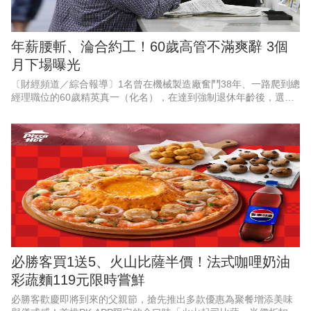
年薪腰斬、淪合約工！60歲高管不滿爽辭 3個
月下場曝光
〔財經頻道／綜合報導〕1名曾在機械製造廠奮鬥38年、一路爬到總
經理職位的60歲精英真一（化名），在達到強制退休年齡後，選擇
婉拒待遇腰斬，且需轉任部屬助手的續聘合約，滿懷期待地迎接自
由人生。
必勝客買1送5、火山比薩半價！法式咖哩奶油
彩蔬麵119元限時嘗鮮
必勝客歡慶即將到來的父親節，搶先推出多款優惠為聚餐增添美味