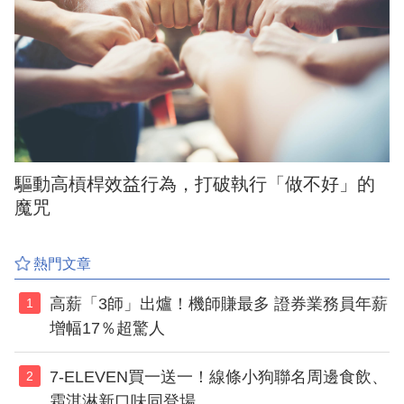
驅動高槓桿效益行為，打破執行「做不好」的
魔咒
熱門文章
高薪「3師」出爐！機師賺最多 證券業務員年薪
1
增幅17％超驚人
7-ELEVEN買一送一！線條小狗聯名周邊食飲、
2
霜淇淋新口味同登場