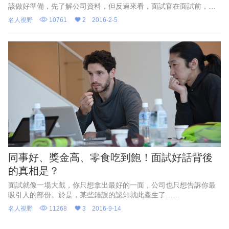
該做好準備，先了解公司資料，但反過來看，面試官在面試前，真
的有好好了解求職者了嗎？
名人視野
10761
2
2016-2-5
同事好、獎金高、零食吃到飽！面試好話背後
的真相是？
面試就像一場大戲，你只想拿出最好的一面，公司也只想告訴你最
吸引人的部份。於是，某些錯誤的認知就此產生了……
名人視野
11268
3
2016-9-14