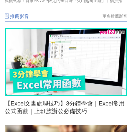
與儀式感！首推PK APP限定的全口味「火山起司比薩」半價折扣，
最低357元起，還有528元起「火山寵爸餐」及888元起「火山芝心
爸發餐」等套
推薦影音
更多推薦影音
【Excel文書處理技巧】3分鐘學會｜Excel常用
公式函數｜上班族辦公必備技巧