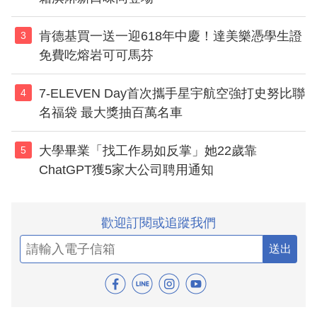
肯德基買一送一迎618年中慶！達美樂憑學生證
3
免費吃熔岩可可馬芬
7-ELEVEN Day首次攜手星宇航空強打史努比聯
4
名福袋 最大獎抽百萬名車
大學畢業「找工作易如反掌」她22歲靠
5
ChatGPT獲5家大公司聘用通知
歡迎訂閱或追蹤我們
送出