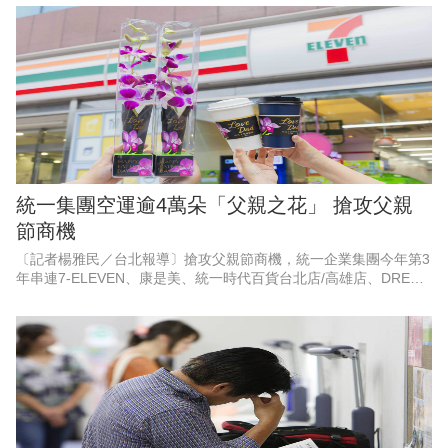
定芋頭品項買一
統一集團空運逾4萬朵「父親之花」 搶攻父親
節商機
〔記者楊雅民／台北報導〕搶攻父親節商機，統一企業集團今年第3
年串連7-ELEVEN、康是美、統一時代百貨台北店/高雄店、DREAM
PLAZA、夢時代、統一佳佳、悠旅生活（星巴克）等超過10大品
牌，空