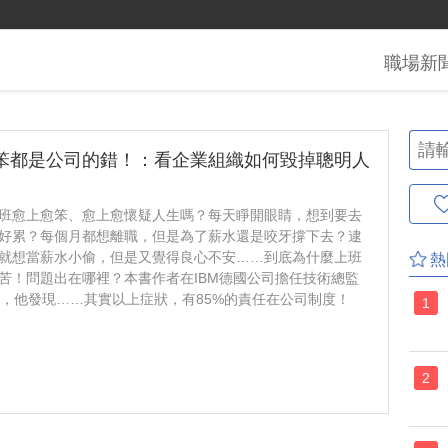
職場
新
笨都是公司的錯！：看企業組織如何毀掉聰明人
班愈上愈笨、愈上愈懷疑人生嗎？每天睜開眼睛，想到要去
好累？每個月都想離職，但是為了薪水還是咬牙撐下去？逮
就想當薪水小偷，但是又覺得良心不安……到底為什麼上班
熱
苦！問題出在哪裡？本書作者在IBM德國公司擔任技術總監
年，他發現……其實以上症狀，有85%的責任在公司制度！
1
2