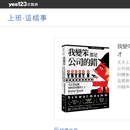
上班‧這檔事
我變
才
天天上
公司就
到機會
這麼痛
20餘