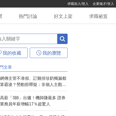
求職加入/登入
企業徵才/登入
聞
熱門
討論
好文
上架
求職
祕笈
我的收藏
我的瀏覽
門文章
網傳主管不准假、訂雞排珍奶獨漏都
算霸凌？勞動部釋疑：非個人主觀感
受可認定
高薪「3師」出爐！機師賺最多 證券
業務員年薪增幅17％超驚人