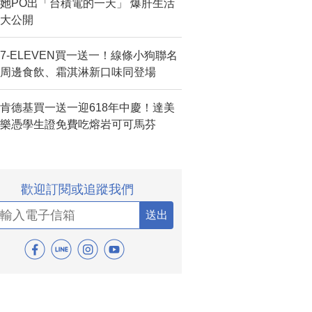
她PO出「台積電的一天」 爆肝生活
大公開
7-ELEVEN買一送一！線條小狗聯名
周邊食飲、霜淇淋新口味同登場
肯德基買一送一迎618年中慶！達美
樂憑學生證免費吃熔岩可可馬芬
歡迎訂閱或追蹤我們
送出