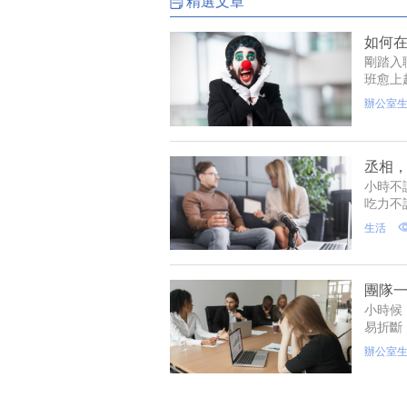
精選文章
如何
剛踏入
班愈上
就是力
辦公室
亮。當
會漸漸
環泥淖
丞相
小時不
吃力不
一篇更
生活
動的標
聽起來
就社會
團隊
小時候
易折斷
現：團
辦公室
理問題
是，也
的時間