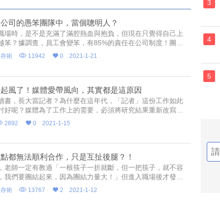
3
在公司的愚笨團隊中，當個聰明人？
職場時，是不是充滿了滿腔熱血與抱負，但現在只覺得自己上
4
越笨？據調查，員工會變笨，有85%的責任在公司制度！團結
量大？才怪！事情真相是：一堆臭皮匠，也勝不過一個諸葛
生存術
11942
0
2021-1-21
個人進入團體之後，原本的自我特性就會被群體遮蔽，智力也
被團體愚化。久而久之，就只能陷入「大家一起笨」的惡性循
5
之中……
，起風了！媒體愛帶風向，其實都是這原因
讀書，長大當記者？為什麼在這年代，「記者」這份工作如此
討好呢？媒體為了工作上的需要，必須將研究結果重新改寫成
好的故事，這些詮釋根本沒有寫出正確的研究結果，且這種聳
2892
0
2021-1-15
題在研究之中也找不到任何關聯性，甚至完全錯誤，但是它們
既有趣又相當吸引人，之後也能引起讀者討論。或許這就是造
大眾群體愚行的最大禍源。
一點都無法順利合作，只是互扯後腿？！
，老師一定有教過「一根筷子一折就斷，但一把筷子，就不容
，我們要團結起來，因為團結力量大！」但進入職場後才發
隊合作讓人心累。我想表達的重點是：當我們獨自工作時，處
生存術
13767
2
2021-1-12
聰明又俐落，但當進入團隊時，則會陷入鬼打牆窘境。更糟的
經常因為其他外在因素，或公司內部的突發狀況，消磨了我們
與心力，讓我們對工作感到悲觀與無心，而且公司內部員工將