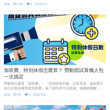
所6樓會議室舉辦「框住父愛，幸福就業」父親節徵才活動，邀集9
其他
154
0
2026-8-5
家企業現場徵才、4家企業代收履歷，共釋出250個工作機會。
加班費、特別休假怎麼算？ 勞動部試算懶人包
一次搞定
勞動部已建置「加班費」、「特別休假日數」試算系統，協助勞工
自行試算各種情境加班費，為了讓民眾可以快速、便捷的瞭解，勞
動部特別推出2支1分鐘懶人包影片，透過畫面逐步教學，讓勞工和
其他
93
0
2026-8-6
雇主都能一看就懂、動動手指精準計算。