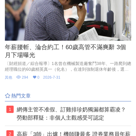
年薪腰斬、淪合約工！60歲高管不滿爽辭 3個
月下場曝光
〔財經頻道／綜合報導〕1名曾在機械製造廠奮鬥38年、一路爬到總
經理職位的60歲精英真一（化名），在達到強制退休年齡後，選擇
婉拒待遇腰斬，且需轉任部屬助手的續聘合約，滿懷期待地迎接自
其他
294
0
2026-7-31
由人生。
熱門文章
網傳主管不准假、訂雞排珍奶獨漏都算霸凌？
1
勞動部釋疑：非個人主觀感受可認定
高薪「3師」出爐！機師賺最多 證券業務員年薪
2