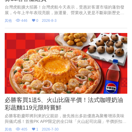
台灣虎航擴大招募！台灣虎航今天表示，受惠於客運市場的蓬勃發
展，今年上半年表現亮眼，旅運量、營業收入更是不斷刷新歷史紀
錄，創下佳績，因應強勁的成長動能、航網布局，以及2028年起將
其他
446
0
2026-8-3
正式引進第三代機隊，啟動下半年招募30名客艙組員招募，預計今
年11月中報到，未來錄取後的工作地點將視公司業務需求，安排於
桃園或高雄。
必勝客買1送5、火山比薩半價！法式咖哩奶油
彩蔬麵119元限時嘗鮮
必勝客歡慶即將到來的父親節，搶先推出多款優惠為聚餐增添美味
與儀式感！首推PK APP限定的全口味「火山起司比薩」半價折扣，
最低357元起，還有528元起「火山寵爸餐」及888元起「火山芝心
其他
405
1
2026-7-30