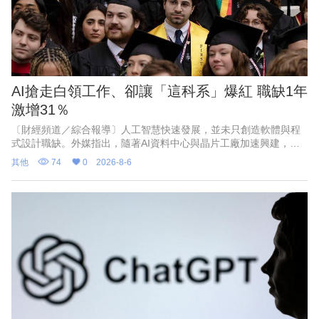
AI搶走白領工作、卻讓「這科系」爆紅 職缺1年
激增31％
〔財經頻道／綜合報導〕人工智慧快速發展，並未只創造軟體與程
式設計職缺。外媒指出，隨著AI資料中心與晶片工廠加速興建，能
打造實體基礎設施的工程人才，正成為美國企業積極爭搶的對象。
其他
74
0
2026-8-6
以目前職缺成長最快的3個大學科系，全都屬於工程領域，依序為機
械工程、工業工程與電機工程。