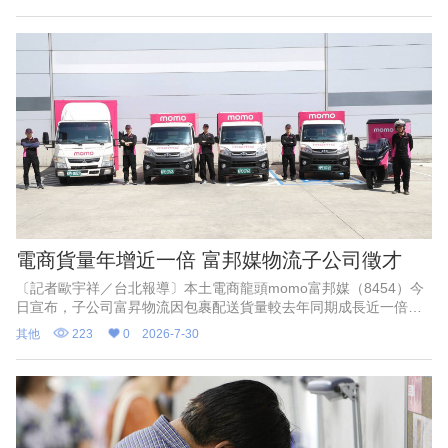
爸發餐」等套餐組合，輸入隱藏折扣碼還有「買1送5」超狂好康！
電商貨量年增近一倍 富邦媒物流子公司徵才
〔記者歐宇祥／台北報導〕本土電商龍頭momo富邦媒（8454）今
日宣布，子公司富昇物流因包裹配送貨量較去年同期成長近一倍，
即日起於全台增聘百名貨車及機車配送司機，並同步開放彈性兼職
其他
223
0
2026-7-30
職缺；該公司指出，6月配送司機平均月薪近7萬元，加計年終獎金
後，績優司機年薪上看百萬。