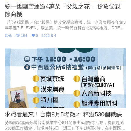
統一集團空運逾4萬朵「父親之花」 搶攻父親
節商機
〔記者楊雅民／台北報導〕搶攻父親節商機，統一企業集團今年第3
年串連7-ELEVEN、康是美、統一時代百貨台北店/高雄店、DREAM
PLAZA、夢時代、統一佳佳、悠旅生活（星巴克）等超過10大品
其他
194
0
2026-8-4
牌，空運進口超過4萬朵「父親之花」石斛蘭，向父親們致敬。
求職看過來！台南8月5場徵才 釋逾530個職缺
勞動部雲嘉南分署台南就業中心8月間推出5場徵才活動，提供超過
530個工作機會，首場將於5日（週三）下午1時至4時，在中西區公