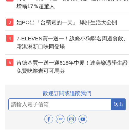
增幅17％超驚人
她PO出「台積電的一天」 爆肝生活大公開
3
7-ELEVEN買一送一！線條小狗聯名周邊食飲、
4
霜淇淋新口味同登場
肯德基買一送一迎618年中慶！達美樂憑學生證
5
免費吃熔岩可可馬芬
歡迎訂閱或追蹤我們
送出