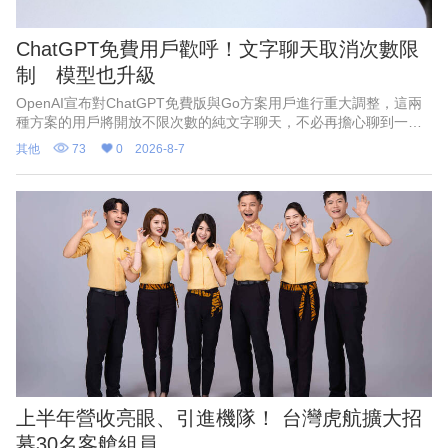
ChatGPT免費用戶歡呼！文字聊天取消次數限
制 模型也升級
OpenAI宣布對ChatGPT免費版與Go方案用戶進行重大調整，這兩
種方案的用戶將開放不限次數的純文字聊天，不必再擔心聊到一半
被限制使用。
其他
73
0
2026-8-7
上半年營收亮眼、引進機隊！ 台灣虎航擴大招
募30名客艙組員