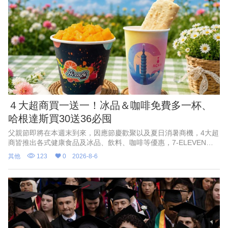
４大超商買一送一！冰品＆咖啡免費多一杯、
哈根達斯買30送36必囤
父親節即將在本週末到來，因應節慶歡聚以及夏日消暑商機，4大超
商皆推出各式健康食品及冰品、飲料、咖啡等優惠，7-ELEVEN聯
名遊戲《絕區零》，霜淇淋、思樂冰第2件10元；萊爾富果C果昔指
其他
123
0
2026-8-6
定芋頭品項買一送一；OKmart「爸氣開喝」祭出多項飲品、啤酒及
下酒菜優惠；全家便利商店哈根達斯買10送12、買30送36，比買一
送一更划算！