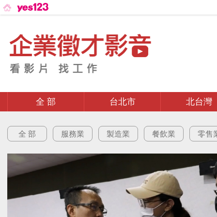
全 部
台北市
北台灣
全 部
服務業
製造業
餐飲業
零售