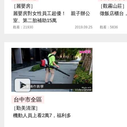
［麗嬰房］
［觀霧山莊］
麗嬰房對女性員工超優！ 親子辦公
徵飯店櫃台
室、第二胎補助15萬
觀看：21930
2019.09.25
觀看：5836
台中市全區
［勤美清潔］
機動人員上看2萬7，福利多