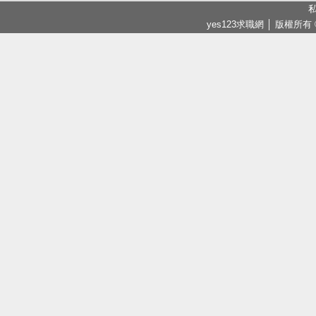
私
yes123求職網 │ 版權所