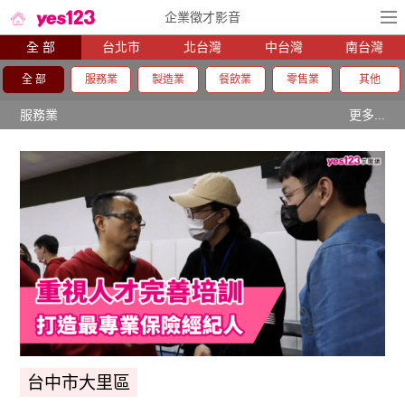
企業徵才影音
全 部
台北市
北台灣
中台灣
南台灣
全 部
服務業
製造業
餐飲業
零售業
其他
服務業
更多...
台中市大里區