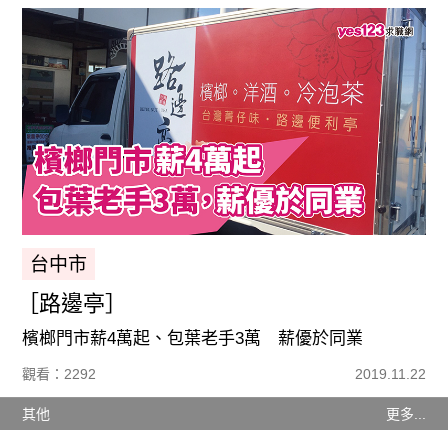
台中市
［路邊亭］
檳榔門市薪4萬起、包葉老手3萬 薪優於同業
觀看：2292
2019.11.22
其他
更多...