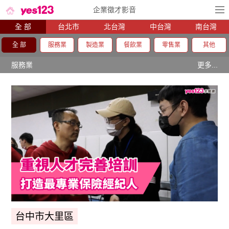
企業徵才影音
全 部
台北市
北台灣
中台灣
南台灣
全 部
服務業
製造業
餐飲業
零售業
其他
服務業
更多...
台中市大里區