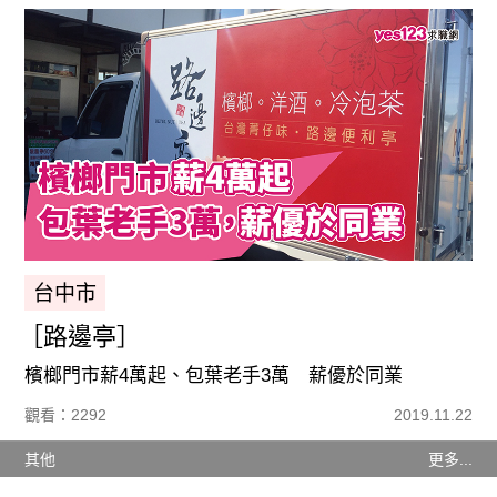
台中市
［路邊亭］
檳榔門市薪4萬起、包葉老手3萬 薪優於同業
觀看：2292
2019.11.22
其他
更多...