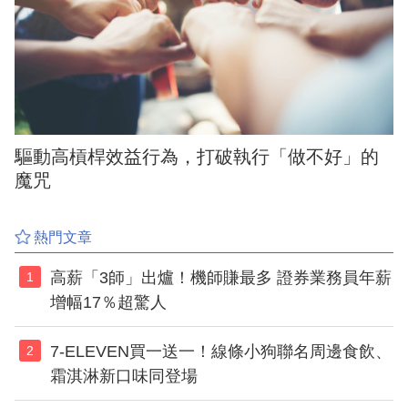
驅動高槓桿效益行為，打破執行「做不好」的
魔咒
熱門文章
高薪「3師」出爐！機師賺最多 證券業務員年薪
1
增幅17％超驚人
7-ELEVEN買一送一！線條小狗聯名周邊食飲、
2
霜淇淋新口味同登場