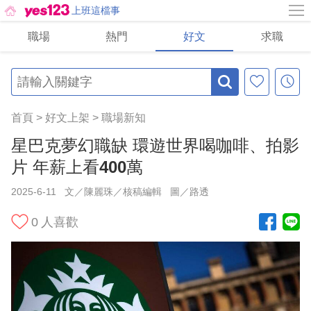
上班這檔事
職場
熱門
好文
求職
首頁
>
好文上架
>
職場新知
星巴克夢幻職缺 環遊世界喝咖啡、拍影
片 年薪上看400萬
2025-6-11
文／陳麗珠／核稿編輯
圖／路透
0
人喜歡