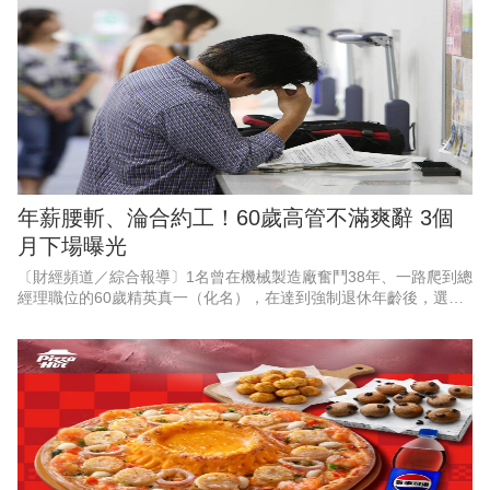
牌，空
年薪腰斬、淪合約工！60歲高管不滿爽辭 3個
月下場曝光
〔財經頻道／綜合報導〕1名曾在機械製造廠奮鬥38年、一路爬到總
經理職位的60歲精英真一（化名），在達到強制退休年齡後，選擇
婉拒待遇腰斬，且需轉任部屬助手的續聘合約，滿懷期待地迎接自
由人生。