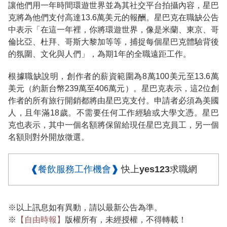
讓他們用一年時間環遊世界並為其社交平台拍攝內容，星巴
克將為他們支付高達13.6萬美元的報酬。星巴克在職缺公告
中表示「在這一年裡，你將環遊世界，像是米蘭、東京、哥
倫比亞、杜拜、哥斯大黎加等等，捕捉每個星巴克體驗背後
的氛圍、文化與人們」，為期1年的全職遠距工作。
根據職缺說明，創作者的薪資範圍為8萬100美元至13.6萬
美元（約新台幣239萬至406萬元）。星巴克表示，這2位創
作者的所有旅行開銷都將由星巴克支付。申請者必須為美國
人，且年滿18歲。不需要任何工作經驗或大學文憑。星巴
克也表示，其中一個名額將保留給現任星巴克員工，另一個
名額則對外開放徵選。
❰餐飲服務工作機會❱
快上yes123求職網
※以上訊息如有異動，請以最新公告為準。
※
【自由時報】
版權所有，未經授權，不得轉載！