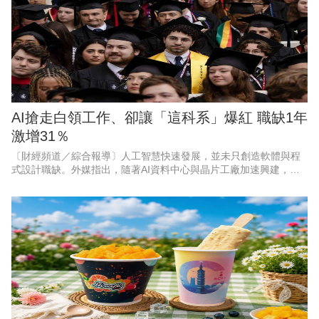
AI搶走白領工作、卻讓「這科系」爆紅 職缺1年
激增31％
〔財經頻道／綜合報導〕人工智慧快速發展，並未只創造軟體與程
式設計職缺。外媒指出，隨著AI資料中心與晶片工廠加速興建，能
打造實體基礎設施的工程人才，正成為美國企業積極爭搶的對象。
以目前職缺成長最快的3個