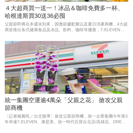
４大超商買一送一！冰品＆咖啡免費多一杯、
哈根達斯買30送36必囤
父親節即將在本週末到來，因應節慶歡聚以及夏日消暑商機，4大超
商皆推出各式健康食品及冰品、飲料、咖啡等優惠，7-ELEVEN聯
名遊戲《絕區零》，霜淇淋、思樂冰第2件10元；萊爾富果C果昔指
定芋頭品項買一
統一集團空運逾4萬朵「父親之花」 搶攻父親
節商機
〔記者楊雅民／台北報導〕搶攻父親節商機，統一企業集團今年第3
年串連7-ELEVEN、康是美、統一時代百貨台北店/高雄店、DREAM
PLAZA、夢時代、統一佳佳、悠旅生活（星巴克）等超過10大品