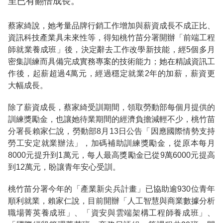
至已有翻倍成長。
蔡家綺說，她考量品牌行銷工作增加與薪資成長不成正比、
資訊科技產業具未來性等，得知桃竹苗分署開辦「前端工程
師就業養成班」後，決定辭去工作改學新技能，經5個多月
密集訓練而具備完成實務專案的技術能力；她在精誠資訊工
作後，起薪超過4萬元，經過穩定就業2年的加薪，薪資更
大幅成長。
除了薪資成長，蔡家綺受訓期間，領取勞動部每個月提供的
訓練獎勵金，也讓她待業期間的經濟負擔減輕不少，桃竹苗
分署長賴家仁說，勞動部8月13日公告「因應國際情勢支持
勞工安定就業辦法」，加碼補助訓練獎勵金，從原本每月
8000元提升到1萬元，每人最高獎勵金已從9萬6000元提高
到12萬元，盼讓青年安心受訓。
桃竹苗分署今年的「產業新尖兵計畫」已協助逾930位青年
順利就業，賴家仁說，目前開辦「人工智慧與商業數據分析
職場菁英養成班」、「資安與雲端架構工程師養成班」、