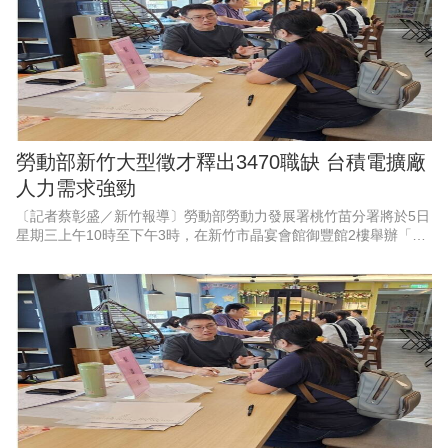
勞動部新竹大型徵才釋出3470職缺 台積電擴廠
人力需求強勁
〔記者蔡彰盛／新竹報導〕勞動部勞動力發展署桃竹苗分署將於5日
星期三上午10時至下午3時，在新竹市晶宴會館御豐館2樓舉辦「新
竹地區畢業季」大型現場徵才活動。現場匯集53家熱門廠商，其中
科技業廠商高達37