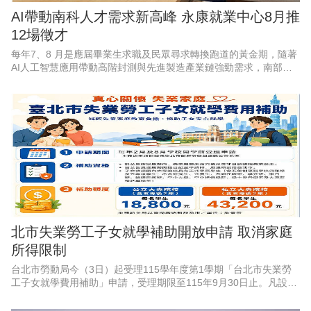
AI帶動南科人才需求新高峰 永康就業中心8月推
12場徵才
每年7、8 月是應屆畢業生求職及民眾尋求轉換跑道的黃金期，隨著
AI人工智慧應用帶動高階封測與先進製造產業鏈強勁需求，南部科
學園區產能持續擴充，周邊供應鏈也出現龐大人力，勞動部勞動力
發展署雲嘉南分署永康
北市失業勞工子女就學補助開放申請 取消家庭
所得限制
台北市勞動局今（3日）起受理115學年度第1學期「台北市失業勞
工子女就學費用補助」申請，受理期限至115年9月30日止。凡設籍
北市、於4月1日至9月30日非自願離職失業之勞工，其子女就讀國
內大專校院並