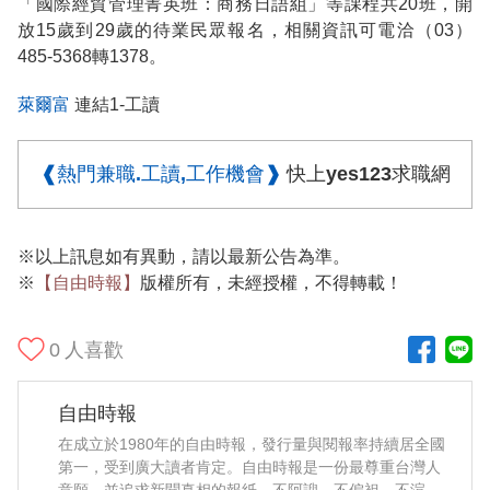
「國際經貿管理菁英班：商務日語組」等課程共20班，開
放15歲到29歲的待業民眾報名，相關資訊可電洽（03）
485-5368轉1378。
萊爾富
連結1-工讀
❰熱門兼職.工讀,工作機會❱
快上yes123求職網
※以上訊息如有異動，請以最新公告為準。
※
【自由時報】
版權所有，未經授權，不得轉載！
0
人喜歡
自由時報
在成立於1980年的自由時報，發行量與閱報率持續居全國
第一，受到廣大讀者肯定。自由時報是一份最尊重台灣人
意願，並追求新聞真相的報紙，不阿諛、不偏袒、不渲