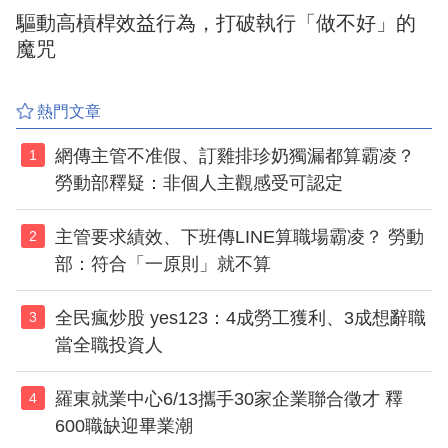
驅動高槓桿效益行為，打破執行「做不好」的
魔咒
熱門文章
網傳主管不准假、訂雞排珍奶獨漏都算霸凌？
1
勞動部釋疑：非個人主觀感受可認定
主管要求績效、下班傳LINE算職場霸凌？ 勞動
2
部：符合「一原則」就不算
全民瘋炒股 yes123：4成勞工獲利、3成想辭職
3
當全職投資人
羅東就業中心6/13攜手30家企業聯合徵才 釋
4
600職缺迎畢業潮