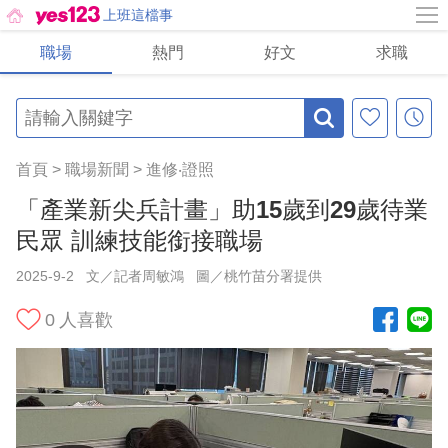
上班這檔事
職場
熱門
好文
求職
首頁
>
職場新聞
>
進修‧證照
「產業新尖兵計畫」助15歲到29歲待業
民眾 訓練技能銜接職場
2025-9-2
文／記者周敏鴻
圖／桃竹苗分署提供
0
人喜歡