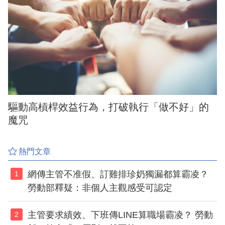
驅動高槓桿效益行為，打破執行「做不好」的
魔咒
熱門文章
網傳主管不准假、訂雞排珍奶獨漏都算霸凌？
1
勞動部釋疑：非個人主觀感受可認定
主管要求績效、下班傳LINE算職場霸凌？ 勞動
2