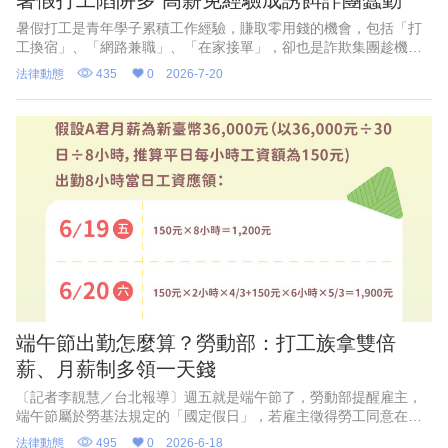
暑假打工是青年學子累積工作經驗，賺取零用錢的機會，包括「打
工換宿」、「網路兼職」、「在家接單」，卻也是詐欺集團趁機吸
收年輕人的高風險時段，高市少年警察隊今天不法集團常以「高
法律動態
435
0
2026-7-20
薪、免經驗、立即上工」等話術
端午節出勤怎麼算？勞動部：打工族拿雙倍
薪、月薪制多領一天錢
〔記者李靚慧／台北報導〕週五就是端午節了，勞動部提醒雇主，
端午節屬於勞基法規定的「國定假日」，若雇主徵得勞工同意在當
天出勤，月薪制勞工除原有工資外，雇主須額外再加發「一日工
法律動態
495
0
2026-6-18