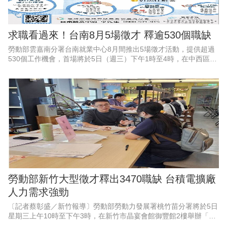
求職看過來！台南8月5場徵才 釋逾530個職缺
勞動部雲嘉南分署台南就業中心8月間推出5場徵才活動，提供超過
530個工作機會，首場將於5日（週三）下午1時至4時，在中西區公
所6樓會議室舉辦「框住父愛，幸福就業」父親節徵才活動，邀集9
家企業現場徵才、
勞動部新竹大型徵才釋出3470職缺 台積電擴廠
人力需求強勁
〔記者蔡彰盛／新竹報導〕勞動部勞動力發展署桃竹苗分署將於5日
星期三上午10時至下午3時，在新竹市晶宴會館御豐館2樓舉辦「新
竹地區畢業季」大型現場徵才活動。現場匯集53家熱門廠商，其中