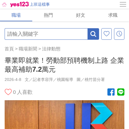
上班這檔事
職場
熱門
好文
求職
首頁
>
職場新聞
>
法律動態
畢業即就業！勞動部預聘機制上路 企業
最高補助7.2萬元
2026-4-8
文／記者李容萍／桃園報導
圖／桃竹苗分署
0
人喜歡