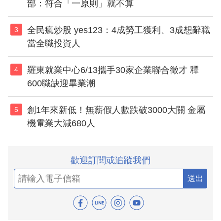
部：符合「一原則」就不算
全民瘋炒股 yes123：4成勞工獲利、3成想辭職
3
當全職投資人
羅東就業中心6/13攜手30家企業聯合徵才 釋
4
600職缺迎畢業潮
創1年來新低！無薪假人數跌破3000大關 金屬
5
機電業大減680人
歡迎訂閱或追蹤我們
送出