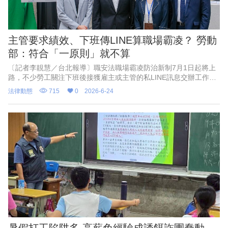
主管要求績效、下班傳LINE算職場霸凌？ 勞動
部：符合「一原則」就不算
〔記者李靚慧／台北報導〕職安法職場霸凌防治新制7月1日起將上
路，不少勞工關注下班後接獲雇主或主管的私LINE訊息交辦工作，
是不是可提出霸凌申訴？勞動部更接獲不少主管詢問，擔憂未來只
法律動態
715
0
2026-6-24
要「說話大聲一點」、
暑假打工陷阱多 高薪免經驗成誘餌詐團蠢動