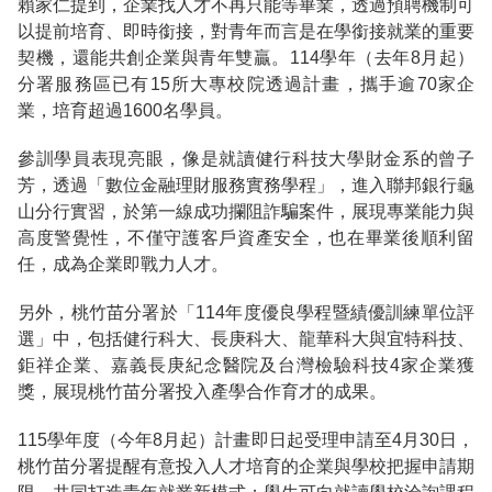
賴家仁提到，企業找人才不再只能等畢業，透過預聘機制可
以提前培育、即時銜接，對青年而言是在學銜接就業的重要
契機，還能共創企業與青年雙贏。114學年（去年8月起）
分署服務區已有15所大專校院透過計畫，攜手逾70家企
業，培育超過1600名學員。
參訓學員表現亮眼，像是就讀健行科技大學財金系的曾子
芳，透過「數位金融理財服務實務學程」，進入聯邦銀行龜
山分行實習，於第一線成功攔阻詐騙案件，展現專業能力與
高度警覺性，不僅守護客戶資產安全，也在畢業後順利留
任，成為企業即戰力人才。
另外，桃竹苗分署於「114年度優良學程暨績優訓練單位評
選」中，包括健行科大、長庚科大、龍華科大與宜特科技、
鉅祥企業、嘉義長庚紀念醫院及台灣檢驗科技4家企業獲
獎，展現桃竹苗分署投入產學合作育才的成果。
115學年度（今年8月起）計畫即日起受理申請至4月30日，
桃竹苗分署提醒有意投入人才培育的企業與學校把握申請期