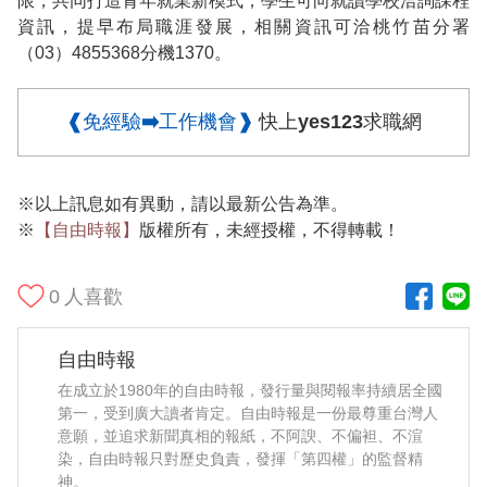
限，共同打造青年就業新模式；學生可向就讀學校洽詢課程
資訊，提早布局職涯發展，相關資訊可洽桃竹苗分署
（03）4855368分機1370。
❰免經驗➡️工作機會❱
快上yes123求職網
※以上訊息如有異動，請以最新公告為準。
※
【自由時報】
版權所有，未經授權，不得轉載！
0
人喜歡
自由時報
在成立於1980年的自由時報，發行量與閱報率持續居全國
第一，受到廣大讀者肯定。自由時報是一份最尊重台灣人
意願，並追求新聞真相的報紙，不阿諛、不偏袒、不渲
染，自由時報只對歷史負責，發揮「第四權」的監督精
神。