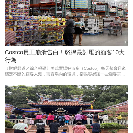
Costco員工崩潰告白！怒揭最討厭的顧客10大
行為
〔財經頻道／綜合報導〕美式賣場好市多（Costco）每天都會迎來
穩定不斷的顧客人潮，而賣場內的環境，卻很容易讓一些顧客忘記
購物禮儀，外媒《FinanceBuzz 》近期就盤點出Costco員工最希望
顧