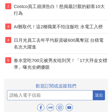
Costco員工崩潰告白！怒揭最討厭的顧客10大
2
行為
AI難取代！這2種職業不怕沒飯吃 水電工入榜
3
日月光員工去年平均薪資破600萬奪冠 台積電
4
名次大躍進
春水堂吃700元被男友唸到哭！「17大拜金女標
5
準」曝光全網傻眼
歡迎訂閱或追蹤我們
送出