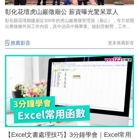
彰化花壇虎山巖徵廟公 薪資曝光驚呆眾人
彰化縣花壇鄉建廟近300年的虎山巖應徵管理員（廟公），寺方並開
出應徵條件與工作內容，其中須高中職畢業、能刻苦耐勞，工作內
容則是維護廟寺安全等，膳食自理。寺方並開出待遇為月薪2萬
9500元，與現行勞工最
推薦影音
更多推薦影音
【Excel文書處理技巧】3分鐘學會｜Excel常用