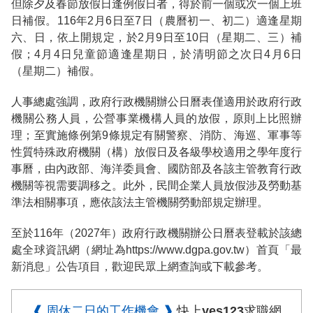
但除夕及春節放假日逢例假日者，得於前一個或次一個上班
日補假。116年2月6日至7日（農曆初一、初二）適逢星期
六、日，依上開規定，於2月9日至10日（星期二、三）補
假；4月4日兒童節適逢星期日，於清明節之次日4月6日
（星期二）補假。
人事總處強調，政府行政機關辦公日曆表僅適用於政府行政
機關公務人員，公營事業機構人員的放假，原則上比照辦
理；至實施條例第9條規定有關警察、消防、海巡、軍事等
性質特殊政府機關（構）放假日及各級學校適用之學年度行
事曆，由內政部、海洋委員會、國防部及各該主管教育行政
機關等視需要調移之。此外，民間企業人員放假涉及勞動基
準法相關事項，應依該法主管機關勞動部規定辦理。
至於116年（2027年）政府行政機關辦公日曆表登載於該總
處全球資訊網（網址為https://www.dgpa.gov.tw）首頁「最
新消息」公告項目，歡迎民眾上網查詢或下載參考。
❰ 周休二日的工作機會 ❱
快上yes123求職網