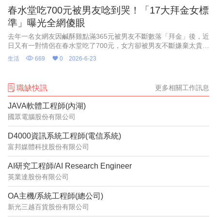
春水堂吃700元被男友唸到哭！「17大拜金女標
準」曝光全網傻眼
去年一名女網友因鹹酥雞點滿365元被男友不斷數落「拜金」後，近
日又有一對情侶在春水堂吃了700元，女方卻被男友不斷嫌棄太貴，
該事件再度引發社群熱烈討論。對此更有網友反諷整理出近年來爆
生活
669
0
2026-6-23
紅的一套拜金女標準
職缺快訊
更多相關工作訊息
JAVA軟體工程師(內湖)
國眾電腦股份有限公司
D4000資訊系統工程師(電信系統)
富邦媒體科技股份有限公司
AI研究工程師/AI Research Engineer
英業達股份有限公司
OA主機/系統工程師(總公司)
新光三越百貨股份有限公司