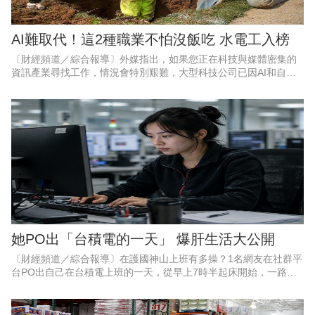
AI難取代！這2種職業不怕沒飯吃 水電工入榜
〔財經頻道／綜合報導〕外媒指出，如果您正在科技與媒體密集的
資訊產業尋找工作，情況會特別艱難，大型科技公司已因AI和自動
化而裁員。對經濟週期更具韌性產業則比較有保障，包括醫療保健
產業及水電工，特別是水電
她PO出「台積電的一天」 爆肝生活大公開
〔財經頻道／綜合報導〕在護國神山上班有多操？1名網友在社群平
台PO出自己在台積電上班的一天，從早上7時半起床開始，一路忙
到晚上9點半才下班，整天被會議、電話與工作排滿，直到半夜才上
床睡覺。長達17個小