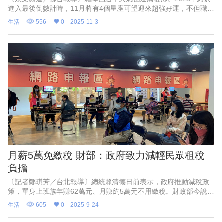
進入最後倒數計時，11月將有4個星座可望迎來超強好運，不但職場
表現亮眼、感情破鏡重圓、戀愛甜蜜升溫，生活更將充滿平安與穩
生活
556
0
2025-11-3
定。
月薪5萬免繳稅 財部：政府致力減輕民眾租稅
負擔
〔記者鄭琪芳／台北報導〕總統賴清德日前表示，政府推動減稅政
策，單身上班族年賺62萬元、月賺約5萬元不用繳稅。財政部今說
明，有關民眾關心月薪5萬元以下免繳納綜所稅，該金額是以單身青
生活
605
0
2025-9-24
年且租屋自住的情境試算，享有免稅額9.7萬元、單身標準扣除額
13.1萬元、薪資所得特別扣除額21.8萬元及房屋租金支出特別扣除