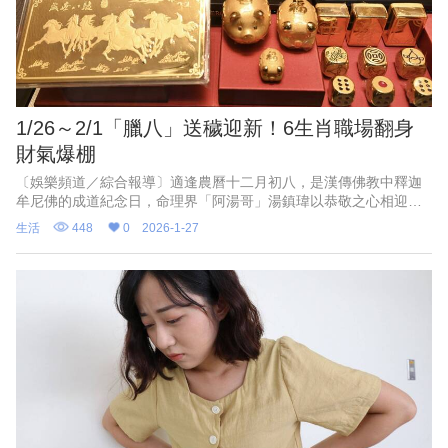
1/26～2/1「臘八」送穢迎新！6生肖職場翻身
財氣爆棚
〔娛樂頻道／綜合報導〕適逢農曆十二月初八，是漢傳佛教中釋迦
牟尼佛的成道紀念日，命理界「阿湯哥」湯鎮瑋以恭敬之心相迎，
並分析除本週12生肖運勢，建議大家不妨趁本週可多做佈施，或透
生活
448
0
2026-1-27
過吃素、打掃家裡或周遭環境等行動，更可順利送走穢運，大開新
運！