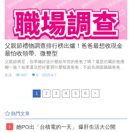
父親節禮物調查排行榜出爐！爸爸最想收現金
最怕收領帶、微整型
父親節將至，你準備好送什麼給辛苦的爸爸了嗎？還是仍屬於抱佛
腳一族？如果還沒想好要買什麼犒賞爸爸，不妨先側面聽聽爸爸心
聲。根據yes123求職網最新調查，職場爸爸最期待收到的禮物第一
生活
697
0
2025-8-7
名竟是「現金」！對於還沒買禮物的人，可說是個好消息，包個大
紅包給爸爸，就能讓老爸笑開懷。
2
3
4
5
6
>
1
熱門文章
她PO出「台積電的一天」 爆肝生活大公開
1