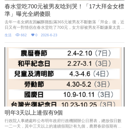
春水堂吃700元被男友唸到哭！「17大拜金女標
準」曝光全網傻眼
去年一名女網友因鹹酥雞點滿365元被男友不斷數落「拜金」後，近
日又有一對情侶在春水堂吃了700元，女方卻被男友不斷嫌棄太貴，
該事件再度引發社群熱烈討論。對此更有網友反諷整理出近年來爆
生活
662
0
2026-6-23
紅的一套拜金女標準，內容再次刷新大眾三觀，其中竟然連買50元
LINE貼圖都不行。
明年3天以上連假有9個
行政院人事總處昨公布明年政府行政機關辦公日曆表，總放假日數
一二一天，其中三天以上的連續假期計有九個，農曆春節假期有七