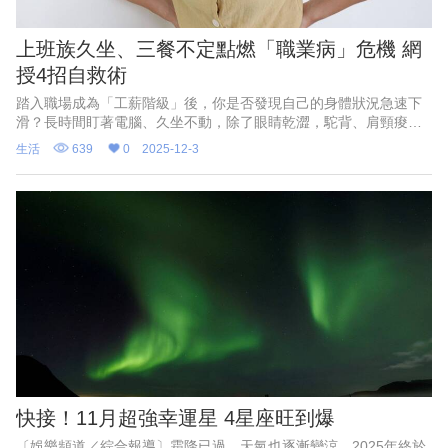
上班族久坐、三餐不定點燃「職業病」危機 網
授4招自救術
踏入職場成為「工薪階級」後，你是否發現自己的身體狀況急速下
滑？長時間盯著電腦、久坐不動，除了眼睛乾澀，駝背、肩頸痠痛
和代謝變差等問題更是如影隨形。近日有女網友發文，歸納出上班
生活
639
0
2025-12-3
族必學的「改善體質秘笈」，鼓勵大家每小時都要當一下「薪水小
偷」起來走動，文章曝光後立刻引爆社群共鳴，大量苦主直言：
「深有同感，工作後身體真的變超差！」
快接！11月超強幸運星 4星座旺到爆
〔娛樂頻道／綜合報導〕霜降已過，天氣也逐漸變涼。2025年終於