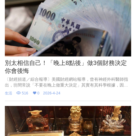
於116年12月31日（星期五）補假。
別太相信自己！「晚上8點後」做3個財務決定
你會後悔
〔財經頻道／綜合報導〕美國財經網站報導，曾有神經外科醫師指
出，坊間常說「不要在晚上做重大決定」其實有其科學根據，因為
此時人的專注力下降、情緒波動加劇，大腦正在整理一天的資訊。
生活
516
0
2026-4-24
而在財務決策上，這一點尤其明顯，許多重要選擇最好「睡一覺再
說」。晚上8點後做的3個財務決定，可能會讓你後悔一輩子。