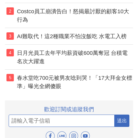
Costco員工崩潰告白！怒揭最討厭的顧客10大
2
行為
AI難取代！這2種職業不怕沒飯吃 水電工入榜
3
日月光員工去年平均薪資破600萬奪冠 台積電
4
名次大躍進
春水堂吃700元被男友唸到哭！「17大拜金女標
5
準」曝光全網傻眼
歡迎訂閱或追蹤我們
送出