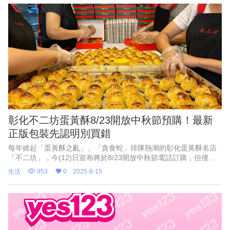
額上限18萬元，合計在62.6萬元以下可免繳納綜所稅。
彰化不二坊蛋黃酥8/23開放中秋節預購！最新
正版包裝先認明別買錯
每年掀起「蛋黃酥之亂」、「貪食蛇」排隊熱潮的彰化蛋黃酥名店
「不二坊」，今(12)日宣布將於8/23開放中秋節電話訂購，但僅限
現場取貨。另外，團購販售「仿冒不二坊蛋黃酥」的事件時有所
生活
953
0
2025-8-15
聞，為提醒民眾防範假貨，官方也於臉書公開包裝盒以及印有商標
的包裝紙讓民眾參考辨識。