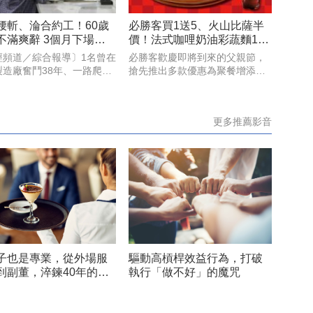
腰斬、淪合約工！60歲
必勝客買1送5、火山比薩半
不滿爽辭 3個月下場曝
價！法式咖哩奶油彩蔬麵119
元限時嘗鮮
經頻道／綜合報導〕1名曾在
必勝客歡慶即將到來的父親節，
製造廠奮鬥38年、一路爬到
搶先推出多款優惠為聚餐增添美
理職位的60歲精英真一（化
味與儀式感！首推PK APP限定的
，在達到強制退休年齡後，
全口味「火山起司比薩」半價折
婉拒待遇腰斬，且需轉任部
扣，最低357元起，還有528元起
更多推薦影音
手的續聘合約，滿懷期待地
「火山寵爸餐」及888元起「火
自由人生。
山芝心爸發餐」等套
子也是專業，從外場服
驅動高槓桿效益行為，打破
到副董，淬鍊40年的款
執行「做不好」的魔咒
學