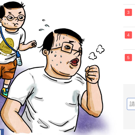
3
4
5