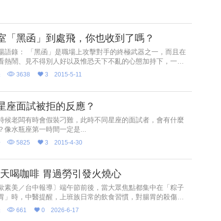
室「黑函」到處飛，你也收到了嗎？
場語錄： 「黑函」是職場上攻擊對手的終極武器之一，而且在
看熱鬧、見不得別人好以及惟恐­天下不亂的心態加持下，一個
黑函會像連漪般不斷擴散，最後席捲整間辦公室，而且­根本沒
味
3638
3
2015-5-11
星座面試被拒的反應？
時候老闆有時會假裝刁難，此時不同星座的面試者，會有什麼
？像水瓶座第一時間一定是...
升
5825
3
2015-4-30
天天喝咖啡 胃過勞引發火燒心
歐素美／台中報導〕端午節前後，當大眾焦點都集中在「粽子
胃」時，中醫提醒，上班族日常的飲食習慣，對腸胃的殺傷力
輸肉粽！光田綜合醫院中醫師郭彥碁近日即接獲一名42歲李姓
味
661
0
2026-6-17
族，因長期工