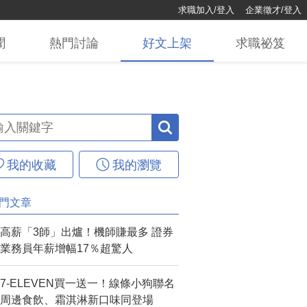
求職加入/登入
企業徵才/登入
聞
熱門
討論
好文
上架
求職
祕笈
我的收藏
我的瀏覽
門文章
高薪「3師」出爐！機師賺最多 證券
業務員年薪增幅17％超驚人
7-ELEVEN買一送一！線條小狗聯名
周邊食飲、霜淇淋新口味同登場