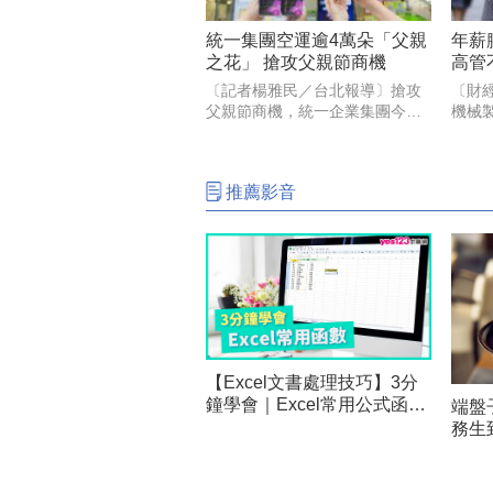
統一集團空運逾4萬朵「父親
年薪
之花」 搶攻父親節商機
高管
光
〔記者楊雅民／台北報導〕搶攻
〔財
父親節商機，統一企業集團今年
機械
第3年串連7-ELEVEN、康是美、
總經
統一時代百貨台北店/高雄店、
名）
DREAM PLAZA、夢時代、統一
選擇
推薦影音
佳佳、悠旅生活（星巴克）等超
屬助
過10大品牌，空
迎接
【Excel文書處理技巧】3分
鐘學會｜Excel常用公式函數
端盤
｜上班族辦公必備技巧
務生
待哲