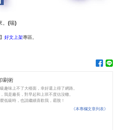
。(喘)
】
好文上架
專區。
印刷術
 低級趣味上不了大檯面，幸好還上得了網路。
你好，我是廠長，對早起和上班不度估沒轍。
沒那麼低級時，也請繼續喜歡我，霸脫！
《本專欄文章列表》