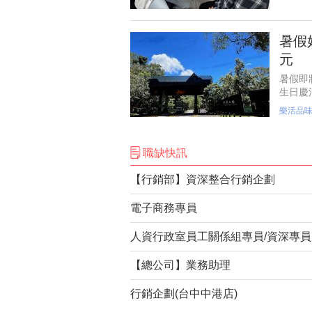
暑假
元
暑假即
生日慶
小朋友
樂活品
的自然
職缺快訊
【行銷部】資深整合行銷企劃
電子商務專員
人資行政室員工關係組專員/資深專員
【總公司】業務助理
行銷企劃(台中中港店)