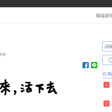
職場
新
！
刷術
熱
1
2