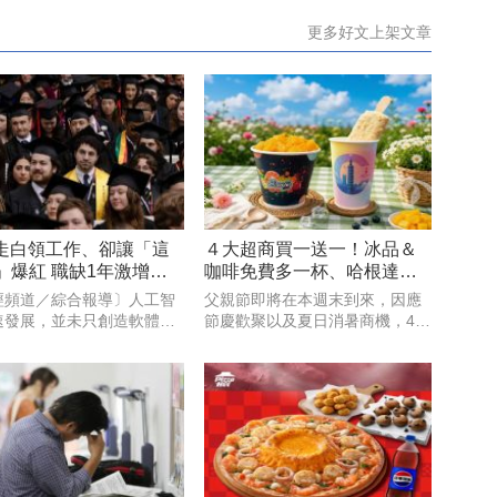
更多好文上架文章
搶走白領工作、卻讓「這
４大超商買一送一！冰品＆
」爆紅 職缺1年激增
咖啡免費多一杯、哈根達斯
買30送36必囤
經頻道／綜合報導〕人工智
父親節即將在本週末到來，因應
速發展，並未只創造軟體與
節慶歡聚以及夏日消暑商機，4大
設計職缺。外媒指出，隨著
超商皆推出各式健康食品及冰
資料中心與晶片工廠加速興
品、飲料、咖啡等優惠，7-
能打造實體基礎設施的工程
ELEVEN聯名遊戲《絕區零》，
，正成為美國企業積極爭搶
霜淇淋、思樂冰第2件10元；萊
象。以目前職缺成長最快的3
爾富果C果昔指定芋頭品項買一