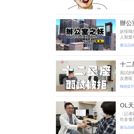
辦公
妖怪職
人類愛
小小的
樂活品
人在
十二
面試的
反應呢
職能提
OL
〔記者
吃多傷
其實不
樂活品
女上班