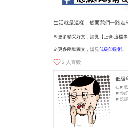
生活就是這樣，然而我們一路走來
※更多精采好文，請見【上班‧這檔事
※更多幽默圖文，請見
低級印刷術
。
3
人喜歡
低級
在✖️
✖️ 
✖️ 