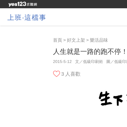
上班‧這檔事
首頁
>
好文上架
>
樂活品味
人生就是一路的跑不停
2015-5-12
文／低級印刷術
圖／低級印
3
人喜歡