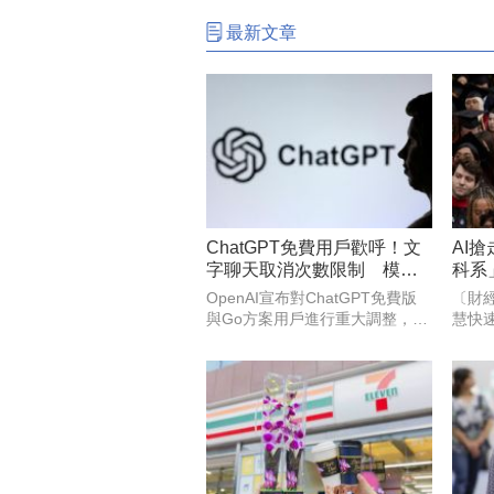
最新文章
ChatGPT免費用戶歡呼！文
AI
字聊天取消次數限制 模型
科系
也升級
31％
OpenAI宣布對ChatGPT免費版
〔財
與Go方案用戶進行重大調整，這
慧快
兩種方案的用戶將開放不限次數
程式
的純文字聊天，不必再擔心聊到
AI
一半被限制使用。
建，
人才
的對
個