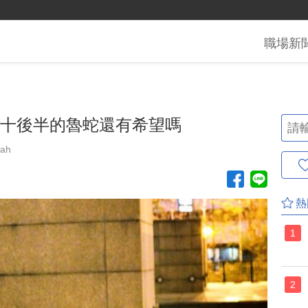
職場
新
.三十後半的魯蛇還有希望嗎
iah
熱
1
2