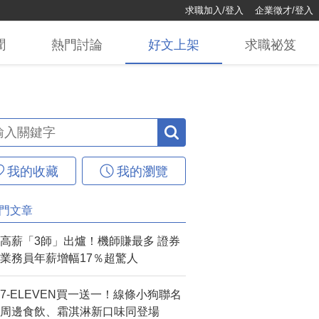
求職加入/登入
企業徵才/登入
聞
熱門
討論
好文
上架
求職
祕笈
我的收藏
我的瀏覽
門文章
高薪「3師」出爐！機師賺最多 證券
業務員年薪增幅17％超驚人
7-ELEVEN買一送一！線條小狗聯名
周邊食飲、霜淇淋新口味同登場