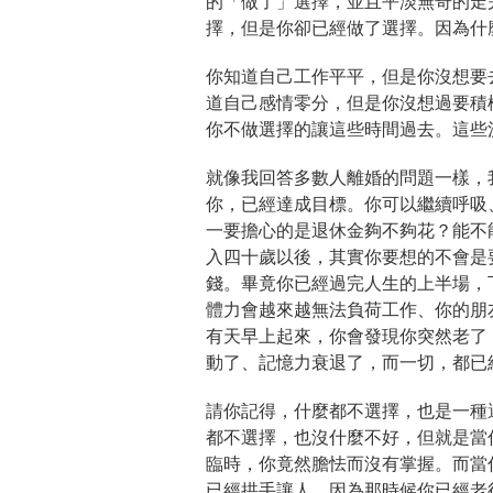
的「做了」選擇，並且平淡無奇的走
擇，但是你卻已經做了選擇。因為什
你知道自己工作平平，但是你沒想要
道自己感情零分，但是你沒想過要積
你不做選擇的讓這些時間過去。這些
就像我回答多數人離婚的問題一樣，
你，已經達成目標。你可以繼續呼吸
一要擔心的是退休金夠不夠花？能不
入四十歲以後，其實你要想的不會是
錢。畢竟你已經過完人生的上半場，
體力會越來越無法負荷工作、你的朋
有天早上起來，你會發現你突然老了
動了、記憶力衰退了，而一切，都已
請你記得，什麼都不選擇，也是一種
都不選擇，也沒什麼不好，但就是當
臨時，你竟然膽怯而沒有掌握。而當
已經拱手讓人，因為那時候你已經老