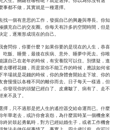
完人生。關鍵在哪裡呢？就是選擇。你以為你沒有選
麼事都不做，其實就是一種選擇。
去找一個有意思的工作，發掘自己的興趣與專長。你知
極擴充自己的交友圈。你每天有許多的空閒時間，但是
決定，逐漸形成現在的自己。
我會問你，你要什麼？如果你要的是現在的人生，恭喜
、吃飯、睡覺，最後在疾病、意外、睡夢中死去。你唯
能讓自己在老年的時候，有安養院可以住。別懷疑，進
要去哪裡花錢，而是當你不能工作的時候，應該如何省
下半場就是花錢的時候，你的身體會開始走下坡、你的
友會慢慢以各種不同的離你而去。日子每天一樣過，但
，你發現你的頭髮已經白了、皮膚皺了、病有了、走不
經來不及了。
選擇，只不過那是把人生的遙控器交給命運而已。什麼
你年華老去，或許你會哀怨，為什麼當時某一個機會來
你終於鼓起勇氣時，對方已經結婚生子，或者工作機會
得無法去做任何事情了。事實上，四十歲以前，你可以