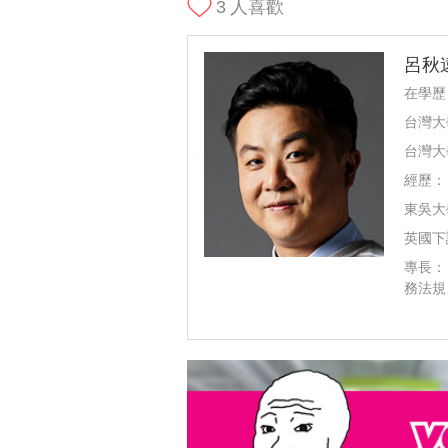
3
人喜歡
呂秋
在學歷
台灣大
台灣大
經歷：
東吳大
英國下議
專長：
務法規