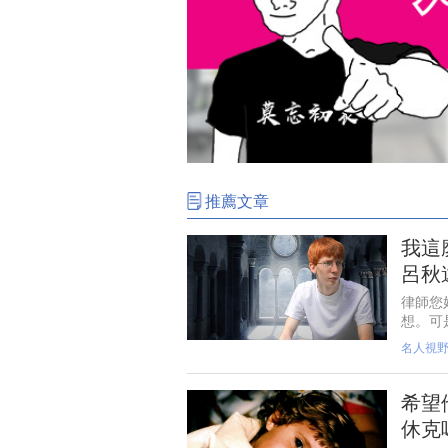
推薦文章
我這
呂秋
律師您
想。可
生，而
名人視
希望
休克