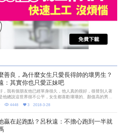
麼善良，為什麼女生只愛長得帥的壞男生？
遠：其實你也只愛正妹吧
好，我有個朋友他已經單身很久，他人真的很好，很替別人著
是他總說這世界很不公平，女生都喜歡壞壞的、顏值高的男
他都傻傻為別人付出。
野
4448
3
2018-3-28
他贏在起跑點？呂秋遠：不擔心跑到一半就
嗎