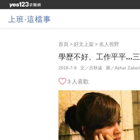
上班‧這檔事
首頁
>
好文上架
>
名人視野
學歷不好、工作平平..
2018-7-9
文／呂秋遠
圖／Azhar Zaker
3
人喜歡