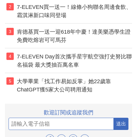
7-ELEVEN買一送一！線條小狗聯名周邊食飲、
2
霜淇淋新口味同登場
肯德基買一送一迎618年中慶！達美樂憑學生證
3
免費吃熔岩可可馬芬
7-ELEVEN Day首次攜手星宇航空強打史努比聯
4
名福袋 最大獎抽百萬名車
大學畢業「找工作易如反掌」她22歲靠
5
ChatGPT獲5家大公司聘用通知
歡迎訂閱或追蹤我們
送出