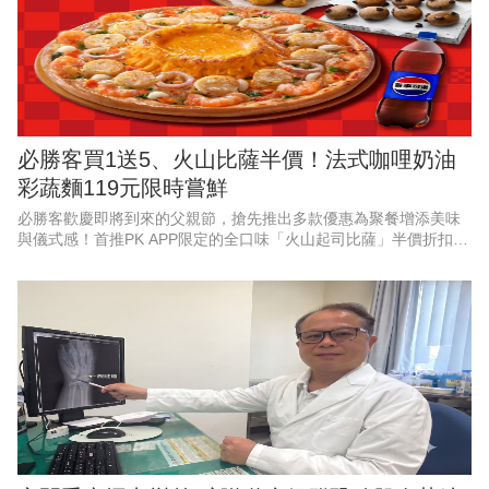
必勝客買1送5、火山比薩半價！法式咖哩奶油
彩蔬麵119元限時嘗鮮
必勝客歡慶即將到來的父親節，搶先推出多款優惠為聚餐增添美味
與儀式感！首推PK APP限定的全口味「火山起司比薩」半價折扣，
最低357元起，還有528元起「火山寵爸餐」及888元起「火山芝心
爸發餐」等套