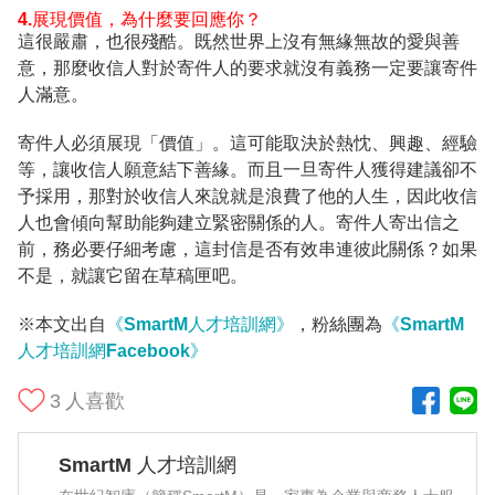
4.展現價值，為什麼要回應你？
這很嚴肅，也很殘酷。既然世界上沒有無緣無故的愛與善
意，那麼收信人對於寄件人的要求就沒有義務一定要讓寄件
人滿意。
寄件人必須展現「價值」。這可能取決於熱忱、興趣、經驗
等，讓收信人願意結下善緣。而且一旦寄件人獲得建議卻不
予採用，那對於收信人來說就是浪費了他的人生，因此收信
人也會傾向幫助能夠建立緊密關係的人。寄件人寄出信之
前，務必要仔細考慮，這封信是否有效串連彼此關係？如果
不是，就讓它留在草稿匣吧。
※本文出自
《SmartM人才培訓網》
，粉絲團為
《SmartM
人才培訓網Facebook》
3
人喜歡
SmartM 人才培訓網