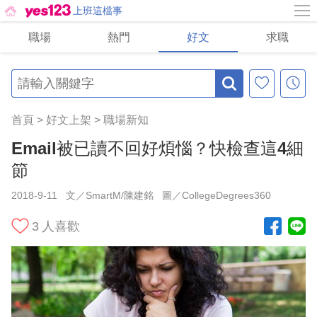
上班這檔事
職場
熱門
好文
求職
首頁
>
好文上架
>
職場新知
Email被已讀不回好煩惱？快檢查這4細
節
2018-9-11
文／SmartM/陳建銘
圖／CollegeDegrees360
3
人喜歡