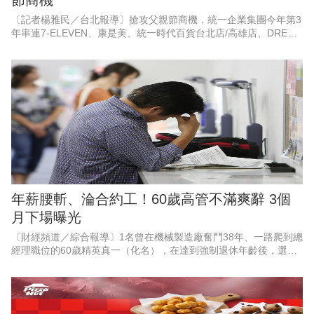
節商機
〔記者楊雅民／台北報導〕搶攻父親節商機，統一企業集團今年第3
年串連7-ELEVEN、康是美、統一時代百貨台北店/高雄店、DREAM
PLAZA、夢時代、統一佳佳、悠旅生活（星巴克）等超過10大品
牌，空
年薪腰斬、淪合約工！60歲高管不滿爽辭 3個
月下場曝光
〔財經頻道／綜合報導〕1名曾在機械製造廠奮鬥38年、一路爬到總
經理職位的60歲精英真一（化名），在達到強制退休年齡後，選擇
婉拒待遇腰斬，且需轉任部屬助手的續聘合約，滿懷期待地迎接自
由人生。