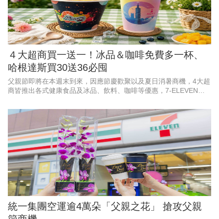
４大超商買一送一！冰品＆咖啡免費多一杯、
哈根達斯買30送36必囤
父親節即將在本週末到來，因應節慶歡聚以及夏日消暑商機，4大超
商皆推出各式健康食品及冰品、飲料、咖啡等優惠，7-ELEVEN聯
名遊戲《絕區零》，霜淇淋、思樂冰第2件10元；萊爾富果C果昔指
定芋頭品項買一
統一集團空運逾4萬朵「父親之花」 搶攻父親