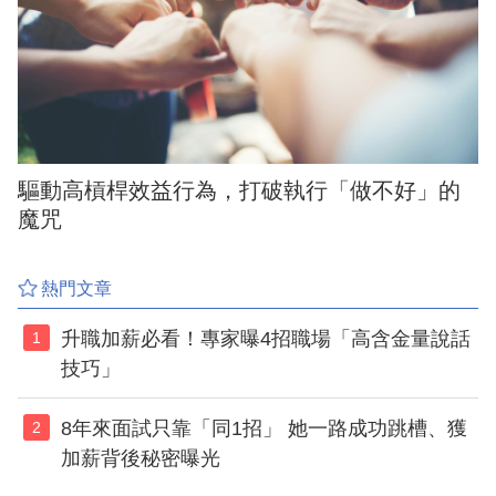
驅動高槓桿效益行為，打破執行「做不好」的
魔咒
熱門文章
升職加薪必看！專家曝4招職場「高含金量說話
1
技巧」
8年來面試只靠「同1招」 她一路成功跳槽、獲
2
加薪背後秘密曝光