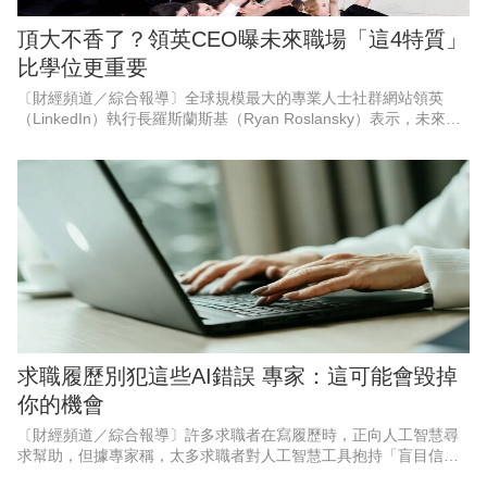
頂大不香了？領英CEO曝未來職場「這4特質」
比學位更重要
〔財經頻道／綜合報導〕全球規模最大的專業人士社群網站領英
（LinkedIn）執行長羅斯蘭斯基（Ryan Roslansky）表示，未來的
工作不再屬於那些擁有頂尖學位或就讀頂尖大學的人，而是屬於那
些適應
求職履歷別犯這些AI錯誤 專家：這可能會毀掉
你的機會
〔財經頻道／綜合報導〕許多求職者在寫履歷時，正向人工智慧尋
求幫助，但據專家稱，太多求職者對人工智慧工具抱持「盲目信
任」，如果在簡歷中犯這些人工智慧錯誤，可能會毀掉你的機會。