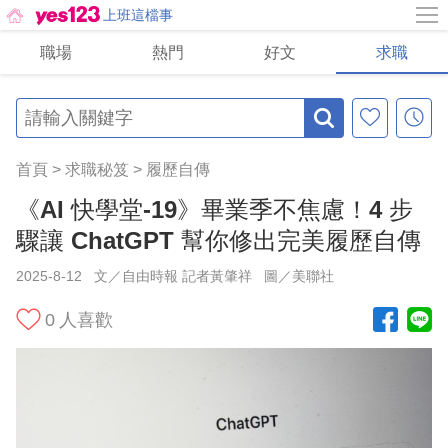
上班這檔事
職場
熱門
好文
求職
首頁
>
求職秘笈
>
履歷自傳
《AI 快學堂-19》畢業季不焦慮！4 步
驟讓 ChatGPT 幫你修出完美履歷自傳
2025-8-12
文／自由時報 記者黃肇祥
圖／美聯社
0
人喜歡