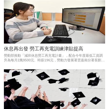
內缺工狀況
休息再出發 勞工再充電訓練津貼提高
勞動部推動「減班休息勞工再充電計畫」，配合今年度最低工資調
升為每月2萬9500元、時薪196元，勞動力發展署雲嘉南分署長劉邦
棟指出，勞動部同步調整，協助實施減班休息的勞工在工時調整期
間穩定生活、強化職