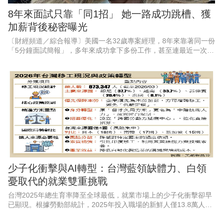
8年來面試只靠「同1招」 她一路成功跳槽、獲
加薪背後秘密曝光
〔財經頻道／綜合報導〕美國一名32歲專案經理，8年來靠著同一份
「5分鐘面試簡報」，多年來成功拿下多份工作，甚至連最近一次內
部轉職，也因此順利加薪5%。他透露，自己從2018年開始，每場面
試幾乎都使用同
少子化衝擊與AI轉型：台灣藍領缺體力、白領
憂取代的就業雙重挑戰
台灣2025年總生育率降至全球最低，就業市場上的少子化衝擊卻早
已顯現。根據勞動部統計，2025年投入職場的新鮮人僅13.8萬人，
較5年前減少逾3萬人，外界期待近年AI的加速應用，有助於緩解國