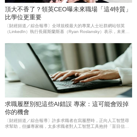
頂大不香了？領英CEO曝未來職場「這4特質」
比學位更重要
〔財經頻道／綜合報導〕全球規模最大的專業人士社群網站領英
（LinkedIn）執行長羅斯蘭斯基（Ryan Roslansky）表示，未來的
工作不再屬於那些擁有頂尖學位或就讀頂尖大學的人，而是屬於那
些適應
求職履歷別犯這些AI錯誤 專家：這可能會毀掉
你的機會
〔財經頻道／綜合報導〕許多求職者在寫履歷時，正向人工智慧尋
求幫助，但據專家稱，太多求職者對人工智慧工具抱持「盲目信
任」，如果在簡歷中犯這些人工智慧錯誤，可能會毀掉你的機會。