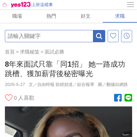
上班這檔事
職場
熱門
好文
求職
首頁
>
求職秘笈
>
面試必勝
8年來面試只靠「同1招」 她一路成功
跳槽、獲加薪背後秘密曝光
2026-5-27
文／自由時報 財經頻道／綜合報導
圖／翻攝自網路
0
人喜歡