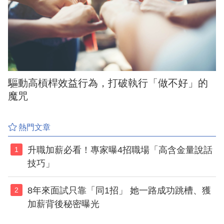
驅動高槓桿效益行為，打破執行「做不好」的
魔咒
熱門文章
升職加薪必看！專家曝4招職場「高含金量說話
1
技巧」
8年來面試只靠「同1招」 她一路成功跳槽、獲
2
加薪背後秘密曝光