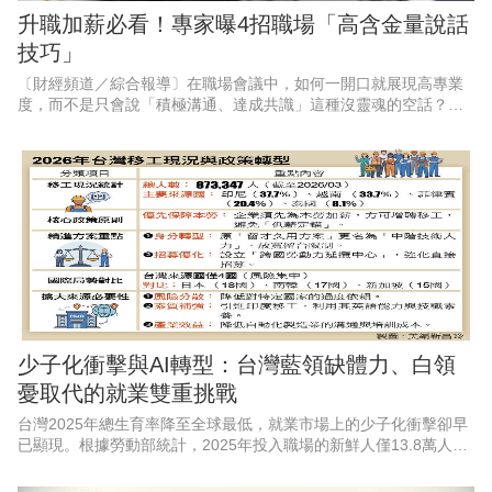
升職加薪必看！專家曝4招職場「高含金量說話
技巧」
〔財經頻道／綜合報導〕在職場會議中，如何一開口就展現高專業
度，而不是只會說「積極溝通、達成共識」這種沒靈魂的空話？專
家表示，職場成功人士的聰明表達，關鍵在於「清晰的全局思維與
推動事情的智慧」，只要在會
少子化衝擊與AI轉型：台灣藍領缺體力、白領
憂取代的就業雙重挑戰
台灣2025年總生育率降至全球最低，就業市場上的少子化衝擊卻早
已顯現。根據勞動部統計，2025年投入職場的新鮮人僅13.8萬人，
較5年前減少逾3萬人，外界期待近年AI的加速應用，有助於緩解國
內缺工狀況