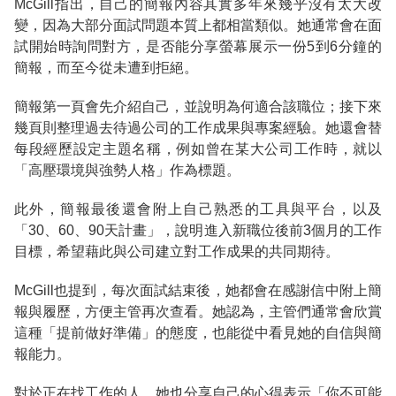
McGill指出，自己的簡報內容其實多年來幾乎沒有太大改
變，因為大部分面試問題本質上都相當類似。她通常會在面
試開始時詢問對方，是否能分享螢幕展示一份5到6分鐘的
簡報，而至今從未遭到拒絕。
簡報第一頁會先介紹自己，並說明為何適合該職位；接下來
幾頁則整理過去待過公司的工作成果與專案經驗。她還會替
每段經歷設定主題名稱，例如曾在某大公司工作時，就以
「高壓環境與強勢人格」作為標題。
此外，簡報最後還會附上自己熟悉的工具與平台，以及
「30、60、90天計畫」，說明進入新職位後前3個月的工作
目標，希望藉此與公司建立對工作成果的共同期待。
McGill也提到，每次面試結束後，她都會在感謝信中附上簡
報與履歷，方便主管再次查看。她認為，主管們通常會欣賞
這種「提前做好準備」的態度，也能從中看見她的自信與簡
報能力。
對於正在找工作的人，她也分享自己的心得表示「你不可能