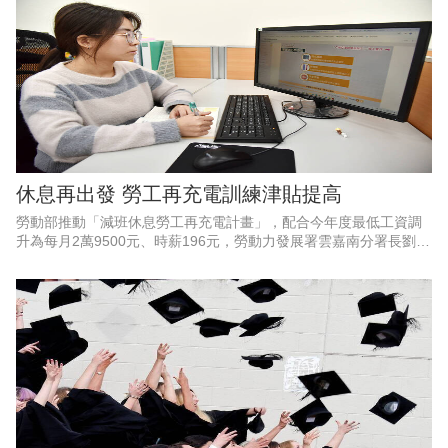
休息再出發 勞工再充電訓練津貼提高
勞動部推動「減班休息勞工再充電計畫」，配合今年度最低工資調
升為每月2萬9500元、時薪196元，勞動力發展署雲嘉南分署長劉邦
棟指出，勞動部同步調整，協助實施減班休息的勞工在工時調整期
間穩定生活、強化職