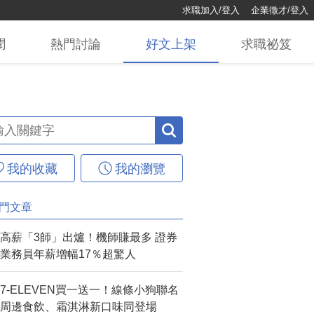
求職加入/登入
企業徵才/登入
聞
熱門
討論
好文
上架
求職
祕笈
我的收藏
我的瀏覽
門文章
高薪「3師」出爐！機師賺最多 證券
業務員年薪增幅17％超驚人
7-ELEVEN買一送一！線條小狗聯名
周邊食飲、霜淇淋新口味同登場