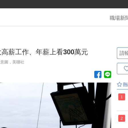
職場
新
大高薪工作、年薪上看300萬元
示意圖，美聯社
熱
1
2