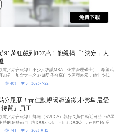
從91萬狂飆到807萬！他親揭「1決定」人
盤
頻道／綜合報導〕不少人攻讀MBA（企業管理碩士），希望藉
涯加分。加拿大一名37歲男子分享自身經歷表示，他出身低收
，大學畢業後創業失敗，重返職場時一度認為自己落後同齡人
線
469
0
2026-7-22
起薪僅4萬
滿分履歷！黃仁勳親曝輝達徵才標準 最愛
1特質」員工
頻道／綜合報導〕輝達（NVIDIA）執行長黃仁勳近日登上韓星
持的綜藝節目《劉QUIZ ON THE BLOCK》，在聊到企業經
才招募時，他指出，在這個AI時代高智商已不是最稀缺的能
線
744
0
2026-6-11