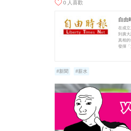
0
人喜歡
自由
在成立
到廣大
真相的
發揮「
#新聞
#薪水