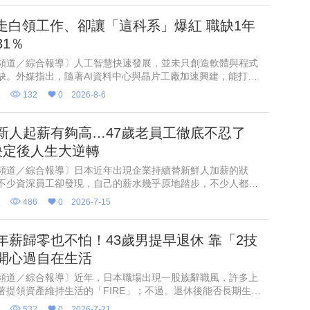
搶走白領工作、卻讓「這科系」爆紅 職缺1年
31％
頻道／綜合報導〕人工智慧快速發展，並未只創造軟體與程式
缺。外媒指出，隨著AI資料中心與晶片工廠加速興建，能打造
礎設施的工程人才，正成為美國企業積極爭搶的對象。以目前
線
132
0
2026-8-6
長最快的3個
新人起薪有夠高…47歲老員工徹底不忍了
決定後人生大逆轉
頻道／綜合報導〕日本近年出現企業持續替新鮮人加薪的狀
不少資深員工卻發現，自己的薪水幾乎原地踏步，不少人都對
合理的情況感到不滿。日媒分享，一名47歲、歷經日本「就業
線
486
0
2026-7-15
」的上班族，看
年薪歸零也不怕！43歲男提早退休 靠「2技
開心過自在生活
頻道／綜合報導〕近年，日本職場出現一股族辭職風，許多上
著提領資產維持生活的「FIRE」；不過。退休後能否長期生
只取決於資產多寡，房租、稅金與社會保險費也會大幅影響支
線
532
0
2026-7-21