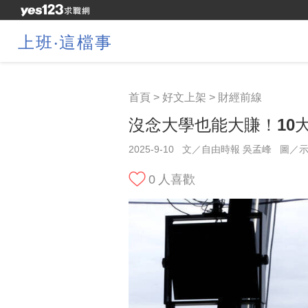
上班‧這檔事
首頁
>
好文上架
>
財經前線
沒念大學也能大賺！10
2025-9-10
文／自由時報 吳孟峰
圖／
0
人喜歡