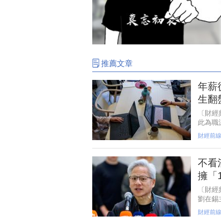
推薦文章
年薪
生翻
〔財經
此為職
入家庭
財經前
兩年，
不看
擁「
〔財經
劉在錫主
營與人
財經前