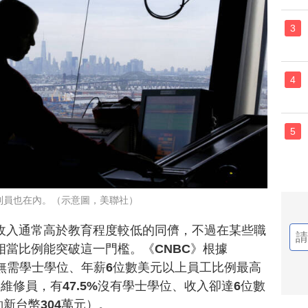
3
4
5
制員也在內。（示意圖，美聯社）
收入通常高於教育程度較低的同儕，不過在某些職
相當比例能突破這一門檻。《CNBC》根據
10種無需學士學位、年薪6位數美元以上員工比例最高
維修員，有47.5%沒有學士學位、收入卻達6位數
約新台幣304萬元）。