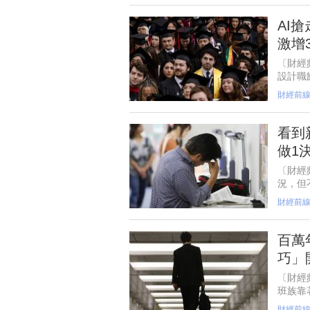
AI
激增
〔財經
設計職
實體基
財經前
職缺成
看到
做1
〔財經
況，但
這種不
財經前
冰河期
百萬
巧」
〔財經
班族靠
活，不
財經前