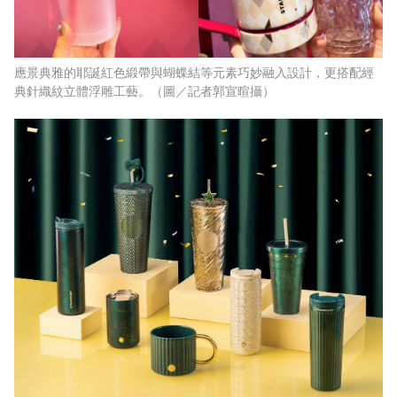
應景典雅的耶誕紅色緞帶與蝴蝶結等元素巧妙融入設計，更搭配經
典針織紋立體浮雕工藝。（圖／記者郭宣暄攝）