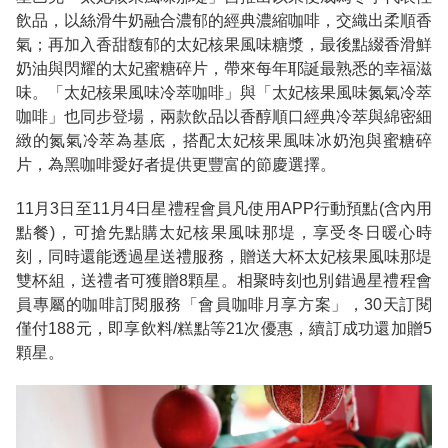
飲品，以絲滑牛奶融合濃郁的經典濃縮咖啡，交織出柔順香
氣；再加入香甜馥郁的太妃核果風味糖漿，最後點綴香滑鮮
奶油與閃耀的太妃蜜糖碎片，帶來每年耶誕最熟悉的幸福滋
味。「太妃核果風味冷萃咖啡」與「太妃核果風味氮氣冷萃
咖啡」也同步登場，兩款飲品以香醇順口經典冷萃與綿密細
緻的氮氣冷萃為基底，搭配太妃核果風味冰奶泡與蜜糖碎
片，為黑咖啡愛好者提供更豐富的節慶選擇。
11月3日至11月4日星禮程會員凡使用APP行動預點(含內用
點餐)，可搶先點購太妃核果風味那堤，享受冬日暖心時
刻，同時還能透過星送禮服務，贈送大杯太妃核果風味那堤
雙杯組，送禮者可獲贈8顆星。相聚時刻也別錯過星禮程會
員專屬的咖啡訂閱服務「會員咖啡月享方案」，30天訂閱
僅付188元，即享飲料/糕點等21次優惠，續訂成功還加贈5
顆星。