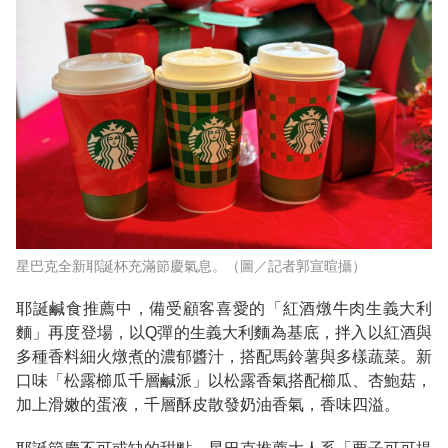
星巴克全新耶誕杯充滿節慶氣息。（圖／記者郭宣暄攝）
耶誕鹹食推薦中，備受顧客喜愛的「紅酒燉牛肉生義大利
麵」再度登場，以Q彈的生義大利麵為基底，拌入以紅酒與
多種香料細火燉煮的濃郁醬汁，搭配馬鈴薯與多樣蔬菜。新
口味「松露櫛瓜千層鹹派」以松露香氣搭配櫛瓜、杏鮑菇，
加上滑嫩的蛋液，千層酥皮散發奶油香氣，香味四溢。