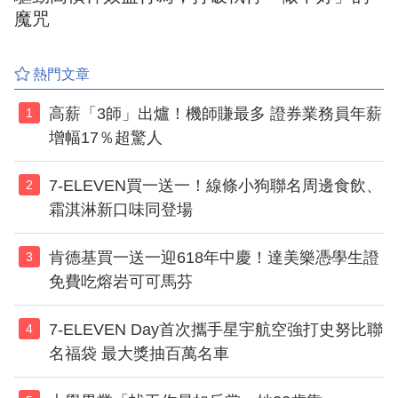
魔咒
熱門文章
高薪「3師」出爐！機師賺最多 證券業務員年薪
1
增幅17％超驚人
7-ELEVEN買一送一！線條小狗聯名周邊食飲、
2
霜淇淋新口味同登場
肯德基買一送一迎618年中慶！達美樂憑學生證
3
免費吃熔岩可可馬芬
7-ELEVEN Day首次攜手星宇航空強打史努比聯
4
名福袋 最大獎抽百萬名車