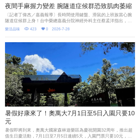
夜間手麻握力變差 腕隧道症候群恐致肌肉萎縮
〔記者丁偉杰／嘉義報導〕長時間使用鍵盤、滑鼠的上班族當心腕
隧道症候群上身！台中榮總嘉義分院神經外科主任蔡孟洋指出，腕
隧道症候群典型症狀包括手掌前三指麻木、刺痛，夜間症狀尤為明
樂活品味
423
0
2026-7-28
顯，嚴重者甚至可能出現肌肉
暑假好康來了！奧萬大7月1日至5日入園只要10
元
暑假即將到來，奧萬大國家森林遊樂區為慶祝開園32周年，推出超
值生日慶活動，7月1日至7月5日連續5天，入園門票只要10元，邀