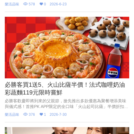
請大小朋友在暑假一起走進森林，享受奧萬大沁涼山林、美麗溪谷
樂活品味
578
0
2026-6-23
與豐富的自然生態。
必勝客買1送5、火山比薩半價！法式咖哩奶油
彩蔬麵119元限時嘗鮮
必勝客歡慶即將到來的父親節，搶先推出多款優惠為聚餐增添美味
與儀式感！首推PK APP限定的全口味「火山起司比薩」半價折扣，
最低357元起，還有528元起「火山寵爸餐」及888元起「火山芝心
樂活品味
376
1
2026-7-30
爸發餐」等套