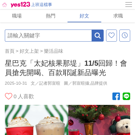
上班這檔事
職場
熱門
好文
求職
首頁
>
好文上架
>
樂活品味
星巴克「太妃核果那堤」11/5回歸！會
員搶先開喝、百款耶誕新品曝光
2025-10-31
文／記者郭宣暄
圖／郭宣暄攝;品牌提供
0
人喜歡