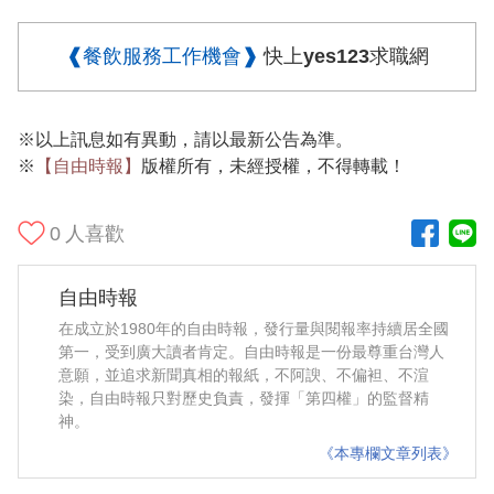
❰餐飲服務工作機會❱
快上yes123求職網
※以上訊息如有異動，請以最新公告為準。
※
【自由時報】
版權所有，未經授權，不得轉載！
0
人喜歡
自由時報
在成立於1980年的自由時報，發行量與閱報率持續居全國
第一，受到廣大讀者肯定。自由時報是一份最尊重台灣人
意願，並追求新聞真相的報紙，不阿諛、不偏袒、不渲
染，自由時報只對歷史負責，發揮「第四權」的監督精
神。
《本專欄文章列表》