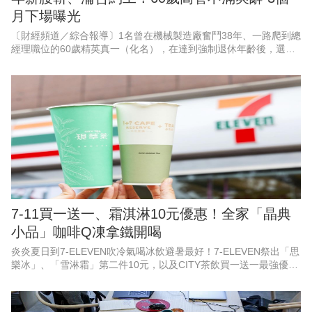
月下場曝光
〔財經頻道／綜合報導〕1名曾在機械製造廠奮鬥38年、一路爬到總
經理職位的60歲精英真一（化名），在達到強制退休年齡後，選擇
婉拒待遇腰斬，且需轉任部屬助手的續聘合約，滿懷期待地迎接自
由人生。
7-11買一送一、霜淇淋10元優惠！全家「晶典
小品」咖啡Q凍拿鐵開喝
炎炎夏日到7-ELEVEN吹冷氣喝冰飲避暑最好！7-ELEVEN祭出「思
樂冰」、「雪淋霜」第二件10元，以及CITY茶飲買一送一最強優
惠，並有「飲料抽抽樂」指定飲料任2件就能參加抽獎試手氣，最低
只要0