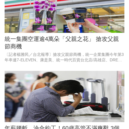
統一集團空運逾4萬朵「父親之花」 搶攻父親
節商機
〔記者楊雅民／台北報導〕搶攻父親節商機，統一企業集團今年第3
年串連7-ELEVEN、康是美、統一時代百貨台北店/高雄店、DREAM
PLAZA、夢時代、統一佳佳、悠旅生活（星巴克）等超過10大品
牌，空
年薪腰斬、淪合約工！60歲高管不滿爽辭 3個