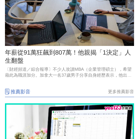
年薪從91萬狂飆到807萬！他親揭「1決定」人
生翻盤
〔財經頻道／綜合報導〕不少人攻讀MBA（企業管理碩士），希望
藉此為職涯加分。加拿大一名37歲男子分享自身經歷表示，他出身
低收入家庭，大學畢業後創業失敗，重返職場時一度認為自己落後
同齡人兩年，起薪僅4萬
推薦影音
更多推薦影音