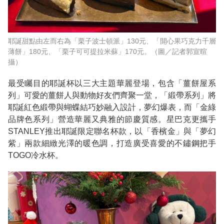
耶誕甜點由左而右為「栗子波士頓派」130元、「開心果巧克力千層
薄餅」180元、「栗子可可提拉米蘇」170元。（圖／記者郭宣暄
攝）
最受矚目的耶誕杯以三大主題華麗登場，包含「薑餅屋系
列」可愛的薑餅人與動物好友們齊聚一堂，「緞帶系列」將
耶誕紅色緞帶與蝴蝶結巧妙融入設計，夢幻爆表，而「金綠
品牌色系列」營造華麗又典雅的節慶質感。星巴克更攜手
STANLEY推出耶誕限定聯名杯款，以「香檳金」與「夢幻
紫」兩款細緻光澤的暖色調，打造廣受喜愛的不鏽鋼把手
TOGO冷水杯。