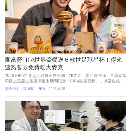
麥當勞FIFA世界盃餐送６款世足球星杯！得來
速熟客券免費吃大麥克
2026 FIFA世界盃足球賽正在美國、加拿大、墨西哥開踢，全球麥當
勞搭上這股世足風潮推出期間限定「FIFA世界盃餐」，以及集結貝
克漢、孫興慜、小羅納度以及「奶昔大哥」等6款經典球星杯，將自
樂活品味
650
0
2026-6-25
7月1日起