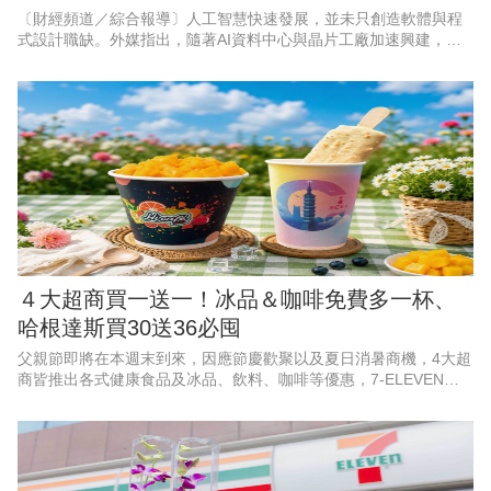
〔財經頻道／綜合報導〕人工智慧快速發展，並未只創造軟體與程
式設計職缺。外媒指出，隨著AI資料中心與晶片工廠加速興建，能
打造實體基礎設施的工程人才，正成為美國企業積極爭搶的對象。
以目前職缺成長最快的3個
４大超商買一送一！冰品＆咖啡免費多一杯、
哈根達斯買30送36必囤
父親節即將在本週末到來，因應節慶歡聚以及夏日消暑商機，4大超
商皆推出各式健康食品及冰品、飲料、咖啡等優惠，7-ELEVEN聯
名遊戲《絕區零》，霜淇淋、思樂冰第2件10元；萊爾富果C果昔指
定芋頭品項買一