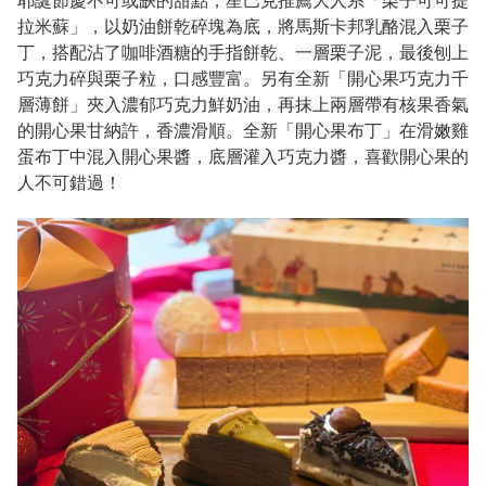
耶誕節慶不可或缺的甜點，星巴克推薦大人系「栗子可可提
拉米蘇」，以奶油餅乾碎塊為底，將馬斯卡邦乳酪混入栗子
丁，搭配沾了咖啡酒糖的手指餅乾、一層栗子泥，最後刨上
巧克力碎與栗子粒，口感豐富。另有全新「開心果巧克力千
層薄餅」夾入濃郁巧克力鮮奶油，再抹上兩層帶有核果香氣
的開心果甘納許，香濃滑順。全新「開心果布丁」在滑嫩雞
蛋布丁中混入開心果醬，底層灌入巧克力醬，喜歡開心果的
人不可錯過！