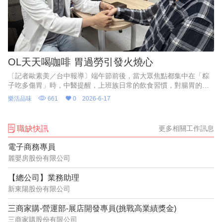
OL天天喝咖啡 胃過勞引發火燒心
〔記者歐素美／台中報導〕端午節前後，當大眾焦點都集中在「粽
子吃多傷胃」時，中醫提醒，上班族日常的飲食習慣，對腸胃的殺
傷力其實不輸肉粽！光田綜合醫院中醫師郭彥碁近日即接獲一名42
樂活品味
661
0
2026-6-17
歲李姓女上班族，因長期工
職缺快訊
更多相關工作訊息
電子商務專員
麗嬰房股份有限公司
【總公司】業務助理
新東陽股份有限公司
三商家購-營運部-展店開發專員(挑戰高業績獎金)
三商家購股份有限公司