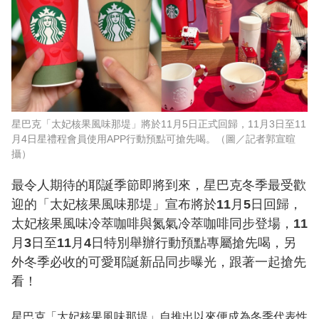
星巴克「太妃核果風味那堤」將於11月5日正式回歸，11月3日至11
月4日星禮程會員使用APP行動預點可搶先喝。（圖／記者郭宣暄
攝）
最令人期待的耶誕季節即將到來，星巴克冬季最受歡
迎的「太妃核果風味那堤」宣布將於11月5日回歸，
太妃核果風味冷萃咖啡與氮氣冷萃咖啡同步登場，11
月3日至11月4日特別舉辦行動預點專屬搶先喝，另
外冬季必收的可愛耶誕新品同步曝光，跟著一起搶先
看！
星巴克「太妃核果風味那堤」自推出以來便成為冬季代表性