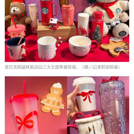
星巴克耶誕杯新品以三大主題華麗登場。（圖／記者郭宣暄攝）