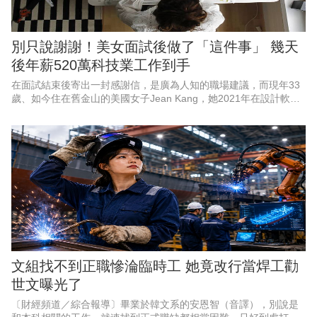
別只說謝謝！美女面試後做了「這件事」 幾天
後年薪520萬科技業工作到手
在面試結束後寄出一封感謝信，是廣為人知的職場建議，而現年33
歲、如今住在舊金山的美國女子Jean Kang，她2021年在設計軟體
公司 Figma的面試結束後，就發了封感謝信，但她更進一步在感謝
信中還
文組找不到正職慘淪臨時工 她竟改行當焊工勸
世文曝光了
〔財經頻道／綜合報導〕畢業於韓文系的安恩智（音譯），別說是