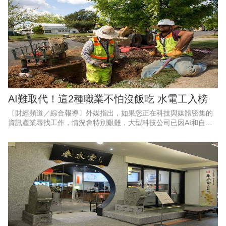
AI難取代！這2種職業不怕沒飯吃 水電工入榜
〔財經頻道／綜合報導〕外媒指出，如果您正在科技與媒體密集的
資訊產業尋找工作，情況會特別艱難，大型科技公司已因AI和自動
化而裁員。對經濟週期更具韌性產業則比較有保障，包括醫療保健
產業及水電工，特別是水電