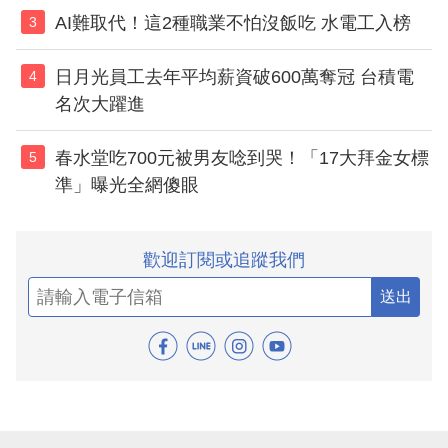
AI難取代！這2種職業不怕沒飯吃 水電工入榜
3
日月光員工去年平均薪資破600萬奪冠 台積電
4
名次大躍進
春水堂吃700元被男友唸到哭！「17大拜金女標
5
準」曝光全網傻眼
歡迎訂閱或追蹤我們
送出