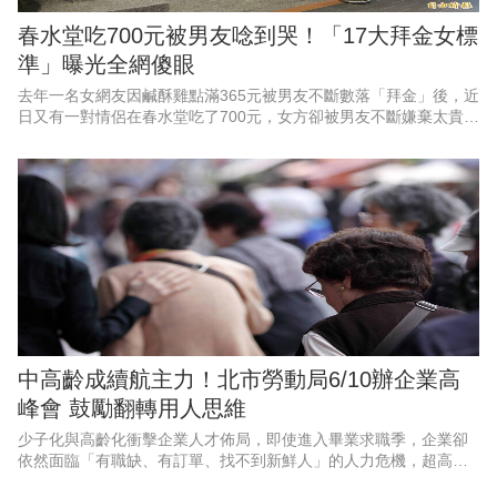
春水堂吃700元被男友唸到哭！「17大拜金女標
準」曝光全網傻眼
去年一名女網友因鹹酥雞點滿365元被男友不斷數落「拜金」後，近
日又有一對情侶在春水堂吃了700元，女方卻被男友不斷嫌棄太貴，
該事件再度引發社群熱烈討論。對此更有網友反諷整理出近年來爆
紅的一套拜金女標準
中高齡成續航主力！北市勞動局6/10辦企業高
峰會 鼓勵翻轉用人思維
少子化與高齡化衝擊企業人才佈局，即使進入畢業求職季，企業卻
依然面臨「有職缺、有訂單、找不到新鮮人」的人力危機，超高齡
社會翻轉人口結構，中高齡人力已然成為企業續航關鍵。台北市勞