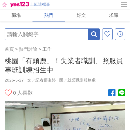
上班這檔事
職場
熱門
好文
求職
首頁
>
熱門討論
>
工作
桃園「有頭鹿」！失業者職訓、照服員
專班訓練招生中
2026-5-27
文／記者鄭淑婷
圖／就業職訓服務處
0
人喜歡