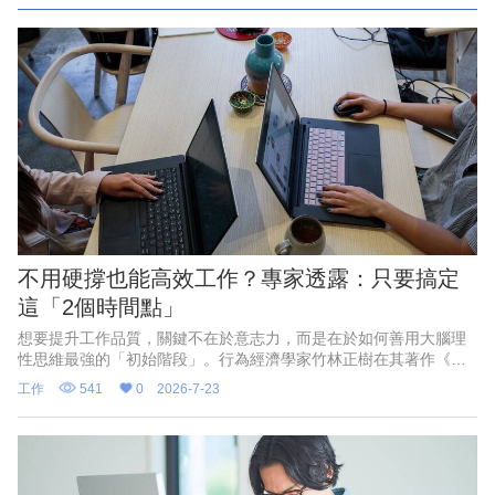
不用硬撐也能高效工作？專家透露：只要搞定
這「2個時間點」
想要提升工作品質，關鍵不在於意志力，而是在於如何善用大腦理
性思維最強的「初始階段」。行為經濟學家竹林正樹在其著作《高
效人士的思考習慣》中指出，早上剛開始工作以及下午午休剛結束
工作
541
0
2026-7-23
時，大腦的專注力最高。由於