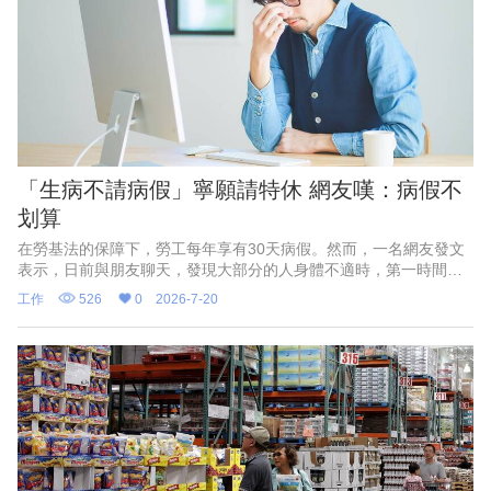
「生病不請病假」寧願請特休 網友嘆：病假不
划算
在勞基法的保障下，勞工每年享有30天病假。然而，一名網友發文
表示，日前與朋友聊天，發現大部分的人身體不適時，第一時間想
到的是請特休而非病假，讓原po十分不解，認為病假明明是法律保
工作
526
0
2026-7-20
障勞工的權益，貼文一出