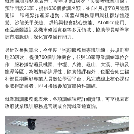
就業職訓服務處表示，今年度第1梯次「失業者職業訓練」
預計開設21班，提供630個參訓名額，並自4月起至8月陸續
開課，課程緊扣產業趨勢，涵蓋AI商務應用與社群媒體經
營、沙龍美甲美睫、烘焙與輕食點心技能、AI office應用、
產品繪圖設計及機車修護實務等多元領域，協助學員精準掌
握市場脈動，深化實務操作能力。
另針對長照需求，今年度「照顧服務員專班訓練」共規劃辦
理23班次，提供760個訓練機會，並與18家專業訓練單位合
作，服務據點遍及桃園、中壢、八德、龜山、大溪、平鎮及
龍潭等區，為增加參訓彈性，除實體課程外，也配合衛生福
利部長期照顧專業人員數位學習平台，凡完成線上核心課程
並取得證書者，即可接續參加實體術科訓練。
就業職訓服務處表示，各項訓練課程詳細資訊，可至桃園市
政府就業職訓服務處官網或台灣就業通查詢。