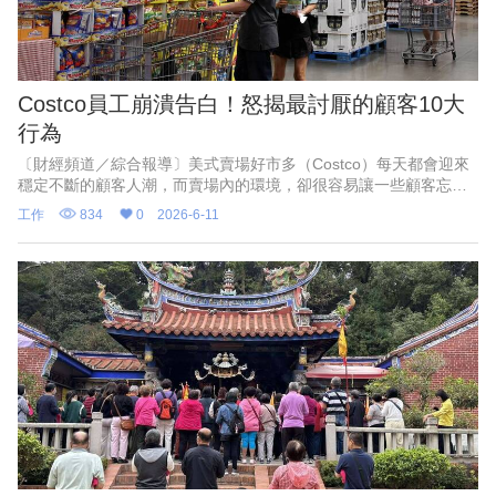
Costco員工崩潰告白！怒揭最討厭的顧客10大
行為
〔財經頻道／綜合報導〕美式賣場好市多（Costco）每天都會迎來
穩定不斷的顧客人潮，而賣場內的環境，卻很容易讓一些顧客忘記
購物禮儀，外媒《FinanceBuzz 》近期就盤點出Costco員工最希望
工作
834
0
2026-6-11
顧