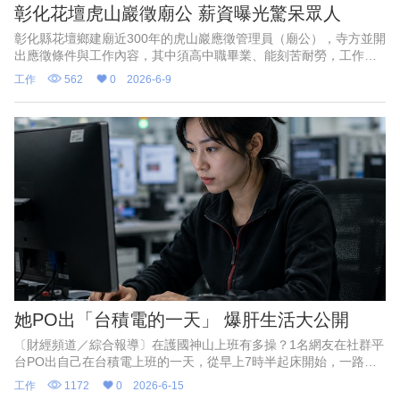
彰化花壇虎山巖徵廟公 薪資曝光驚呆眾人
彰化縣花壇鄉建廟近300年的虎山巖應徵管理員（廟公），寺方並開
出應徵條件與工作內容，其中須高中職畢業、能刻苦耐勞，工作內
容則是維護廟寺安全等，膳食自理。寺方並開出待遇為月薪2萬
工作
562
0
2026-6-9
9500元，與現行勞工最
她PO出「台積電的一天」 爆肝生活大公開
〔財經頻道／綜合報導〕在護國神山上班有多操？1名網友在社群平
台PO出自己在台積電上班的一天，從早上7時半起床開始，一路忙
到晚上9點半才下班，整天被會議、電話與工作排滿，直到半夜才上
工作
1172
0
2026-6-15
床睡覺。長達17個小