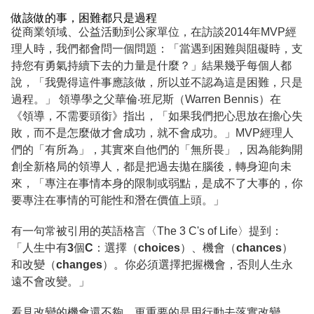
做該做的事，困難都只是過程
從商業領域、公益活動到公家單位，在訪談2014年MVP經
理人時，我們都會問一個問題：
「當遇到困難與阻礙時，支
持您有勇氣持續下去的力量是什麼？」
結果幾乎每個人都
說，
「我覺得這件事應該做，所以並不認為這是困難，只是
過程。」
領導學之父華倫‧班尼斯（Warren Bennis）在
《領導，不需要頭銜》指出，「如果我們把心思放在擔心失
敗，而不是怎麼做才會成功，就不會成功。」MVP經理人
們的「有所為」，其實來自他們的「無所畏」，因為能夠開
創全新格局的領導人，都是把過去拋在腦後，轉身迎向未
來，「專注在事情本身的限制或弱點，是成不了大事的，你
要專注在事情的可能性和潛在價值上頭。」
有一句常被引用的英語格言〈The 3 C's of Life〉提到：
「人生中有3個C：選擇（choices）、機會（chances）
和改變（changes）。你必須選擇把握機會，否則人生永
遠不會改變。」
看見改變的機會還不夠，更重要的是用行動去落實改變，