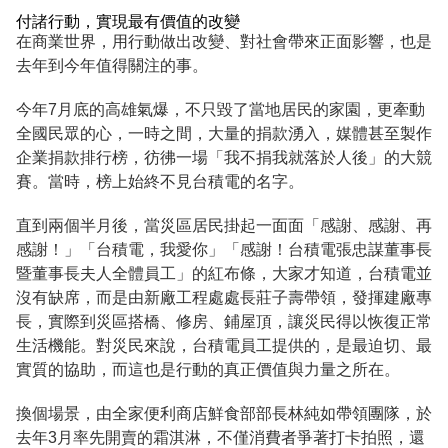
付諸行動，實現最有價值的改變
在商業世界，用行動做出改變、對社會帶來正面影響，也是
去年到今年值得關注的事。
今年7月底的高雄氣爆，不只毀了當地居民的家園，更牽動
全國民眾的心，一時之間，大量的捐款湧入，媒體甚至製作
企業捐款排行榜，彷彿一場「我不捐我就落於人後」的大競
賽。當時，榜上始終不見台積電的名字。
直到兩個半月後，當災區居民掛起一面面「感謝、感謝、再
感謝！」「台積電，我愛你」「感謝！台積電張忠謀董事長
暨董事長夫人全體員工」的紅布條，大家才知道，台積電並
沒有缺席，而是由新廠工程處處長莊子壽帶領，發揮建廠專
長，實際到災區搭橋、修房、鋪屋頂，讓災民得以恢復正常
生活機能。對災民來說，台積電員工提供的，是最迫切、最
實質的協助，而這也是行動的真正價值與力量之所在。
換個場景，由全家便利商店鮮食部部長林純如帶領團隊，於
去年3月率先開賣的霜淇淋，不僅消費者爭著打卡拍照，還