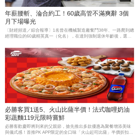
年薪腰斬、淪合約工！60歲高管不滿爽辭 3個
月下場曝光
〔財經頻道／綜合報導〕1名曾在機械製造廠奮鬥38年、一路爬到總
經理職位的60歲精英真一（化名），在達到強制退休年齡後，選擇
婉拒待遇腰斬，且需轉任部屬助手的續聘合約，滿懷期待地迎接自
由人生。
必勝客買1送5、火山比薩半價！法式咖哩奶油
彩蔬麵119元限時嘗鮮
必勝客歡慶即將到來的父親節，搶先推出多款優惠為聚餐增添美味
與儀式感！首推PK APP限定的全口味「火山起司比薩」半價折扣，
最低357元起，還有528元起「火山寵爸餐」及888元起「火山芝心