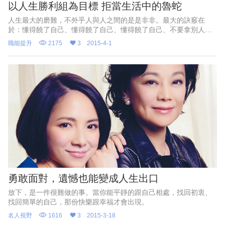
以人生勝利組為目標 拒當生活中的魯蛇
人生最大的磨難，不外乎人與人之間的是是非非。最大的訣竅在
於：懂得饒了自己、懂得饒了自己、懂得饒了自己、不要拿別人的
愚蠢懲罰自己。
職能提升
2175
3
2015-4-1
勇敢面對，遺憾也能變成人生出口
放下，是一件很難做的事。當你能平靜的跟自己相處，找回初衷、
找回簡單的自己，那份快樂跟幸福才會出現。
名人視野
1616
3
2015-3-18