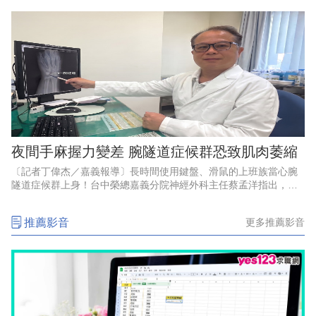
爸發餐」等套
夜間手麻握力變差 腕隧道症候群恐致肌肉萎縮
〔記者丁偉杰／嘉義報導〕長時間使用鍵盤、滑鼠的上班族當心腕
隧道症候群上身！台中榮總嘉義分院神經外科主任蔡孟洋指出，腕
隧道症候群典型症狀包括手掌前三指麻木、刺痛，夜間症狀尤為明
顯，嚴重者甚至可能出現肌肉
推薦影音
更多推薦影音