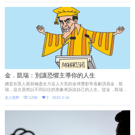
金．凱瑞：別讓恐懼主導你的人生
總是在眾人面前極盡全力逗人大笑的金球獎影帝喜劇演員金．凱
瑞，這次居然以不同以往的形象來訴說自己的人生。從金．凱瑞的
演講中，認識喜劇演員不為人知的另一面。
名人視野
1288
3
2015-2-16