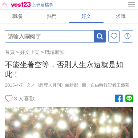
上班這檔事
職場
熱門
好文
求職
首頁
>
好文上架
>
職場新知
不能坐著空等，否則人生永遠就是如
此！
2015-4-7
文／《經理人月刊》編輯部
圖／自由時報記者王藝菘
3
人喜歡