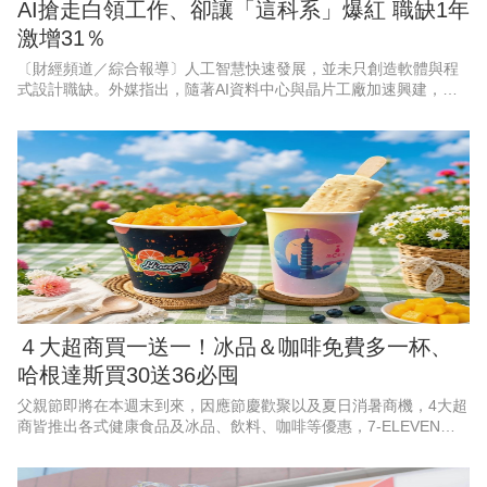
AI搶走白領工作、卻讓「這科系」爆紅 職缺1年
激增31％
〔財經頻道／綜合報導〕人工智慧快速發展，並未只創造軟體與程
式設計職缺。外媒指出，隨著AI資料中心與晶片工廠加速興建，能
打造實體基礎設施的工程人才，正成為美國企業積極爭搶的對象。
以目前職缺成長最快的3個
４大超商買一送一！冰品＆咖啡免費多一杯、
哈根達斯買30送36必囤
父親節即將在本週末到來，因應節慶歡聚以及夏日消暑商機，4大超
商皆推出各式健康食品及冰品、飲料、咖啡等優惠，7-ELEVEN聯
名遊戲《絕區零》，霜淇淋、思樂冰第2件10元；萊爾富果C果昔指
定芋頭品項買一