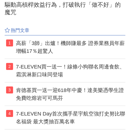
驅動高槓桿效益行為，打破執行「做不好」的
魔咒
熱門文章
高薪「3師」出爐！機師賺最多 證券業務員年薪
1
增幅17％超驚人
7-ELEVEN買一送一！線條小狗聯名周邊食飲、
2
霜淇淋新口味同登場
肯德基買一送一迎618年中慶！達美樂憑學生證
3
免費吃熔岩可可馬芬
7-ELEVEN Day首次攜手星宇航空強打史努比聯
4
名福袋 最大獎抽百萬名車