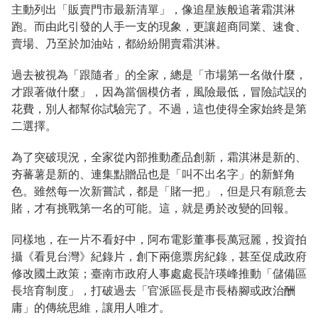
主動列出「販賣門市最新清單」，像追星族般追著霜淇淋
跑。而由此引發的人手一支的現象，更讓超商同業、速食、
賣場、乃至於加油站，都紛紛開賣霜淇淋。
過去被視為「跟隨者」的全家，總是「市場第一名做什麼，
才跟著做什麼」，因為當個模仿者，風險最低，冒險試誤的
花費，別人都幫你試驗完了。不過，這也使得全家始終是第
二選擇。
為了突破現況，全家從內部推動產品創新，霜淇淋是新的、
夯蕃薯是新的、連集點贈品也是「叫不出名字」的新鮮角
色。雖然每一次新嘗試，都是「賭一把」，但是只有願意去
賭，才有挑戰第一名的可能。這，就是勇於改變的回報。
同樣地，在一片不看好中，阿布電影董事長萬冠麗，投資拍
攝《看見台灣》紀錄片，創下兩億票房紀錄，甚至促成政府
修改國土政策；臺南市政府人事處處長許瑛峰推動「儲備區
長培育制度」，打破過去「官派區長是市長樁腳或政治酬
庸」的傳統思維，讓用人唯才。