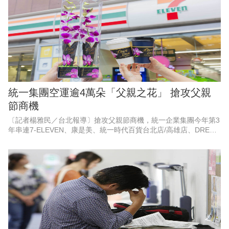
統一集團空運逾4萬朵「父親之花」 搶攻父親
節商機
〔記者楊雅民／台北報導〕搶攻父親節商機，統一企業集團今年第3
年串連7-ELEVEN、康是美、統一時代百貨台北店/高雄店、DREAM
PLAZA、夢時代、統一佳佳、悠旅生活（星巴克）等超過10大品
牌，空