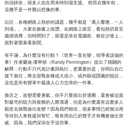
街頭靜坐，很多人也在周末時到場支援。 然而在幾年前，
這幾乎是一件難以想像的事。
以往，各種網路上熱炒的議題，幾乎都是「萬人響應，一人
到場」。大家在臉書上按讚、在網路上留言，看似熱切甚至
義憤填膺，但時間到了，卻還是坐在電腦前、賴在沙發上，
面對著螢幕看新聞。
有不滿，為什麼沒有行動？《世界一直在變，領導者該做的
事》作者蘭迪‧潘寧頓（Randy Pennington）提出了精闢的
解釋：行動不只代表計畫與執行，更重要的是，你明白自己
接下責任，將去迎戰各種或大或小、或外顯或隱藏的抵抗，
這也是所有變革中最讓人心力交瘁的一件事。
換言之，改變需要勇氣，你不只要踏出舒適圈，還會被迫面
對嚴苛的阻力與複雜的人際溝通，但是為什麼還有這麼多人
願意去挑戰做出改變？因為我們相信，很多事情已經無法再
等待別人來救援與幫忙，唯有用自己的雙手才有機會做出突
破。因為，我們深深在乎這些事。