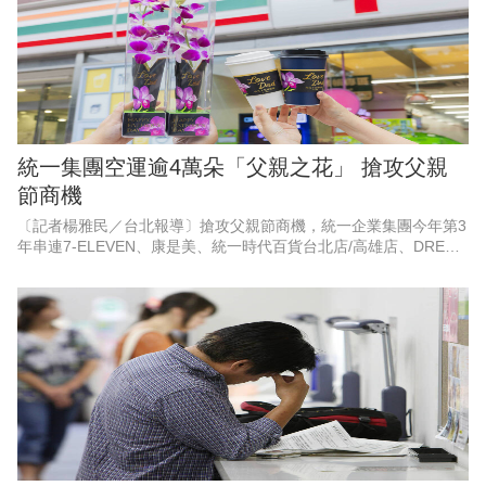
統一集團空運逾4萬朵「父親之花」 搶攻父親
節商機
〔記者楊雅民／台北報導〕搶攻父親節商機，統一企業集團今年第3
年串連7-ELEVEN、康是美、統一時代百貨台北店/高雄店、DREAM
PLAZA、夢時代、統一佳佳、悠旅生活（星巴克）等超過10大品
牌，空