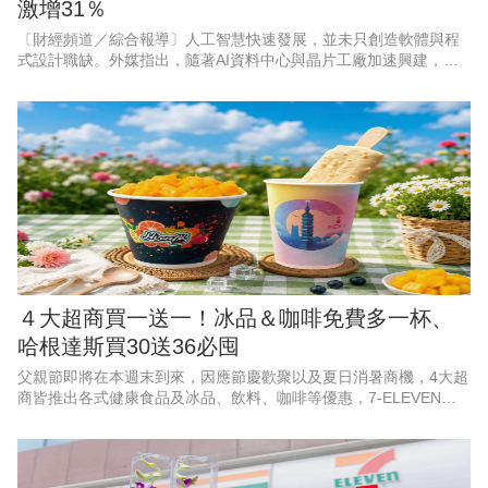
激增31％
〔財經頻道／綜合報導〕人工智慧快速發展，並未只創造軟體與程
式設計職缺。外媒指出，隨著AI資料中心與晶片工廠加速興建，能
打造實體基礎設施的工程人才，正成為美國企業積極爭搶的對象。
以目前職缺成長最快的3個
４大超商買一送一！冰品＆咖啡免費多一杯、
哈根達斯買30送36必囤
父親節即將在本週末到來，因應節慶歡聚以及夏日消暑商機，4大超
商皆推出各式健康食品及冰品、飲料、咖啡等優惠，7-ELEVEN聯
名遊戲《絕區零》，霜淇淋、思樂冰第2件10元；萊爾富果C果昔指
定芋頭品項買一