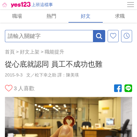
上班這檔事
職場
熱門
好文
求職
首頁
>
好文上架
>
職能提升
從心底就認同 員工不成功也難
2015-9-3
文／松下幸之助 譯：陳美瑛
3
人喜歡