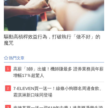
驅動高槓桿效益行為，打破執行「做不好」的
魔咒
熱門文章
高薪「3師」出爐！機師賺最多 證券業務員年薪
1
增幅17％超驚人
7-ELEVEN買一送一！線條小狗聯名周邊食飲、
2
霜淇淋新口味同登場
肯德基買一送一迎618年中慶！達美樂憑學生證
3