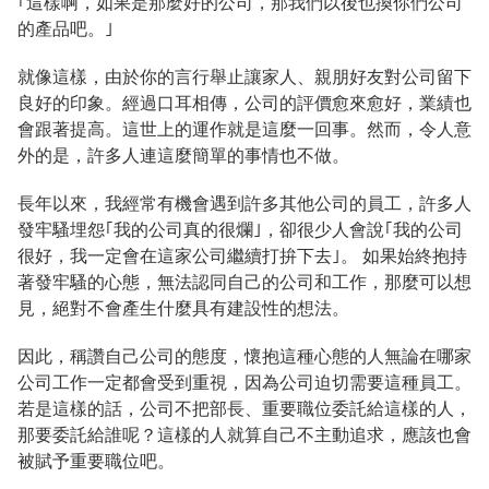
｢這樣啊，如果是那麼好的公司，那我們以後也換你們公司
的產品吧。｣
就像這樣，由於你的言行舉止讓家人、親朋好友對公司留下
良好的印象。經過口耳相傳，公司的評價愈來愈好，業績也
會跟著提高。這世上的運作就是這麼一回事。然而，令人意
外的是，許多人連這麼簡單的事情也不做。
長年以來，我經常有機會遇到許多其他公司的員工，許多人
發牢騷埋怨｢我的公司真的很爛｣，卻很少人會說｢我的公司
很好，我一定會在這家公司繼續打拚下去｣。 如果始終抱持
著發牢騷的心態，無法認同自己的公司和工作，那麼可以想
見，絕對不會產生什麼具有建設性的想法。
因此，稱讚自己公司的態度，懷抱這種心態的人無論在哪家
公司工作一定都會受到重視，因為公司迫切需要這種員工。
若是這樣的話，公司不把部長、重要職位委託給這樣的人，
那要委託給誰呢？這樣的人就算自己不主動追求，應該也會
被賦予重要職位吧。