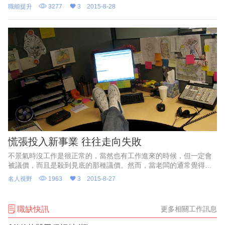
要的就是不能失志，腳踏實地持續努力。
職能提升
3277
3
2015-8-28
慌張投入新事業 往往走向失敗
不景氣時沒工作是很正常的，當然也有工作進來的時候，但一定會
被議價，而且是殺到見底的那種議價。然而，當老闆的通常覺得沒
賺頭也比讓員工無所事事的好，但問題是，接下工作的結果大都會
名人視野
1963
3
2015-8-27
導致失敗。
職缺快訊
更多相關工作訊息