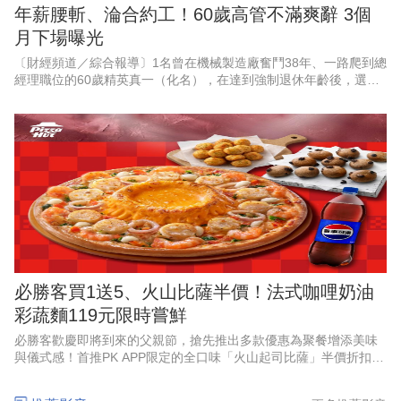
年薪腰斬、淪合約工！60歲高管不滿爽辭 3個
月下場曝光
〔財經頻道／綜合報導〕1名曾在機械製造廠奮鬥38年、一路爬到總
經理職位的60歲精英真一（化名），在達到強制退休年齡後，選擇
婉拒待遇腰斬，且需轉任部屬助手的續聘合約，滿懷期待地迎接自
由人生。
必勝客買1送5、火山比薩半價！法式咖哩奶油
彩蔬麵119元限時嘗鮮
必勝客歡慶即將到來的父親節，搶先推出多款優惠為聚餐增添美味
與儀式感！首推PK APP限定的全口味「火山起司比薩」半價折扣，
最低357元起，還有528元起「火山寵爸餐」及888元起「火山芝心
爸發餐」等套