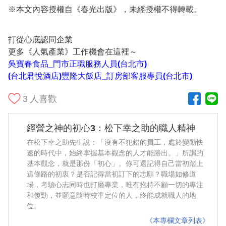
※本文內容授權自《春光出版》，未經授權不得轉載。
打從心底認同企業
更多《人氣產業》工作機會在這裡～
吳寶春食品_門市正職服務人員(台北市)
(台北君悅酒店)豐隆大飯店_訂房部客服專員(台北市)
3
人喜歡
經營之神的初心3：松下幸之助的職人精神
在松下幸之助先生說：「沒有不犯錯的員工，處於變動快
速的時代中，始終掌握基本觀念的人才能勝出。」所謂的
基本觀念，就是那份「初心」。你可還記得自己當初踏上
這條路的初衷？是否記得當初訂下的志願？職場如修道
場，考驗心志同時也打磨專業，唯有抱持不顧一切的專注
和傻勁，並願意隨時校準定位的人，終能成就職人的地
位。
《本專欄文章列表》