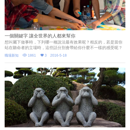
一個關鍵字 讓全世界的人都來幫你
想叫屬下做事時，下列哪一種說法最有效果呢？相反的，若是當你
站在聽命者的立場時，這些話分別會帶給你什麼不一樣的感受呢？
職場新知
1861
3
2016-5-18