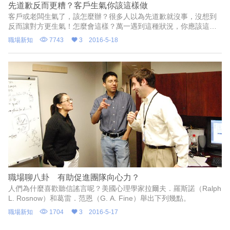
先道歉反而更糟？客戶生氣你該這樣做
客戶或老闆生氣了，該怎麼辦？很多人以為先道歉就沒事，沒想到
反而讓對方更生氣！怎麼會這樣？萬一遇到這種狀況，你應該這樣
做.....
職場新知
7743
3
2016-5-18
職場聊八卦 有助促進團隊向心力？
人們為什麼喜歡聽信謠言呢？美國心理學家拉爾夫．羅斯諾（Ralph
L. Rosnow）和葛雷．范恩（G. A. Fine）舉出下列幾點。
職場新知
1704
3
2016-5-17