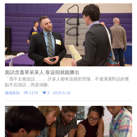
面試含羞草呆呆人 靠這招就能勝出
「我不太會說話……」許多人都有這樣的苦惱，不過溝通對話的重
點不在說話，而是傾聽。
職場新知
2178
3
2016-5-18