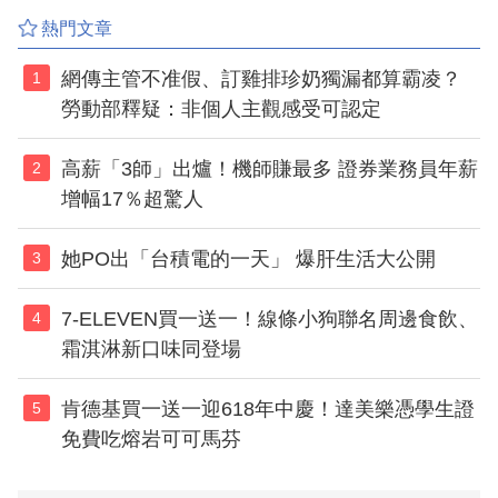
熱門文章
網傳主管不准假、訂雞排珍奶獨漏都算霸凌？
1
勞動部釋疑：非個人主觀感受可認定
高薪「3師」出爐！機師賺最多 證券業務員年薪
2
增幅17％超驚人
她PO出「台積電的一天」 爆肝生活大公開
3
7-ELEVEN買一送一！線條小狗聯名周邊食飲、
4
霜淇淋新口味同登場
肯德基買一送一迎618年中慶！達美樂憑學生證
5
免費吃熔岩可可馬芬