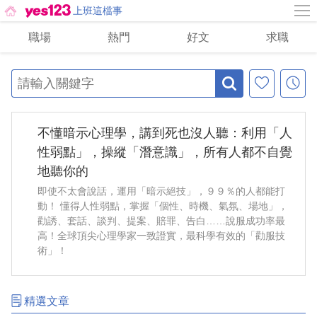
上班這檔事
職場
熱門
好文
求職
不懂暗示心理學，講到死也沒人聽：利用「人
性弱點」，操縱「潛意識」，所有人都不自覺
地聽你的
即使不太會說話，運用「暗示絕技」，９９％的人都能打
動！ 懂得人性弱點，掌握「個性、時機、氣氛、場地」，
勸誘、套話、談判、提案、賠罪、告白……說服成功率最
高！全球頂尖心理學家一致證實，最科學有效的「勸服技
術」！
精選文章