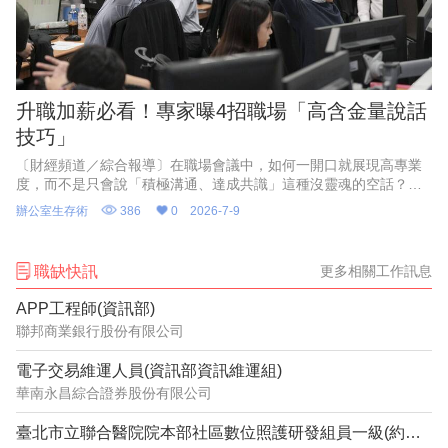
升職加薪必看！專家曝4招職場「高含金量說話
技巧」
〔財經頻道／綜合報導〕在職場會議中，如何一開口就展現高專業
度，而不是只會說「積極溝通、達成共識」這種沒靈魂的空話？專
家表示，職場成功人士的聰明表達，關鍵在於「清晰的全局思維與
辦公室生存術
386
0
2026-7-9
推動事情的智慧」，只要在會
職缺快訊
更多相關工作訊息
APP工程師(資訊部)
聯邦商業銀行股份有限公司
電子交易維運人員(資訊部資訊維運組)
華南永昌綜合證券股份有限公司
臺北市立聯合醫院院本部社區數位照護研發組員一級(約用)管理師(系統分析設計)1150632