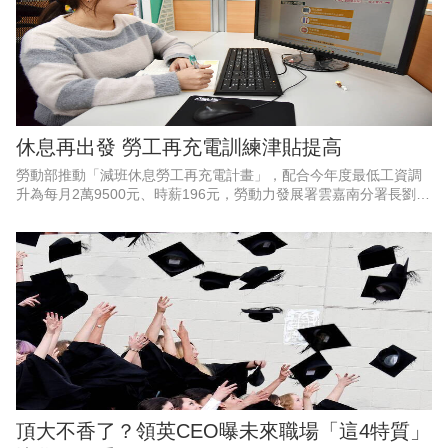
休息再出發 勞工再充電訓練津貼提高
勞動部推動「減班休息勞工再充電計畫」，配合今年度最低工資調
升為每月2萬9500元、時薪196元，勞動力發展署雲嘉南分署長劉邦
棟指出，勞動部同步調整，協助實施減班休息的勞工在工時調整期
間穩定生活、強化職
頂大不香了？領英CEO曝未來職場「這4特質」