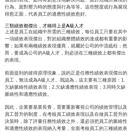
行為、面對壓力時的態度與行為等等。這些態度或行為展現
得愈正面，代表員工的適應性績效愈好。
三類績效都傑出，才稱得上是A級人才
上述是員工在組織中所需的三種績效，每位員工只要在其中
一項績效表現傑出，對於組織整體績效的達成都有重要的影
響；如果有兩種績效表現優異，就屬於公司的中流砥柱；然
而，要成為公司的A級人才，則必須在三種績效上都有傑出
的表現。
前面提到的彼得原理現象，說的正是任務性績效表現傑出的
員工，無法成為A級人才。我認為，這主要有三種原因：1.
欠缺脈絡性績效表現；2.欠缺適應性績效表現；3.同時欠缺
脈絡性和適應性績效。
因此，企業要基業長青，需要重新審視公司的績效管理以及
員工晉升的制度，在考核員工績效表現以及在做員工晉升的
決策時，除了評量任務性績效之外，還必須把員工的脈絡性
和適應性績效的表現納入考量，全面考核員工的三種績效表