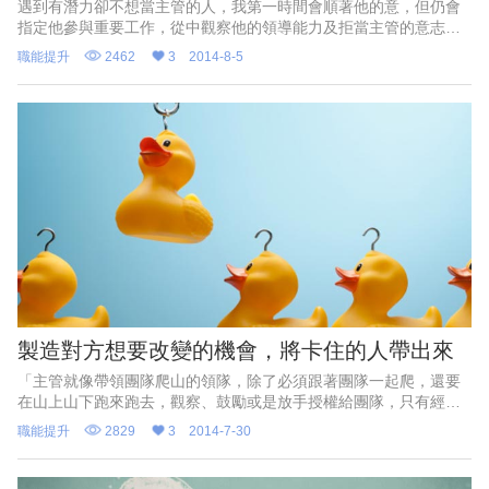
遇到有潛力卻不想當主管的人，我第一時間會順著他的意，但仍會
指定他參與重要工作，從中觀察他的領導能力及拒當主管的意志有
多堅決。待時機成熟，就創造一個意外，讓他不得不臨危受命。
職能提升
2462
3
2014-8-5
製造對方想要改變的機會，將卡住的人帶出來
「主管就像帶領團隊爬山的領隊，除了必須跟著團隊一起爬，還要
在山上山下跑來跑去，觀察、鼓勵或是放手授權給團隊，只有經歷
緩慢的學習過程，才能摸索出主管的節奏感。」
職能提升
2829
3
2014-7-30