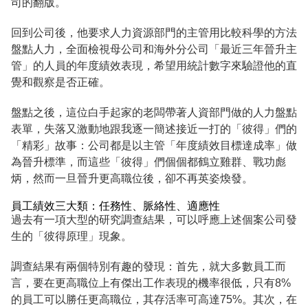
司的翻版。
回到公司後，他要求人力資源部門的主管用比較科學的方法
盤點人力，全面檢視母公司和海外分公司「最近三年晉升主
管」的人員的年度績效表現，希望用統計數字來驗證他的直
覺和觀察是否正確。
盤點之後，這位白手起家的老闆帶著人資部門做的人力盤點
表單，失落又激動地跟我逐一簡述接近一打的「彼得」們的
「精彩」故事：公司都是以主管「年度績效目標達成率」做
為晉升標準，而這些「彼得」們個個都鶴立雞群、戰功彪
炳，然而一旦晉升更高職位後，卻不再英姿煥發。
員工績效三大類：任務性、脈絡性、適應性
過去有一項大型的研究調查結果，可以呼應上述個案公司發
生的「彼得原理」現象。
調查結果有兩個特別有趣的發現：首先，就大多數員工而
言，要在更高職位上有傑出工作表現的機率很低，只有8%
的員工可以勝任更高職位，其存活率可高達75%。其次，在