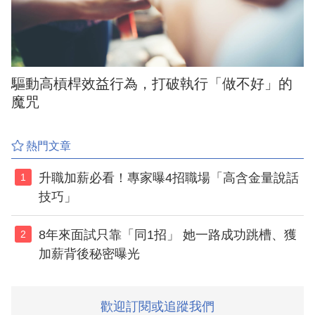
驅動高槓桿效益行為，打破執行「做不好」的
魔咒
熱門文章
升職加薪必看！專家曝4招職場「高含金量說話
1
技巧」
8年來面試只靠「同1招」 她一路成功跳槽、獲
2
加薪背後秘密曝光
歡迎訂閱或追蹤我們