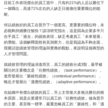
目前工作表現傑出的員工當中，只有約21%的人足以勝任下
一個職位，高達71%左右的人缺乏日後擔任重要職位的能
耐。
何以績效好的員工在晉升下一個更高、更重要的職位時，未
必能夠持續勝任愉快？該項研究指出，這是因為企業多半只
在乎員工「過去」的績效表現，缺乏考慮員工「未來發展」
的潛能。這個解釋固然有其洞察力，但是我認為不夠全面，
我嘗試從績效管理的理論與實務的觀點，來說明這個典型的
人才管理問題。
就績效管理的理論演進而言，員工的績效分成3類，最早被
關注的主要概念是「任務性績效」（task performance），
進而發展出「脈絡性績效」（contextual performance），
晚近才發展出「適應性績效」（adaptive performance）。
在組織中有傑出績效的員工，升上主管後大多無法勝任的根
本原因，就是企業通常只以員工的「任務性績效」做為晉升
的主要、甚至唯一標準，嚴重忽略員工的「脈絡性」和「適