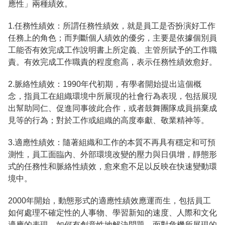
應性」兩種績效。
1.任務性績效：所謂任務性績效，就是員工是否扮演好工作
任務上的角色；而判斷個人績效的優劣，主要是依據個別員
工能否有效完成工作說明書上所定義、主管所賦予的工作職
責。有效完成工作職責的程度愈高，表示任務性績效愈好。
2.脈絡性績效：1990年代初期，有學者開始提出這個概
念，指員工在組織環境中所展現的社會行為表現，包括展現
出幫助同仁、促進同事彼此合作，或者鼓舞團隊成員捐棄成
見等的行為；對於工作或組織的高度奉獻、敬業精神等。
3.適應性績效：隨著組織和工作的本質不再具有穩定和可預
測性，員工面臨內、外部環境改變的壓力與日俱增，靜態形
式的任務性和脈絡性績效，愈來愈不足以反映在快速變動環
境中。
2000年開始，動態形式的適應性績效應運而生，包括員工
如何處理不確定性的人事物、學習新知的速度、人際和文化
適應的表現、如何有創意性地解決問題、面對危機所展現的