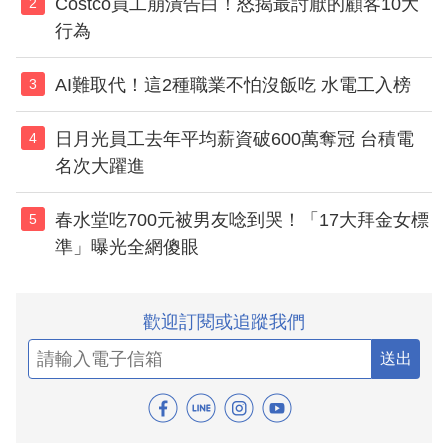
Costco員工崩潰告白！怒揭最討厭的顧客10大
2
行為
AI難取代！這2種職業不怕沒飯吃 水電工入榜
3
日月光員工去年平均薪資破600萬奪冠 台積電
4
名次大躍進
春水堂吃700元被男友唸到哭！「17大拜金女標
5
準」曝光全網傻眼
歡迎訂閱或追蹤我們
送出