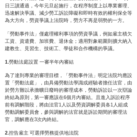
日三讀通過，今年元旦起施行，在程序制度上以專業審理、
迅速解決爭議、減少勞工訴訟障礙和即時有效的權利保全等
為大方向，勞資爭議上法院時，勞方不再是弱勢的一方。
「勞動事件法」僅處理權利事項的勞資爭議，例如雇主積欠
工資、資遣費、加班費、退休金；適用對象範圍則擴大納入
建教生、見習生、技術工、學徒和合作機構的爭議。
1.勞動法庭設置 一審半年內審結
為了達到專業的審理目標，「勞動事件法」明定法院均應設
置「勞動法庭」，由具備勞動法學識或經驗者擔任法官，由
於勞方難以承擔曠日廢時的審理成本，勞動訴訟以一次辯論
終結為原則，第一審應該在6個月內審結。且進入訴訟程序
前有調解階段，將由法官1人以及勞資調解委員各1人組成
勞動調解委員會，參與調解的法官就是訴訟期間的審理法
官，調解應在3次內終結。
2.控告雇主 可選擇勞務提供地法院