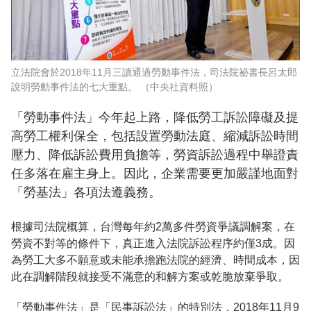
立法院會於2018年11月三讀通過勞動事件法，司法院祕書長呂太郎
說明勞動事件法的七大重點。 （中央社資料照）
「勞動事件法」今年起上路，降低勞工訴訟障礙及提
高勞工權利保全，包括設置勞動法庭、縮減訴訟時間
壓力、降低訴訟費用負擔等，勞資訴訟過程中舉證責
任多落在雇主身上。因此，企業需要更加嚴謹地面對
「勞基法」各項法遵義務。
根據司法院概算，台灣每年約2萬多件勞資爭議調解案，在
勞資不對等的條件下，真正進入法院訴訟程序約僅3成。因
為勞工大多不願意或未能承擔跑法院的經濟、時間成本，因
此在調解階段就接受不滿意的和解方案或乾脆放棄爭取。
「勞動事件法」是「民事訴訟法」的特別法，2018年11月9