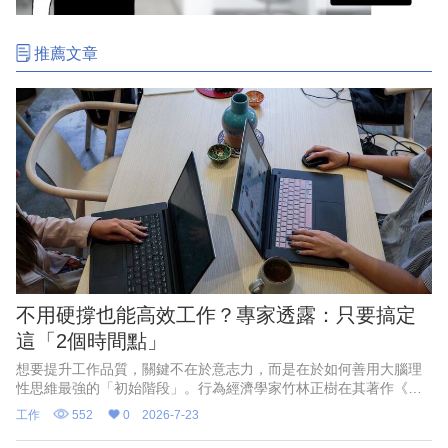
推薦文章
不用硬撐也能高效工作？專家透露：只要搞定
這「2個時間點」
想要提升工作品質，關鍵不在於意志力，而是在於如何善用大腦理
性思維最強的「初始階段」。行為經濟學家竹林正樹在其著作《高
效人士的思考習慣》中指出，早上剛開始工作以及下午午休剛結束
工作
552
0
2026-7-23
時，大腦的專注力最高。由於