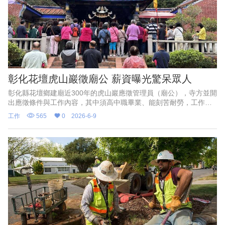
彰化花壇虎山巖徵廟公 薪資曝光驚呆眾人
彰化縣花壇鄉建廟近300年的虎山巖應徵管理員（廟公），寺方並開
出應徵條件與工作內容，其中須高中職畢業、能刻苦耐勞，工作內
容則是維護廟寺安全等，膳食自理。寺方並開出待遇為月薪2萬
工作
565
0
2026-6-9
9500元，與現行勞工最