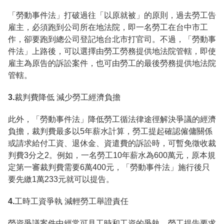
「勞動事件法」打破過往「以原就被」的原則，過去勞工告
雇主，必須跑到公司所在地法院，即一名勞工在台中市工
作，卻要跑到總公司登記地台北市打官司。不過，「勞動事
件法」上路後，可以選擇由勞工勞務提供地法院管轄，即使
雇主為原告的訴訟案件，也可由勞工的最後勞務提供地法院
管轄。
3.裁判費降低 減少勞工經濟負擔
此外，「勞動事件法」降低勞工循法律途徑解決爭議的經濟
負擔，裁判費最多以5年薪水計算，勞工提起確認僱傭關係
或請求給付工資、退休金、資遣費的訴訟時，可暫免徵收裁
判費3分之2。例如，一名勞工10年薪水為600萬元，原本規
定第一審裁判費需要6萬400元，「勞動事件法」施行後只
要先繳1萬233元就可以提告。
4.工時工資爭執 減輕勞工舉證責任
勞資爭議案件中經常可見工時和工資的爭執，勞工提告要求