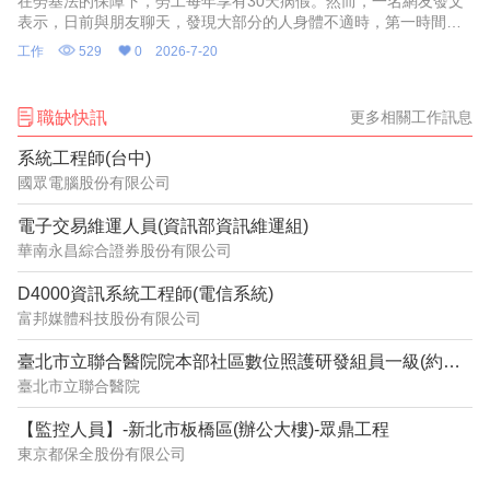
在勞基法的保障下，勞工每年享有30天病假。然而，一名網友發文
表示，日前與朋友聊天，發現大部分的人身體不適時，第一時間想
到的是請特休而非病假，讓原po十分不解，認為病假明明是法律保
工作
529
0
2026-7-20
障勞工的權益，貼文一出
職缺快訊
更多相關工作訊息
系統工程師(台中)
國眾電腦股份有限公司
電子交易維運人員(資訊部資訊維運組)
華南永昌綜合證券股份有限公司
D4000資訊系統工程師(電信系統)
富邦媒體科技股份有限公司
臺北市立聯合醫院院本部社區數位照護研發組員一級(約用)管理師(系統分析設計)1150632
臺北市立聯合醫院
【監控人員】-新北市板橋區(辦公大樓)-眾鼎工程
東京都保全股份有限公司