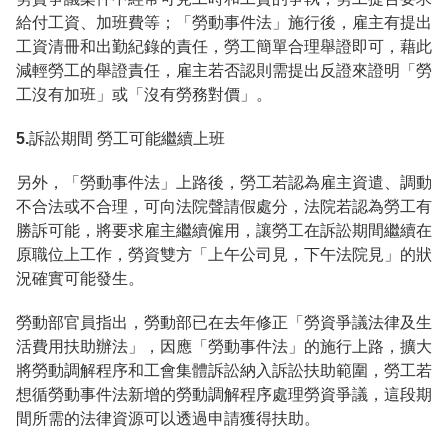
給付工資、加班費等；「勞動事件法」施行後，雇主有提出
工資清冊和出勤紀錄的責任，勞工簡單合理舉證即可，藉此
減輕勞工的舉證責任，雇主若否認則需提出反證來證明「勞
工沒有加班」或「沒有勞務對價」。
5.訴訟期間 勞工可能繼續上班
另外，「勞動事件法」上路後，勞工若認為雇主資遣、調動
不合法或不合理，可向法院聲請假處分，法院若認為勞工有
勝訴可能，將要求雇主繼續僱用，讓勞工在訴訟期間繼續在
原職位上工作，勞資雙方「上午公司見，下午法院見」的狀
況確實可能發生。
勞動部官員指出，勞動部已在去年修正「勞資爭議法律及生
活費用扶助辦法」，因應「勞動事件法」的施行上路，擴大
將勞動調解程序和工會集體訴訟納入訴訟扶助範圍，勞工若
想循勞動事件法新增的勞動調解程序處理勞資爭議，這段期
間所需的法律資源可以透過申請獲得扶助。