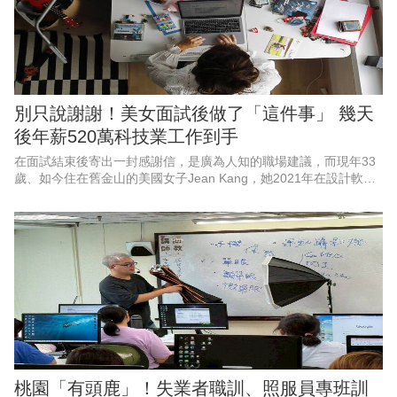
別只說謝謝！美女面試後做了「這件事」 幾天
後年薪520萬科技業工作到手
在面試結束後寄出一封感謝信，是廣為人知的職場建議，而現年33
歲、如今住在舊金山的美國女子Jean Kang，她2021年在設計軟體
公司 Figma的面試結束後，就發了封感謝信，但她更進一步在感謝
信中還
桃園「有頭鹿」！失業者職訓、照服員專班訓