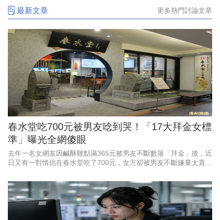
最新文章
更多熱門討論文章
春水堂吃700元被男友唸到哭！「17大拜金女標
準」曝光全網傻眼
去年一名女網友因鹹酥雞點滿365元被男友不斷數落「拜金」後，近
日又有一對情侶在春水堂吃了700元，女方卻被男友不斷嫌棄太貴，
該事件再度引發社群熱烈討論。對此更有網友反諷整理出近年來爆
紅的一套拜金女標準