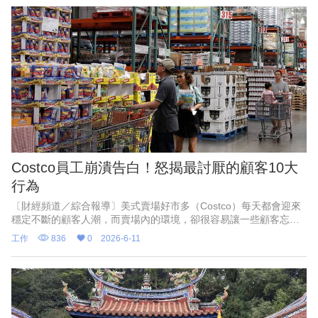
Costco員工崩潰告白！怒揭最討厭的顧客10大
行為
〔財經頻道／綜合報導〕美式賣場好市多（Costco）每天都會迎來
穩定不斷的顧客人潮，而賣場內的環境，卻很容易讓一些顧客忘記
購物禮儀，外媒《FinanceBuzz 》近期就盤點出Costco員工最希望
工作
836
0
2026-6-11
顧