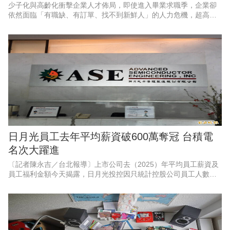
少子化與高齡化衝擊企業人才佈局，即使進入畢業求職季，企業卻
依然面臨「有職缺、有訂單、找不到新鮮人」的人力危機，超高齡
社會翻轉人口結構，中高齡人力已然成為企業續航關鍵。台北市勞
動局與就業服務處為協助企業
日月光員工去年平均薪資破600萬奪冠 台積電
名次大躍進
〔記者陳永吉／台北報導〕上市公司去（2025）年平均員工薪資及
員工福利金額今天揭露，日月光投控因只統計控股公司員工人數，
以平均薪資628.2萬元高居第一，而日前員工薪資引起話題的台積
電，去年員工薪資也