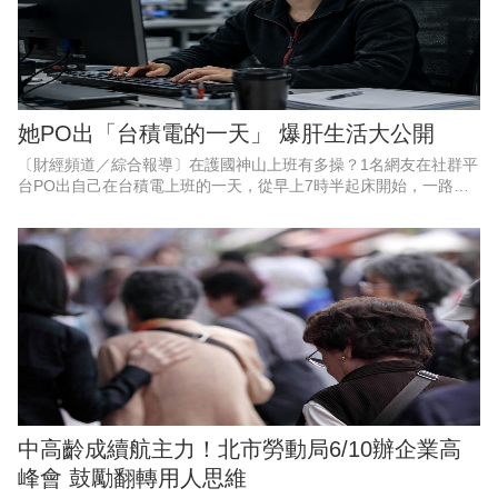
她PO出「台積電的一天」 爆肝生活大公開
〔財經頻道／綜合報導〕在護國神山上班有多操？1名網友在社群平
台PO出自己在台積電上班的一天，從早上7時半起床開始，一路忙
到晚上9點半才下班，整天被會議、電話與工作排滿，直到半夜才上
床睡覺。長達17個小
中高齡成續航主力！北市勞動局6/10辦企業高
峰會 鼓勵翻轉用人思維