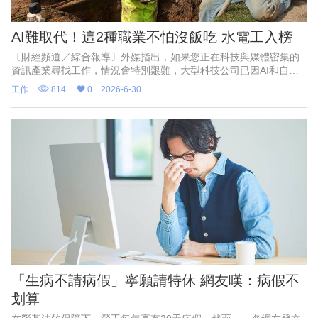
AI難取代！這2種職業不怕沒飯吃 水電工入榜
〔財經頻道／綜合報導〕外媒指出，如果您正在科技與媒體密集的
資訊產業尋找工作，情況會特別艱難，大型科技公司已因AI和自動
化而裁員。對經濟週期更具韌性產業則比較有保障，包括醫療保健
工作
814
0
2026-6-30
產業及水電工，特別是水電
「生病不請病假」寧願請特休 網友嘆：病假不
划算