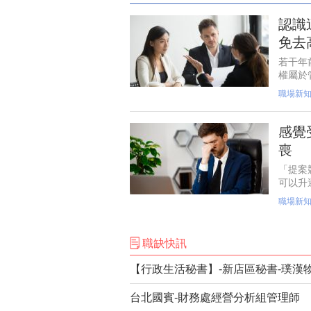
認識
免去
若干年
權屬於
核才可
職場新
美元。
感覺
喪
「提案
可以升
時，都
職場新
趕快想
職缺快訊
【行政生活秘書】-新店區秘書-璞漢
台北國賓-財務處經營分析組管理師