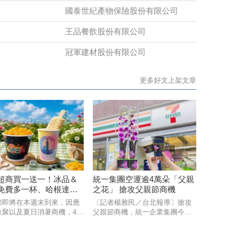
國泰世紀產物保險股份有限公司
王品餐飲股份有限公司
冠軍建材股份有限公司
更多好文上架文章
超商買一送一！冰品＆
統一集團空運逾4萬朵「父親
免費多一杯、哈根達斯
之花」 搶攻父親節商機
送36必囤
節即將在本週末到來，因應
〔記者楊雅民／台北報導〕搶攻
歡聚以及夏日消暑商機，4大
父親節商機，統一企業集團今年
皆推出各式健康食品及冰
第3年串連7-ELEVEN、康是美、