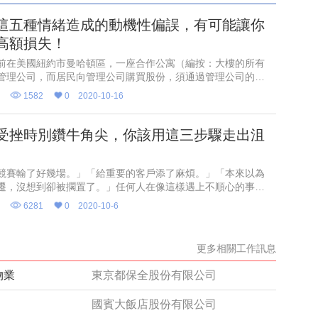
這五種情緒造成的動機性偏誤，有可能讓你
高額損失！
前在美國紐約市曼哈頓區，一座合作公寓（編按：大樓的所有
管理公司，而居民向管理公司購買股份，須通過管理公司的審
入住）居民和大樓的管理委員會起了爭執。爭議的焦點是909
知
1582
0
2020-10-16
這是居民為了
受挫時別鑽牛角尖，你該用這三步驟走出沮
競賽輸了好幾場。」「給重要的客戶添了麻煩。」「本來以為
遷，沒想到卻被擱置了。」任何人在像這樣遇上不順心的事情
會感到沮喪，什麼也不想做。但是一旦陷入沮喪之中，一定要
知
6281
0
2020-10-6
辦法讓自己重新
更多相關工作訊息
物業
東京都保全股份有限公司
國賓大飯店股份有限公司