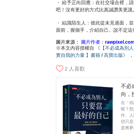
・ 給予正向回應：
在社交場合裡，請
吧！沒有更好的方式比真誠讚美更讓
・ 結識陌生人：
彼此從未見過面，並
面前，握個手，介紹自己。說不定這
圖片來源：
圖片作者：rawpixel.co
※本文內容授權自
《【不必成為別人
實自我的力量 】書籍 / 高寶出版》
，
2
人喜歡
不必
向，
在「你
呢？想
作、人
切只是
是將夢