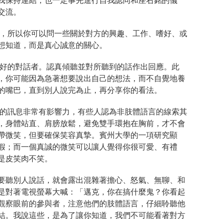
我保持連結，也一定事先進行自我認同和座右銘的儀
交流。
，所以你可以問一些關於對方的興趣、工作、嗜好、或
想知道，而是真心誠意的關心。
好的對話者。認真傾聽並對所聽到的話作出回應。此
，你可能因為急著想要說出自己的想法，而不自覺地養
的嘴巴，直到別人說完為止，再分享你的看法。
的訊息非常有影響力，有些人認為非肢體語言的線索其
態，身體站直、肩膀放鬆，避免雙手環抱在胸前，才不會
帶微笑，但要確保笑容真摯。賓州大學的一項研究顯
假；而一個真誠的微笑可以讓人覺得你很可愛、有禮
是皮笑肉不笑。
要聽別人說話，就會露出混雜著擔心、怒氣、無聊、和
是對著電視螢幕大喊：「邁克，你在搞什麼鬼？你看起
觀察眼前的參與者，注意他們的肢體語言，仔細聆聽他
結。我說這些，是為了讓你知道，我們不可能看著對方