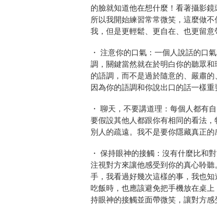
的臉就知道他在想什麼！看著攝影鏡
所以我開始練習常常微笑，這麼做不
我，但是更輕鬆、更自在、也更留意
・ 注意你的口氣：
一個人說話的口氣
調，關鍵當然就在於明白你的聽眾和
的語調，而不是過於隨意的、嚴肅的
因為你的語調和你說出口的話一樣重
・ 聊天，不要講道理：
每個人都有自
要假設其他人都跟你有相同的看法，
別人的疏遠。我不是要你隱藏真正的
・ 保持眼神的接觸：
沒有什麼比和對
注視對方來讓他感受到你的真心聆聽
手，我看過好幾次這樣的事，我也知
吃飯時，也應該避免把手機放在桌上
持眼神的接觸並面帶微笑，讓對方感