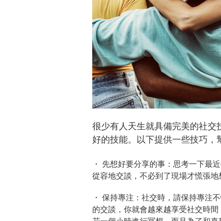
很少有人天生就具備完美的社交
好的技能。以下提供一些技巧，
・ 先想好要分享的事：
思考一下最近
從容地交談，不必到了現場才慌張地
・ 保持專注：
社交時，請保持專注不
的交談，你就會越來越享受社交時間