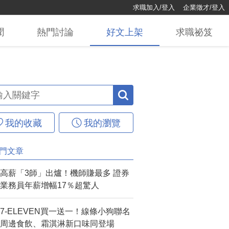
求職加入/登入
企業徵才/登入
聞
熱門
討論
好文
上架
求職
祕笈
我的收藏
我的瀏覽
門文章
高薪「3師」出爐！機師賺最多 證券
業務員年薪增幅17％超驚人
7-ELEVEN買一送一！線條小狗聯名
周邊食飲、霜淇淋新口味同登場