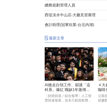
總務規劃管理人員
西堤淡水中山店-大廳見習襄理
會計助理(冠軍欣業-台北內湖)
最新文章
AI搶走白領工作、卻讓「這
４大
科系」爆紅 職缺1年激增
咖啡
31％
買30
〔財經頻道／綜合報導〕人工智
父親
慧快速發展，並未只創造軟體與
節慶
程式設計職缺。外媒指出，隨著
超商