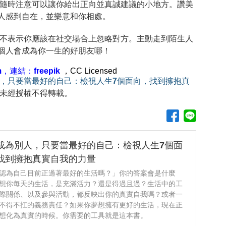
隨時注意可以讓你給出正向並真誠建議的小地方。讚美
人感到自在，並樂意和你相處。
不表示你應該在社交場合上忽略對方。主動走到陌生人
個人會成為你一生的好朋友哪！
m，連結：freepik
，CC Licensed
，只要當最好的自己：檢視人生7個面向，找到擁抱真
未經授權不得轉載。
成為別人，只要當最好的自己：檢視人生7個面
找到擁抱真實自我的力量
認為自己目前正過著最好的生活嗎？」你的答案會是什麼
想你每天的生活，是充滿活力？還是得過且過？生活中的工
際關係、以及參與活動，都反映出你的真實自我嗎？或者一
不得不扛的義務責任？如果你夢想擁有更好的生活，現在正
想化為真實的時候。你需要的工具就是這本書。