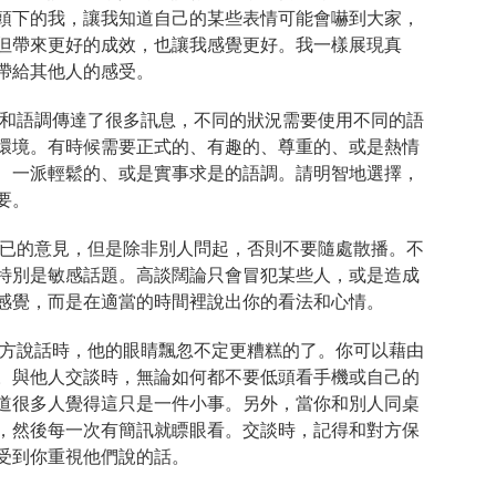
頭下的我，讓我知道自己的某些表情可能會嚇到大家，
但帶來更好的成效，也讓我感覺更好。我一樣展現真
帶給其他人的感受。
和語調傳達了很多訊息，不同的狀況需要使用不同的語
環境。有時候需要正式的、有趣的、尊重的、或是熱情
、一派輕鬆的、或是實事求是的語調。請明智地選擇，
要。
已的意見，但是除非別人問起，否則不要隨處散播。不
特別是敏感話題。高談闊論只會冒犯某些人，或是造成
感覺，而是在適當的時間裡說出你的看法和心情。
方說話時，他的眼睛飄忽不定更糟糕的了。你可以藉由
。與他人交談時，無論如何都不要低頭看手機或自己的
道很多人覺得這只是一件小事。另外，當你和別人同桌
，然後每一次有簡訊就瞟眼看。交談時，記得和對方保
受到你重視他們說的話。