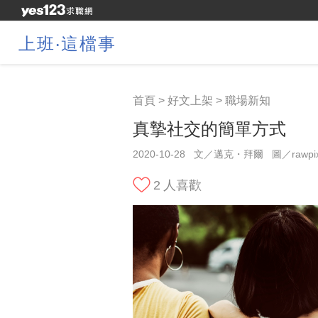
上班‧這檔事
首頁
>
好文上架
>
職場新知
真摯社交的簡單方式
2020-10-28
文／邁克・拜爾
圖／rawpix
2
人喜歡