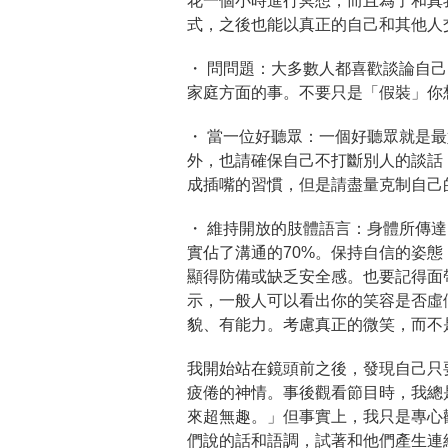
花一個小時進行冥想，而且為了和真
式，之後也能以真正的自己和其他人
・ 問問題：
大多數人都喜歡談論自己
家庭方面的事。不要只是「假裝」你
・ 當一位好聽眾：
一個好聽眾就是最
外，也請確保自己不打斷別人的談話
成插嘴的習慣，但是請盡量克制自己
・ 維持開放的肢體語言：
身體所傳達
實佔了溝通的70%。保持自信的姿
顯得防備或缺乏安全感。也要記得面
示，一般人可以看出你的笑容是否虛
貌、有能力。考慮真正的微笑，而不
我開始站在鏡頭前之後，發現自己只
疲倦的神情。事後觀看節目時，我總
來超無趣。」但事實上，我只是專心
們說的話和語調，試著和他們產生連