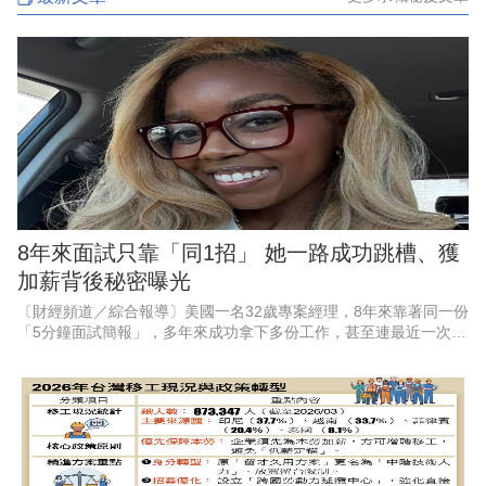
8年來面試只靠「同1招」 她一路成功跳槽、獲
加薪背後秘密曝光
〔財經頻道／綜合報導〕美國一名32歲專案經理，8年來靠著同一份
「5分鐘面試簡報」，多年來成功拿下多份工作，甚至連最近一次內
部轉職，也因此順利加薪5%。他透露，自己從2018年開始，每場面
試幾乎都使用同