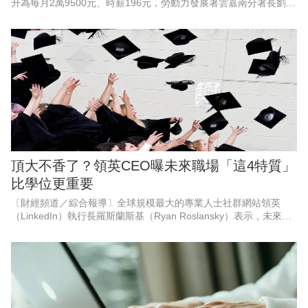
升為每月2萬9500元、時薪196元，勞動力發展署雲嘉南分署長劉邦
棟指出，勞動部同步調整，協助實施減班休息的勞工在工時調整期
間穩定生活、強化職
頂大不香了？領英CEO曝未來職場「這4特質」
比學位更重要
〔財經頻道／綜合報導〕全球規模最大的專業人士社群網站領英
（LinkedIn）執行長羅斯蘭斯基（Ryan Roslansky）表示，未來的
工作不再屬於那些擁有頂尖學位或就讀頂尖大學的人，而是屬於那
些適應