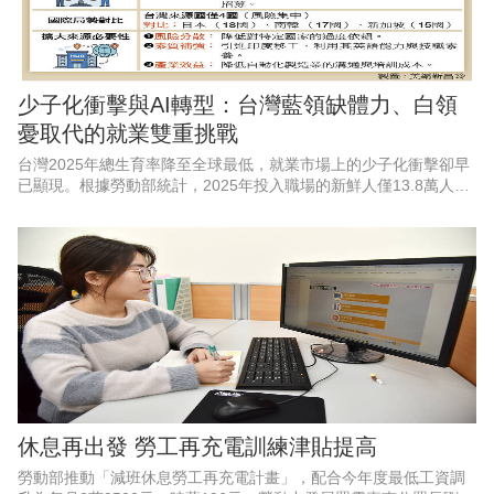
少子化衝擊與AI轉型：台灣藍領缺體力、白領
憂取代的就業雙重挑戰
台灣2025年總生育率降至全球最低，就業市場上的少子化衝擊卻早
已顯現。根據勞動部統計，2025年投入職場的新鮮人僅13.8萬人，
較5年前減少逾3萬人，外界期待近年AI的加速應用，有助於緩解國
內缺工狀況
休息再出發 勞工再充電訓練津貼提高
勞動部推動「減班休息勞工再充電計畫」，配合今年度最低工資調