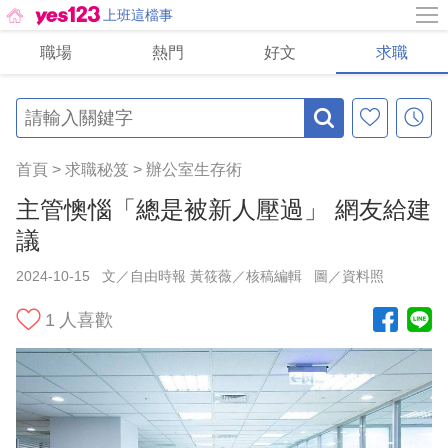
上班這檔事
職場
熱門
好文
求職
首頁
>
求職秘笈
>
辦公室生存術
主管懊惱「總是被新人壓過」 網友給建
議
2024-10-15
文／自由時報 黃筱薇／核稿編輯
圖／資料照
1
人喜歡