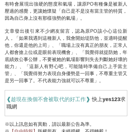
有時會展現出強硬的態度和氣場，讓原PO有種像是被新人
壓過的感覺，更讓她懷疑「自己是不是沒有當主管的特質，
因為自己身上沒有那樣強勢的氣場」。
文章發出後引來不少網友留言，認為原PO該小心這位新
人，「如果我遇到這種新人，我會開始堤防他，並適時提醒
他，你還是他的上司」、「職場上沒有真正的朋友，正常人
人都會搶上位或是眼前表現機會」、「我覺得就提防她，年
底績效公事公辦，不要被她的氣場影響到失去判斷她好壞的
能力」、「這新人有野心吧，可能隨時準備自己上手當主
管」、「我覺得努力表現自身優勢是一回事，不尊重主管又
是另一回事了。不代表能力強就可以不尊重」。
❰趁現在換個不會被取代的好工作❱
快上yes123求
職網
※以上訊息如有異動，請以最新公告為準。
※
【自由時報】
版權所有，未經授權，不得轉載！