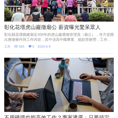
彰化花壇虎山巖徵廟公 薪資曝光驚呆眾人
彰化縣花壇鄉建廟近300年的虎山巖應徵管理員（廟公），寺方並開
出應徵條件與工作內容，其中須高中職畢業、能刻苦耐勞，工作內
容則是維護廟寺安全等，膳食自理。寺方並開出待遇為月薪2萬
工作
565
0
2026-6-9
9500元，與現行勞工最
不用硬撐也能高效工作？專家透露：只要搞定