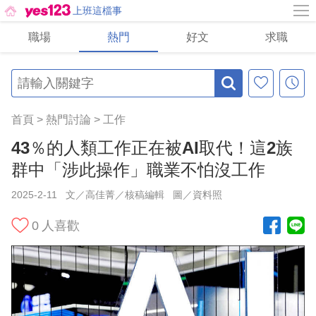
上班這檔事
職場
熱門
好文
求職
首頁
>
熱門討論
>
工作
43％的人類工作正在被AI取代！這2族
群中「涉此操作」職業不怕沒工作
2025-2-11
文／高佳菁／核稿編輯
圖／資料照
0
人喜歡