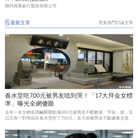
聯邦商業銀行股份有限公司
最新文章
更多熱門討論文章
春水堂吃700元被男友唸到哭！「17大拜金女標
準」曝光全網傻眼
去年一名女網友因鹹酥雞點滿365元被男友不斷數落「拜金」後，近
日又有一對情侶在春水堂吃了700元，女方卻被男友不斷嫌棄太貴，
該事件再度引發社群熱烈討論。對此更有網友反諷整理出近年來爆
紅的一套拜金女標準