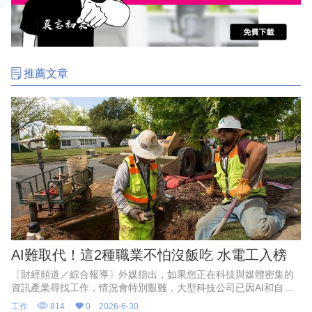
推薦文章
AI難取代！這2種職業不怕沒飯吃 水電工入榜
〔財經頻道／綜合報導〕外媒指出，如果您正在科技與媒體密集的
資訊產業尋找工作，情況會特別艱難，大型科技公司已因AI和自動
化而裁員。對經濟週期更具韌性產業則比較有保障，包括醫療保健
工作
814
0
2026-6-30