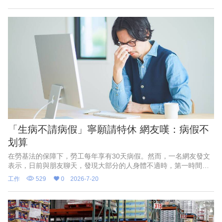
產業及水電工，特別是水電
「生病不請病假」寧願請特休 網友嘆：病假不
划算
在勞基法的保障下，勞工每年享有30天病假。然而，一名網友發文
表示，日前與朋友聊天，發現大部分的人身體不適時，第一時間想
到的是請特休而非病假，讓原po十分不解，認為病假明明是法律保
工作
529
0
2026-7-20
障勞工的權益，貼文一出