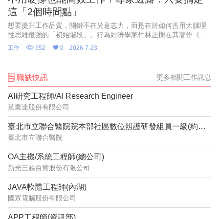
這「2個時間點」
想要提升工作品質，關鍵不在於意志力，而是在於如何善用大腦理
性思維最強的「初始階段」。行為經濟學家竹林正樹在其著作《高
效人士的思考習慣》中指出，早上剛開始工作以及下午午休剛結束
工作
552
0
2026-7-23
時，大腦的專注力最高。由於
職缺快訊
更多相關工作訊息
AI研究工程師/AI Research Engineer
英業達股份有限公司
臺北市立聯合醫院院本部社區數位照護研發組員一級(約用)管理師(系統分析設計)1150632
臺北市立聯合醫院
OA主機/系統工程師(總公司)
新光三越百貨股份有限公司
JAVA軟體工程師(內湖)
國眾電腦股份有限公司
APP工程師(資訊部)