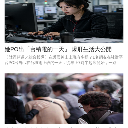
她PO出「台積電的一天」 爆肝生活大公開
〔財經頻道／綜合報導〕在護國神山上班有多操？1名網友在社群平
台PO出自己在台積電上班的一天，從早上7時半起床開始，一路忙
到晚上9點半才下班，整天被會議、電話與工作排滿，直到半夜才上
床睡覺。長達17個小