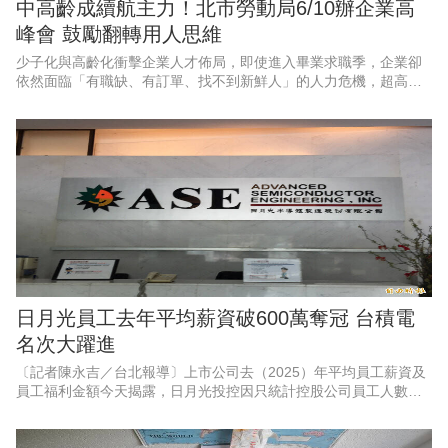
中高齡成續航主力！北市勞動局6/10辦企業高
峰會 鼓勵翻轉用人思維
少子化與高齡化衝擊企業人才佈局，即使進入畢業求職季，企業卻
依然面臨「有職缺、有訂單、找不到新鮮人」的人力危機，超高齡
社會翻轉人口結構，中高齡人力已然成為企業續航關鍵。台北市勞
動局與就業服務處為協助企業
日月光員工去年平均薪資破600萬奪冠 台積電
名次大躍進
〔記者陳永吉／台北報導〕上市公司去（2025）年平均員工薪資及
員工福利金額今天揭露，日月光投控因只統計控股公司員工人數，
以平均薪資628.2萬元高居第一，而日前員工薪資引起話題的台積
電，去年員工薪資也