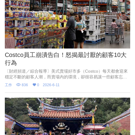
Costco員工崩潰告白！怒揭最討厭的顧客10大
行為
〔財經頻道／綜合報導〕美式賣場好市多（Costco）每天都會迎來
穩定不斷的顧客人潮，而賣場內的環境，卻很容易讓一些顧客忘記
購物禮儀，外媒《FinanceBuzz 》近期就盤點出Costco員工最希望
工作
836
0
2026-6-11
顧