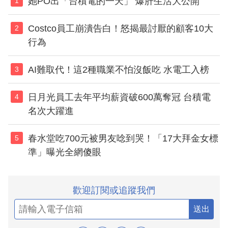
她PO出「台積電的一天」 爆肝生活大公開
1
Costco員工崩潰告白！怒揭最討厭的顧客10大
2
行為
AI難取代！這2種職業不怕沒飯吃 水電工入榜
3
日月光員工去年平均薪資破600萬奪冠 台積電
4
名次大躍進
春水堂吃700元被男友唸到哭！「17大拜金女標
5
準」曝光全網傻眼
歡迎訂閱或追蹤我們
送出