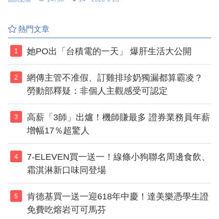
歷產出之後、開始大量練習面試題目，但為什麼總是表現不佳呢？
藉由此篇文章分享一些面試小眉角，透過這些小技巧來提高你的錄
取機會。
熱門文章
她PO出「台積電的一天」 爆肝生活大公開
1
網傳主管不准假、訂雞排珍奶獨漏都算霸凌？
2
勞動部釋疑：非個人主觀感受可認定
高薪「3師」出爐！機師賺最多 證券業務員年薪
3
增幅17％超驚人
7-ELEVEN買一送一！線條小狗聯名周邊食飲、
4
霜淇淋新口味同登場
肯德基買一送一迎618年中慶！達美樂憑學生證
5
免費吃熔岩可可馬芬