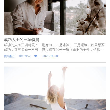
成功人士的三項特質
成功的人有三項特質：一是努力，二是才幹， 三是運氣，如果想要
成功，這三者缺一不可；但是還有另外一項很重要的要件，但卻常
常被忽略：我們的成功取決我們於他人的互動方式。但在互動過程
職能提升
3952
0
2020-11-20
中，我們都扮演不同的角色，在 Adam Grant 《給予》書中提到，
互動過程中，角色分別可分為三者類行：索取者（Takers）、給予
者（Givers）、 互利者（Matchers）。