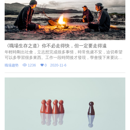
《職場生存之道》你不必走得快，但一定要走得遠
年輕時剛出社會，立志想完成很多事情，時常焦慮不安，迫切希望
可以多學習很多東西。工作一段時間後才發現，學會慢下來要比快
來得重要；我們不需要走得很快，但是慢慢走，相信我們能走得更
職場趨勢
1236
0
2020-11-6
穩健、更遠。透過此篇文章將提到那些學校沒有教事情、主管不會
花時間跟你說的職場生存之道。