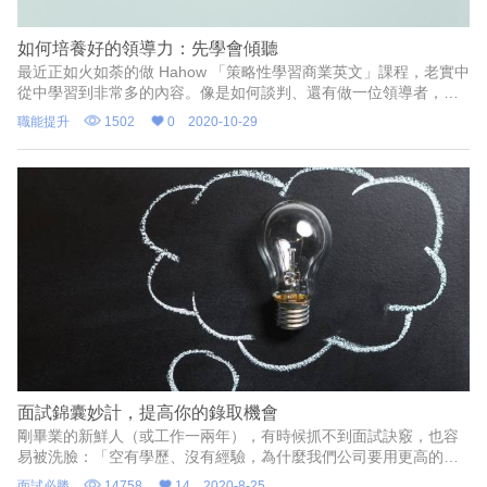
如何培養好的領導力：先學會傾聽
最近正如火如荼的做 Hahow 「策略性學習商業英文」課程，老實中
從中學習到非常多的內容。像是如何談判、還有做一位領導者，如
何建立清楚的目標，以前讀了不少這類型的書籍，但真的實戰經驗
職能提升
1502
0
2020-10-29
累積比什麼還有重要。
面試錦囊妙計，提高你的錄取機會
剛畢業的新鮮人（或工作一兩年），有時候抓不到面試訣竅，也容
易被洗臉：「空有學歷、沒有經驗，為什麼我們公司要用更高的薪
水來聘請你們，抑或是我們請有經驗的就好了呀！」有了學歷、履
面試必勝
14758
14
2020-8-25