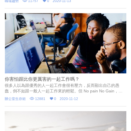
職場趨勢
11757
0
2020-11-13
識，都與無法與現實社會做接軌。但到底為什麼我們要等到畢業
前，才意識到這些危機呢？而且我們是不是太匆促找到一份工作，
快快上工呢？
你害怕跟比你更厲害的一起工作嗎？
很多人以為跟優秀的人一起工作會很有壓力，反而顯出自己的愚
蠢，倒不如跟一般人一起工作來的輕鬆。但 No pain No Gain，跟
優秀的一起工作會將你拉到另一個高度，學習到更有效率的工作方
辦公室生存術
12881
0
2020-11-12
式，讓你遇見更有深度的思考、更廣闊的視野、以及更厲害的策
略。