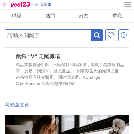
上班這檔事
職場
熱門
好文
求職
鋼鐵 “V” 走闖職場
精品業數據分析師 | 不斷敲打和錘鍊後，造就了鋼鐵般的品
質，於是『鋼鐵Ｖ』就此誕生。| 用有限生命的知識力量，
來衝撞舊有社會體系。關鍵評論網、XChange、
CakeResume和面試趣專欄作家。
精選文章