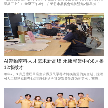
星期三上午10時至下午3時，在新竹市晶宴會館御豐館2樓舉辦「新
竹地區畢業季」大型現場徵才活動。現場匯集53家熱門廠商，其中
科技業廠商高達37
AI帶動南科人才需求新高峰 永康就業中心8月推
12場徵才
每年7、8 月是應屆畢業生求職及民眾尋求轉換跑道的黃金期，隨著
AI人工智慧應用帶動高階封測與先進製造產業鏈強勁需求，南部科
學園區產能持續擴充，周邊供應鏈也出現龐大人力，勞動部勞動力
發展署雲嘉南分署永康