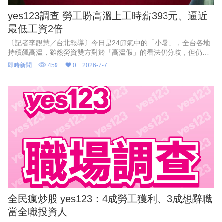
yes123調查 勞工盼高溫上工時薪393元、逼近
最低工資2倍
〔記者李靚慧／台北報導〕今日是24節氣中的「小暑」，全台各地
持續飆高溫，雖然勞資雙方對於「高溫假」的看法仍分歧，但仍有
高達98%的勞方希望能有「高溫津貼」，且認為平均每個月「至
即時新聞
459
0
2026-7-7
少」補貼2367元，但資
全民瘋炒股 yes123：4成勞工獲利、3成想辭職
當全職投資人