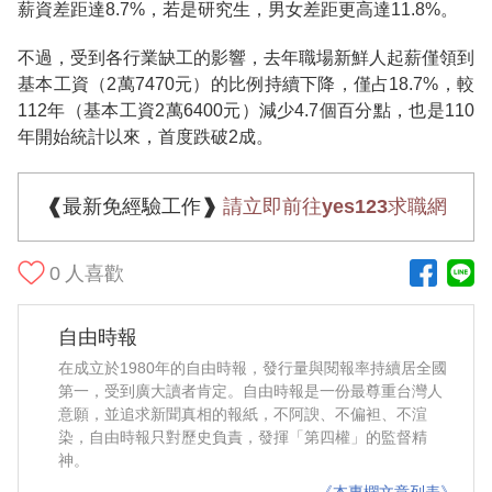
薪資差距達8.7%，若是研究生，男女差距更高達11.8%。
不過，受到各行業缺工的影響，去年職場新鮮人起薪僅領到
基本工資（2萬7470元）的比例持續下降，僅占18.7%，較
112年（基本工資2萬6400元）減少4.7個百分點，也是110
年開始統計以來，首度跌破2成。
❰最新免經驗工作❱
請立即前往yes123求職網
0
人喜歡
自由時報
在成立於1980年的自由時報，發行量與閱報率持續居全國
第一，受到廣大讀者肯定。自由時報是一份最尊重台灣人
意願，並追求新聞真相的報紙，不阿諛、不偏袒、不渲
染，自由時報只對歷史負責，發揮「第四權」的監督精
神。