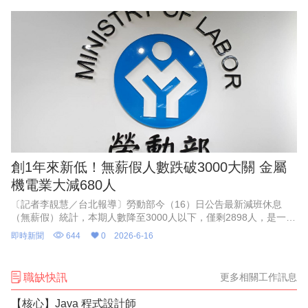
創1年來新低！無薪假人數跌破3000大關 金屬
機電業大減680人
〔記者李靚慧／台北報導〕勞動部今（16）日公告最新減班休息
（無薪假）統計，本期人數降至3000人以下，僅剩2898人，是一年
來新低紀錄；其中91%、2639人集中在製造業，更有194家事業單
即時新聞
644
0
2026-6-16
位表達受美
職缺快訊
更多相關工作訊息
【核心】Java 程式設計師