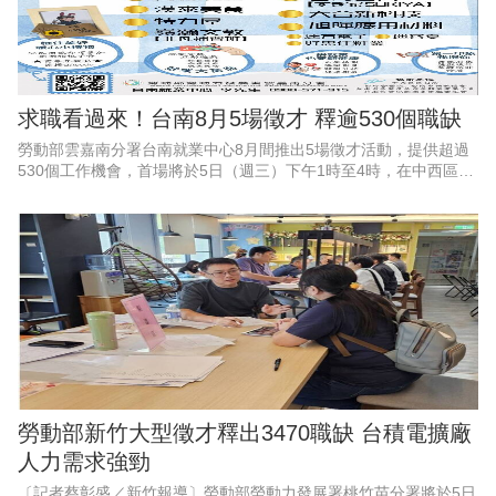
求職看過來！台南8月5場徵才 釋逾530個職缺
勞動部雲嘉南分署台南就業中心8月間推出5場徵才活動，提供超過
530個工作機會，首場將於5日（週三）下午1時至4時，在中西區公
所6樓會議室舉辦「框住父愛，幸福就業」父親節徵才活動，邀集9
家企業現場徵才、
勞動部新竹大型徵才釋出3470職缺 台積電擴廠
人力需求強勁
〔記者蔡彰盛／新竹報導〕勞動部勞動力發展署桃竹苗分署將於5日