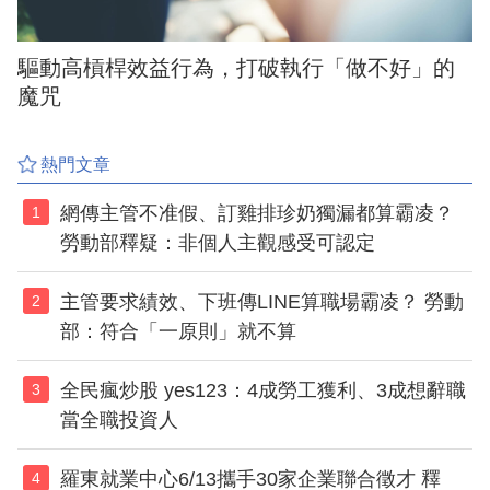
驅動高槓桿效益行為，打破執行「做不好」的
魔咒
熱門文章
網傳主管不准假、訂雞排珍奶獨漏都算霸凌？
1
勞動部釋疑：非個人主觀感受可認定
主管要求績效、下班傳LINE算職場霸凌？ 勞動
2
部：符合「一原則」就不算
全民瘋炒股 yes123：4成勞工獲利、3成想辭職
3
當全職投資人
羅東就業中心6/13攜手30家企業聯合徵才 釋
4