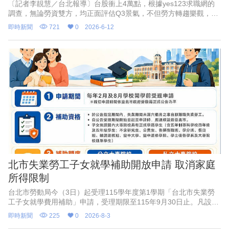
〔記者李靚慧／台北報導〕台股衝上4萬點，根據yes123求職網的
調查，無論勞資雙方，均正面評估Q3景氣，不但勞方轉趨樂觀，資
方的樂觀度更創5季新高！但值得注意的是，台股狂飆出現「全民瘋
即時新聞
721
0
2026-6-12
炒股」現象，高達
北市失業勞工子女就學補助開放申請 取消家庭
所得限制
台北市勞動局今（3日）起受理115學年度第1學期「台北市失業勞
工子女就學費用補助」申請，受理期限至115年9月30日止。凡設籍
北市、於4月1日至9月30日非自願離職失業之勞工，其子女就讀國
即時新聞
225
0
2026-8-3
內大專校院並