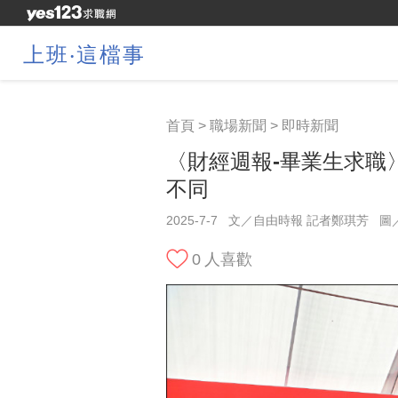
上班‧這檔事
首頁
>
職場新聞
>
即時新聞
〈財經週報-畢業生求職
不同
2025-7-7
文／自由時報 記者鄭琪芳
圖
0
人喜歡