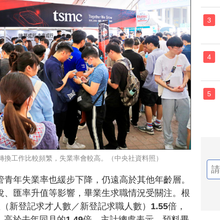
3
4
5
，轉換工作比較頻繁，失業率會較高。（中央社資料照）
管青年失業率也緩步下降，仍遠高於其他年齡層。
稅、匯率升值等影響，畢業生求職情況受關注。根
（新登記求才人數／新登記求職人數）1.55倍，
，高於去年同月的1.49倍。主計總處表示，預料畢