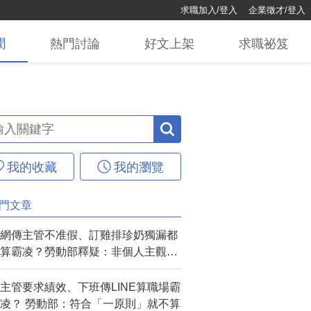
求職加入/登入
企業徵才/登入
聞
熱門
討論
好文
上架
求職
祕笈
我的收藏
我的瀏覽
門文章
網傳主管不准假、訂雞排珍奶獨漏都
算霸凌？勞動部釋疑：非個人主觀感
受可認定
主管要求績效、下班傳LINE算職場霸
凌？ 勞動部：符合「一原則」就不算