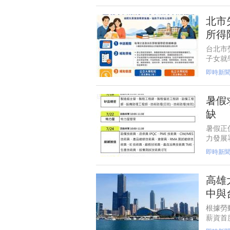
北市
所得
台北市
子女就
市、於
即時新
專校院
暑假
缺
暑假正
力發展
徵才活
即時新
師、設
高雄
中與
根據勞
薪資首