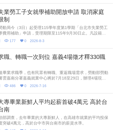
失業勞工子女就學補助開放申請 取消家庭
限制
勞動局今（3日）起受理115學年度第1學期「台北市失業勞工
學費用補助」申請，受理期限至115年9月30日止。凡設籍北
4月1日至9月30日非自願離職失業之勞工，其子女就讀國內大
聞
177
0
2026-8-3
並
求職、轉職一次到位 嘉義4場徵才釋330職
值畢業求職季，也有民眾有轉職、重返職場需求，勞動部勞動
署雲嘉南分署嘉義就業中心將於7月18至29日，辦理4場現場
動，包括半導體封測大廠矽品精密工業等企業，招募製程工程
聞
486
0
2026-7-16
備工程師、
大專畢業新鮮人平均起薪首破4萬元 高於台
台南
動部調查，去年畢業的大專新鮮人，在高雄市就業的平均投保
度突破4萬元，高於台中市與台南市的薪資水準。