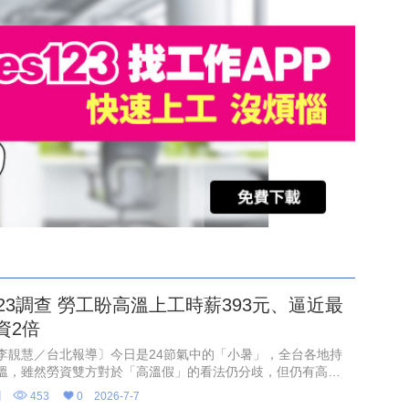
s123調查 勞工盼高溫上工時薪393元、逼近最
資2倍
李靚慧／台北報導〕今日是24節氣中的「小暑」，全台各地持
溫，雖然勞資雙方對於「高溫假」的看法仍分歧，但仍有高達
的勞方希望能有「高溫津貼」，且認為平均每個月「至少」補貼
聞
453
0
2026-7-7
元，但資