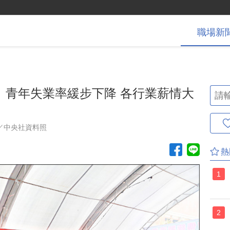
職場
新
〉青年失業率緩步下降 各行業薪情大
／中央社資料照
熱
1
2