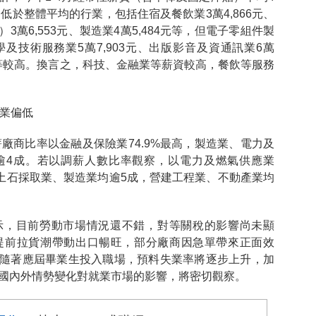
薪資低於整體平均的行業，包括住宿及餐飲業3萬4,866元、
萬6,553元、製造業4萬5,484元等，但電子零組件製
學及技術服務業5萬7,903元、出版影音及資通訊業6萬
60元等較高。換言之，科技、金融業等薪資較高，餐飲等服務
務業偏低
薪廠商比率以金融及保險業74.9%最高，製造業、電力及
逾4成。若以調薪人數比率觀察，以電力及燃氣供應業
及土石採取業、製造業均逾5成，營建工程業、不動產業均
示，目前勞動市場情況還不錯，對等關稅的影響尚未顯
提前拉貨潮帶動出口暢旺，部分廠商因急單帶來正面效
隨著應屆畢業生投入職場，預料失業率將逐步上升，加
，國內外情勢變化對就業市場的影響，將密切觀察。