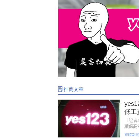
推薦文章
ye
低工
〔記者
續飆高
98%
即時新
2367