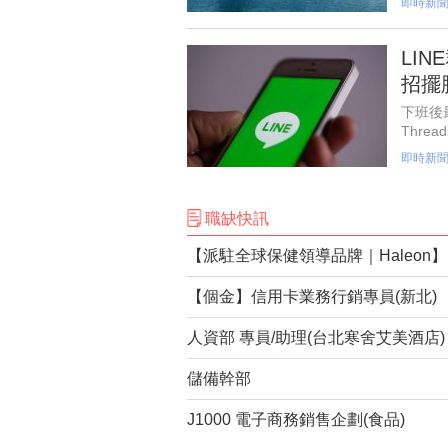
即時新
LI
招擺
下班後
Thr
只要有
即時新
「下
職缺快訊
【個金】信用卡業務行銷專員(新北)
人資部 專員/助理(台北寒舍艾美酒店)
儲備幹部
J1000 電子商務銷售企劃(食品)