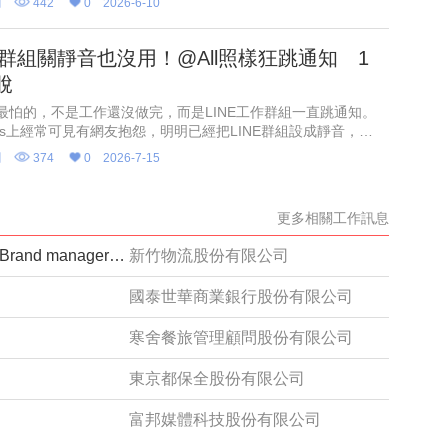
聞
442
0
2026-6-10
NE群組關靜音也沒用！@All照樣狂跳通知 1
脫
最怕的，不是工作還沒做完，而是LINE工作群組一直跳通知。
eads上經常可見有網友抱怨，明明已經把LINE群組設成靜音，但
人使用「@All」標記，還是照樣跳出通知，讓他無奈直呼：
聞
374
0
2026-7-15
更多相關工作訊息
【派駐全球保健領導品牌｜Haleon】Brand manager品牌經理_Caltrate挺立
新竹物流股份有限公司
國泰世華商業銀行股份有限公司
寒舍餐旅管理顧問股份有限公司
東京都保全股份有限公司
富邦媒體科技股份有限公司