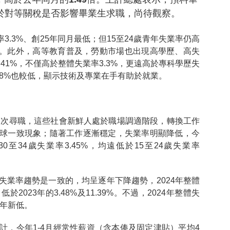
於對等關稅是否影響畢業生求職，尚待觀察。
率3.3%、創25年同月最低；但15至24歲青年失業率仍高
以上。此外，高等教育普及，勞動市場也出現高學歷、高失
41%，不僅高於整體失業率3.3%，更遠高於專科學歷失
.88%也較低，顯示技術及專業在手有助於就業。
為初次尋職，這些社會新鮮人處於職場調適階段，轉換工作
球一致現象；隨著工作逐漸穩定，失業率明顯降低，今
、30至34歲失業率3.45%，均遠低於15至24歲失業率
失業率趨勢是一致的，均呈逐年下降趨勢，2024年整體
低於2023年的3.48%及11.39%。不過，2024年整體失
7年新低。
計，今年1-4月經常性薪資（含本俸及固定津貼）平均4