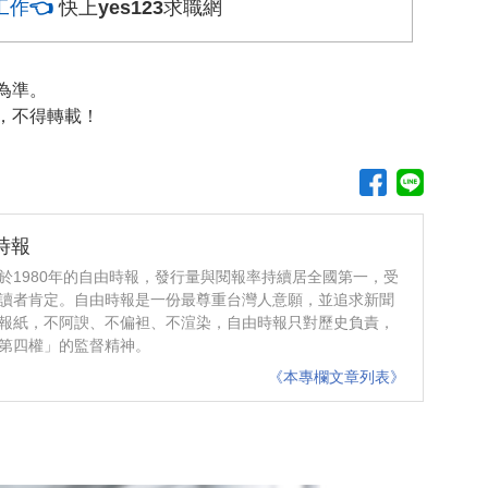
工作👈
快上yes123求職網
為準。
，不得轉載！
時報
於1980年的自由時報，發行量與閱報率持續居全國第一，受
讀者肯定。自由時報是一份最尊重台灣人意願，並追求新聞
報紙，不阿諛、不偏袒、不渲染，自由時報只對歷史負責，
第四權」的監督精神。
《本專欄文章列表》