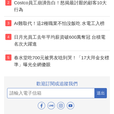
Costco員工崩潰告白！怒揭最討厭的顧客10大
2
行為
AI難取代！這2種職業不怕沒飯吃 水電工入榜
3
日月光員工去年平均薪資破600萬奪冠 台積電
4
名次大躍進
春水堂吃700元被男友唸到哭！「17大拜金女標
5
準」曝光全網傻眼
歡迎訂閱或追蹤我們
送出