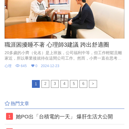
職涯困擾睡不著 心理師3建議 跨出舒適圈
20多歲的小齊（化名）是上班族，公司福利中等，但工作輕鬆且離
家近，所以畢業後就待在這間公司工作。然而，小齊一直在思考要
不要換工作。因為他對公司沒有不滿，工作也能勝任，只是覺得好
心理
645
0
2024-12-23
像沒有辦法學習到更多事物，且以目前職位來說，薪水沒有提升空
間，讓他卡在「離職」與「留任」之間，甚至有時因此睡不著，朋
友建議他尋求諮商，以釐清問題。
2
3
4
5
6
>
1
熱門文章
她PO出「台積電的一天」 爆肝生活大公開
1