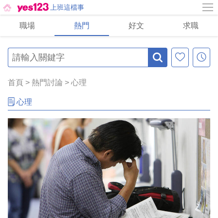
上班這檔事
職場
熱門
好文
求職
首頁
>
熱門討論
>
心理
心理