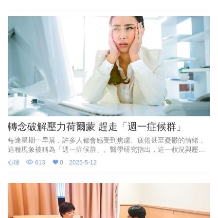
轉念破解壓力荷爾蒙 趕走「週一症候群」
每逢星期一早晨，許多人都會感受到焦慮、疲倦甚至憂鬱的情緒，
這種現象被稱為「週一症候群」。醫學研究指出，這一狀況與壓力
荷爾蒙—皮質醇（Cortisol）濃度的升高密切相關。當人們從週末的
心理
613
0
2025-5-12
極度放鬆進入為期5天的工作週，心理上的巨大反差往往導致皮質醇
的大量釋放，使身體產生強烈的壓力感。