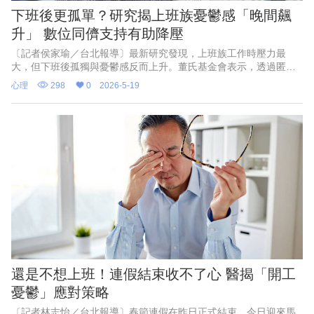
下班後更孤單？研究揭上班族憂鬱感「晚間飆
升」 數位同儕支持有助降壓
〔記者侯家瑜／台北報導〕最新研究發現，上班族工作時壓力最
大，但下班後孤獨與憂鬱感反而上升。董氏基金會表示，透過匿名
聊天室與數位同儕支持，可讓負面情緒下降近4成、樂觀感提升
心理
298
0
2026-5-19
77%。專家建議企業推動心理健康日、放鬆空間與同儕支持制度，
協助員工建立更健康的職場生活平衡。
還是不想上班！連假結束收不了心 醫揭「開工
憂鬱」應對策略
〔記者林志怡／台北報導〕春節連假在昨日正式結束，今日迎來馬