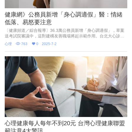
健康網》公務員新增「身心調適假」醫：情緒
低落、易怒要注意
〔健康頻道／綜合報導〕36.3萬公務員新增「身心調適假」，草案
送考試院審議中，這對建構友善職場將起示範作用。台北大心診所
精神科主治醫師林繼宇指出，判斷是否需要請身心調適假，必須建
心理
763
0
2025-7-2
立在平日自我覺察基礎上，一旦自己比平常容易生氣、情緒低落、
想事情多負面等狀況時，就可以透過這樣的假來調整身心。他建
議，此時多做讓自己開心的事，可以順利轉換情緒。
心理健康每人每年不到20元 台灣心理健康聯盟
籲注意4大警訊