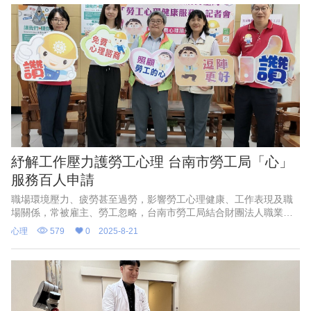
紓解工作壓力護勞工心理 台南市勞工局「心」
服務百人申請
職場環境壓力、疲勞甚至過勞，影響勞工心理健康、工作表現及職
場關係，常被雇主、勞工忽略，台南市勞工局結合財團法人職業災
害預防及重建中心推動「勞工心理健康服務」，提供心理諮商資
心理
579
0
2025-8-21
源，協助勞工在遭遇工作壓力或突發性職場事件後獲得適切的心理
支持，雇主、勞工都可申請這項免費的「心」服務，讓職場環境和
生產力更好。