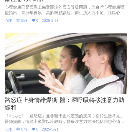
心理健康已是國際上備受關注的國安等級問題，但台灣心理健康聯
盟指出，青壯年自殺、高齡照顧議題、衛生所人力不足、社區心理
健康資源不足是我國心理健康的4大警訊，政府應立即啟動，以預防
心理
558
0
2025-5-28
促進及社區為基礎的心理健康模式，並提升整體心理健康基礎預
算，優先用於早期篩檢、預防工作與社區心理支持系統。
路怒症上身情緒爆衝 醫：深呼吸轉移注意力助
緩和
〔中央社〕「路怒症」並非醫學正式定義的疾病，卻於生活常見。
醫師提醒，情緒上來難以冷靜時，轉移注意力方法包括回想心情好
的一面、深呼吸等，讓內生性煞車系統活躍，有助情緒緩和。
心理
679
0
2025-5-21