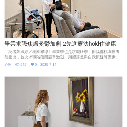
畢業求職焦慮憂鬱加劇 2先進療法hold住健康
〔記者鄭淑婷／桃園報導〕畢業季也是求職旺季，衛福部桃園療養
院指出，首次求職階段因競爭激烈、期望落差與自我懷疑等因素，
容易導致心理壓力升高，長期累積甚至可能發展成焦慮症或憂鬱
心理
545
0
2025-7-14
症，針對此類問題，可透過經顱磁刺激治療（rTMS）與生理回饋
（Biofeedback）兩項先進療法，改善求職者的心理健康。