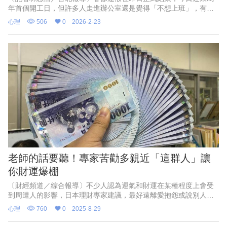
年首個開工日，但許多人走進辦公室還是覺得「不想上班」，有種
說不出的低落與抗拒。精神科醫師楊聰財說，這樣的「開工憂鬱」
心理
506
0
2026-2-23
並不是抑制力不足，而是生理、心理、社會角色與精神意義層面同
時震盪的調節歷程，民眾在第一週可以放緩節奏，給自己一點調適
時間。
老師的話要聽！專家苦勸多親近「這群人」讓
你財運爆棚
〔財經頻道／綜合報導〕不少人認為運氣和財運在某種程度上會受
到周遭人的影響，日本理財專家建議，最好遠離愛抱怨或說別人壞
話的人，這樣才不會消耗自己的運氣。不妨多親近那些比你更成
心理
760
0
2025-8-29
功、地位更高或收入更高的人，若身邊缺乏這樣的人，受人尊敬的
長輩和上司也能為你帶來好運。