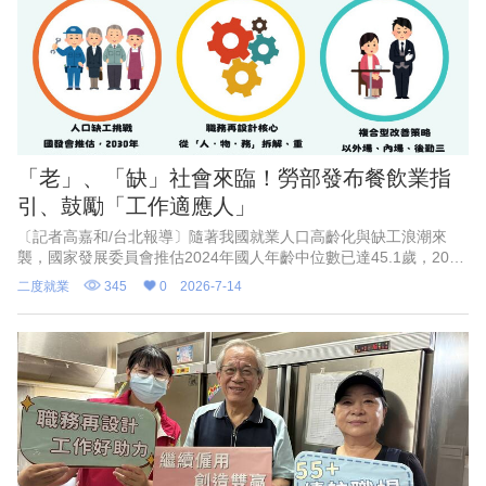
「老」、「缺」社會來臨！勞部發布餐飲業指
引、鼓勵「工作適應人」
〔記者高嘉和/台北報導〕隨著我國就業人口高齡化與缺工浪潮來
襲，國家發展委員會推估2024年國人年齡中位數已達45.1歲，2030
年更將進一步升至48.7歲。面對「老」與「缺」的社會進行式，勞
二度就業
345
0
2026-7-14
動力發展署