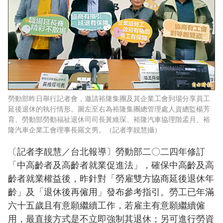
勞動部昨日舉行記者會，邀請裕隆集團及其企業工會到場分享員工
延後退休的執行情形。圖左至右為裕隆集團總管理處人資總監楊芳
育、勞動部勞動福祉退休司司長黃維琛、裕隆汽車協理階孟月、裕
隆汽車企業工會理事長羅文男。（記者李靚慧攝）
〔記者李靚慧／台北報導〕勞動部二〇二四年修訂
「中高齡者及高齡者就業促進法」，確保中高齡及高
齡者就業權益後，昨針對「勞雇雙方協商延後退休年
齡」及「退休後再僱用」發布參考指引。勞工已年滿
六十五歲且有意願繼續工作，若雇主有意願繼續僱
用，最直接方式是不立即強制其退休；另可進行勞資