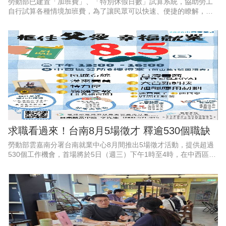
勞動部已建置「加班費」、「特別休假日數」試算系統，協助勞工
自行試算各種情境加班費，為了讓民眾可以快速、便捷的瞭解，勞
動部特別推出2支1分鐘懶人包影片，透過畫面逐步教學，讓勞工和
雇主都能一看就懂、動動手
求職看過來！台南8月5場徵才 釋逾530個職缺
勞動部雲嘉南分署台南就業中心8月間推出5場徵才活動，提供超過
530個工作機會，首場將於5日（週三）下午1時至4時，在中西區公
所6樓會議室舉辦「框住父愛，幸福就業」父親節徵才活動，邀集9
家企業現場徵才、