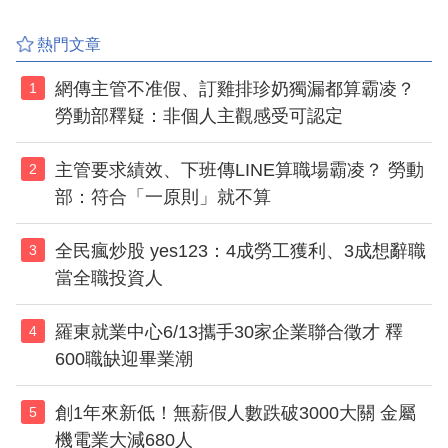
熱門文章
網傳主管不准假、訂雞排珍奶獨漏都算霸凌？
1
勞動部釋疑：非個人主觀感受可認定
主管要求績效、下班傳LINE算職場霸凌？ 勞動
2
部：符合「一原則」就不算
全民瘋炒股 yes123：4成勞工獲利、3成想辭職
3
當全職投資人
羅東就業中心6/13攜手30家企業聯合徵才 釋
4
600職缺迎畢業潮
創1年來新低！無薪假人數跌破3000大關 金屬
5
機電業大減680人