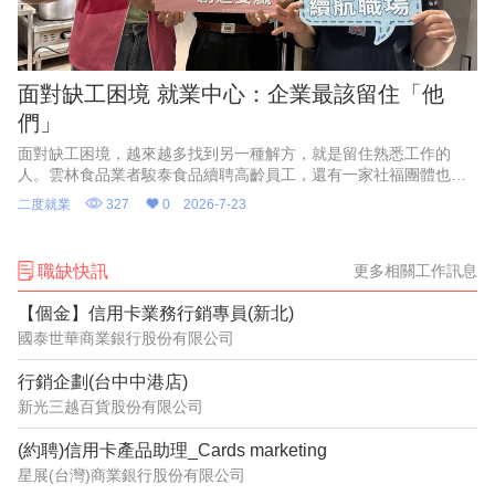
面對缺工困境 就業中心：企業最該留住「他
們」
面對缺工困境，越來越多找到另一種解方，就是留住熟悉工作的
人。雲林食品業者駿泰食品續聘高齡員工，還有一家社福團體也是
留住老員工，不僅解決缺工，且穩定生產力。
二度就業
327
0
2026-7-23
職缺快訊
更多相關工作訊息
【個金】信用卡業務行銷專員(新北)
國泰世華商業銀行股份有限公司
行銷企劃(台中中港店)
新光三越百貨股份有限公司
(約聘)信用卡產品助理_Cards marketing
星展(台灣)商業銀行股份有限公司