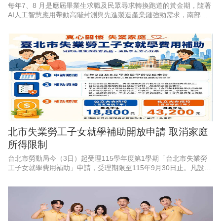
每年7、8 月是應屆畢業生求職及民眾尋求轉換跑道的黃金期，隨著
AI人工智慧應用帶動高階封測與先進製造產業鏈強勁需求，南部科
學園區產能持續擴充，周邊供應鏈也出現龐大人力，勞動部勞動力
發展署雲嘉南分署永康
北市失業勞工子女就學補助開放申請 取消家庭
所得限制
台北市勞動局今（3日）起受理115學年度第1學期「台北市失業勞
工子女就學費用補助」申請，受理期限至115年9月30日止。凡設籍
北市、於4月1日至9月30日非自願離職失業之勞工，其子女就讀國
內大專校院並