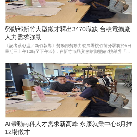
勞動部新竹大型徵才釋出3470職缺 台積電擴廠
人力需求強勁
〔記者蔡彰盛／新竹報導〕勞動部勞動力發展署桃竹苗分署將於5日
星期三上午10時至下午3時，在新竹市晶宴會館御豐館2樓舉辦「新
竹地區畢業季」大型現場徵才活動。現場匯集53家熱門廠商，其中
科技業廠商高達37
AI帶動南科人才需求新高峰 永康就業中心8月推
12場徵才