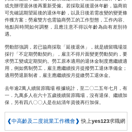
或先辦理退休後再重新受僱。若採取延後退休年齡，協商前
可先確認期望延後的退休年齡，以及日後若需改變的變更條
件獲方案；勞雇雙方也需協商勞工的工作型態，工作內容、
地點與時間如何調整，且應注意不得以年齡為由有差別待
遇。
勞動部強調，若已協商採取「延後退休」，就是續留職場並
採行「不定期勞動契約」，雇主不得片面變更勞動契約，要
求勞工變成定期契約。勞工原本適用的退休金制度應繼續適
用，例如舊制勞工，雇主應繼續按月提撥勞工退休準備金；
適用勞退新制者，雇主應繼續按月提繳勞工退休金。
去年逾2萬人續留原職場 根據統計，至二〇二五年七月，有
一．九萬多人在六十五歲後續留原職場，沒有退保、繼續加
保，另有四八〇〇人是在結清年資後再行加保。
❰中高齡及二度就業工作機會❱
快上yes123求職網